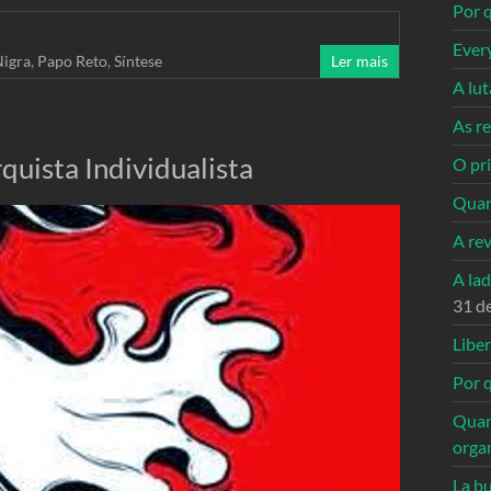
Por q
Ever
Nigra
,
Papo Reto
,
Síntese
Ler mais
A lu
As re
quista Individualista
O pri
Quan
A re
A la
31 d
Libe
Por q
Quan
orga
La bu