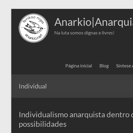
Pular
para
Anarkio|Anarqui
o
conteúdo
Na luta somos dignas e livres!
Página inicial
Blog
Síntese
Individual
Individualismo anarquista dentro d
possibilidades