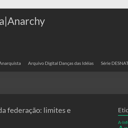
a|Anarchy
 Anarquista
Arquivo Digital Danças das Idéias
Série DESN
a federação: limites e
Eti
A-Inf