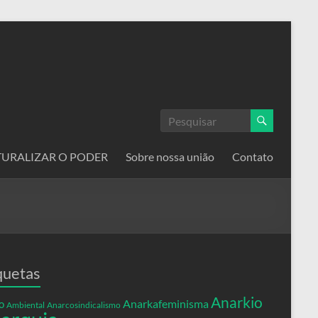
ATURALIZAR O PODER
Sobre nossa união
Contato
quetas
Anarkio
Anarkafeminisma
o
Ambiental
Anarcosindicalismo