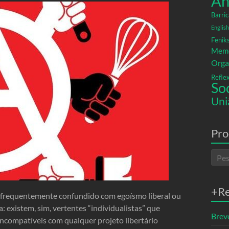
An
Barric
English
Fenik
Memó
Orga
Refle
So
Uni
Pro
+R
é frequentemente confundido com egoísmo liberal ou
 existem, sim, vertentes “individualistas” que
Breve
incompatíveis com qualquer projeto libertário