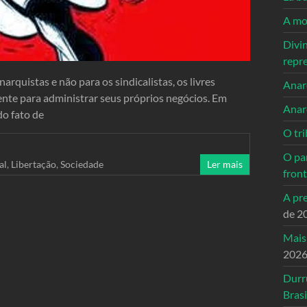
A mo
Divi
repr
rquistas e não para os sindicalistas, os livres
Anarc
ente para administrar seus próprios negócios. Em
Anar
do fato de
O tri
O pa
al
,
Libertação
,
Sociedade
Ler mais
front
A pre
de 2
Mais
202
Durr
Brasi