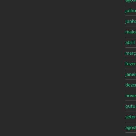
julh
junh
maio
abril
març
feve
jane
deze
nove
outu
sete
agos