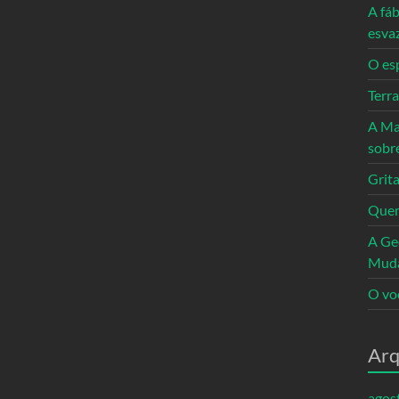
A fáb
esva
O es
Terr
A Ma
sobr
Grita
Quem
A Ge
Mud
O vo
Arq
agos