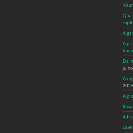
90 a
Quand
capi
A ga
A pri
fina
Da in
julh
A re
202
A pro
Ilusã
A tr
Guerr