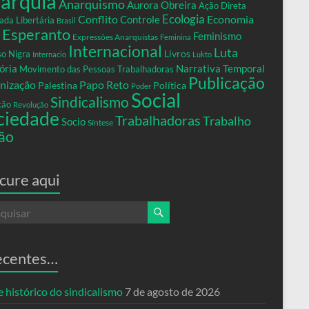
arquia
Anarquismo
Aurora Obreira
Ação Direta
Conflito
Ecologia
Controle
Economia
ada Libertária
Brasil
Esperanto
Feminismo
Expressões Anarquistas
Feminina
Internacional
Luta
Livros
so Nigra
Internacio
Lukto
ria
Narrativa Temporal
Movimento das Pessoas Trabalhadoras
Publicação
nização
Papo Reto
Palestina
Política
Poder
Social
Sindicalismo
xão
Revolução
ciedade
Trabalhadoras
Trabalho
Socio
Síntese
ão
cure aqui
ecentes…
 histórico do sindicalismo
7 de agosto de 2026