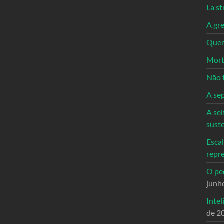
La st
A gre
Quem
Mort
Não 
A se
A sei
sust
Escal
repr
O ped
junh
Intel
de 2