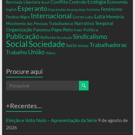
Conflito
Ecologia
Controle
Economia
Barricada Libertária
Brasil
Esperanto
Feminismo
Expressões Anarquistas
English
Feminina
Internacional
Luta
Memória
Livros
Fenikso Nigra
Lukto
Narrativa Temporal
Movimento das Pessoas Trabalhadoras
Organização
Papo Reto
Palestina
Política
Poder
Publicação
Sindicalismo
Reflexão
Revolução
Social
Sociedade
Trabalhadoras
Socio
Síntese
União
Trabalho
Videos
Procure aqui
+Recentes…
Eleição e Voto Nulo – Apresentação da Série
9 de agosto de
2026