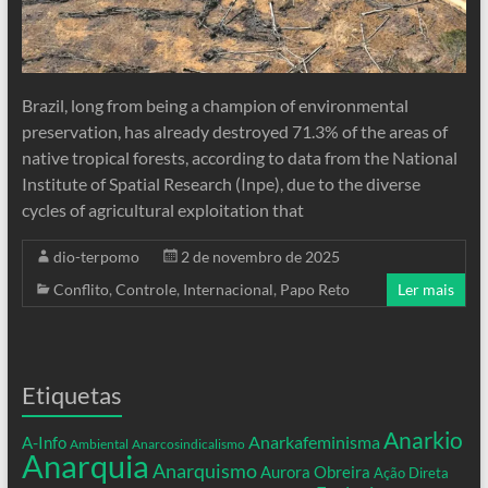
Brazil, long from being a champion of environmental
preservation, has already destroyed 71.3% of the areas of
native tropical forests, according to data from the National
Institute of Spatial Research (Inpe), due to the diverse
cycles of agricultural exploitation that
dio-terpomo
2 de novembro de 2025
Conflito
,
Controle
,
Internacional
,
Papo Reto
Ler mais
Etiquetas
Anarkio
Anarkafeminisma
A-Info
Ambiental
Anarcosindicalismo
Anarquia
Anarquismo
Aurora Obreira
Ação Direta