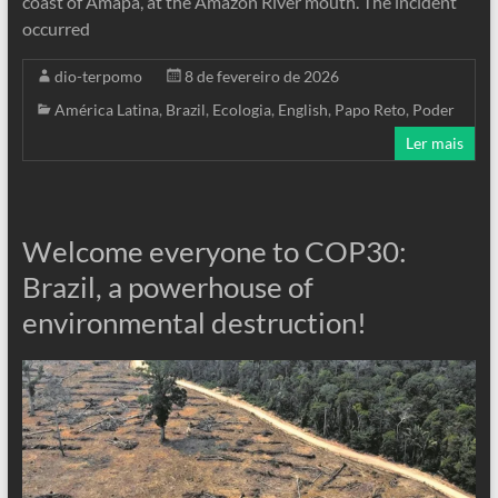
coast of Amapá, at the Amazon River mouth. The incident
occurred
dio-terpomo
8 de fevereiro de 2026
América Latina
,
Brazil
,
Ecologia
,
English
,
Papo Reto
,
Poder
Ler mais
Welcome everyone to COP30:
Brazil, a powerhouse of
environmental destruction!