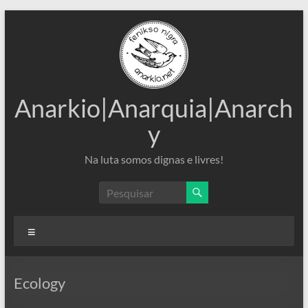
Pular
para
o
conteúdo
Anarkio|Anarquia|Anarch
y
Na luta somos dignas e livres!
Menu
Ecology