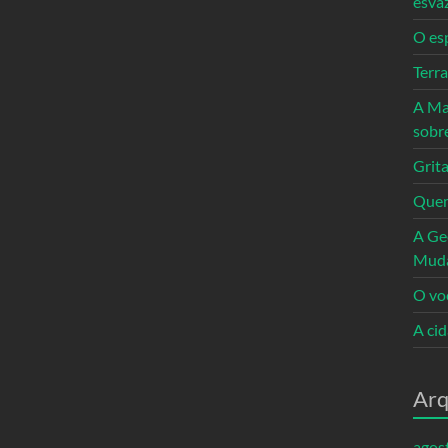
esva
O es
Terr
A Ma
sobr
Grita
Quem
A Ge
Mud
O vo
A ci
Arq
agos