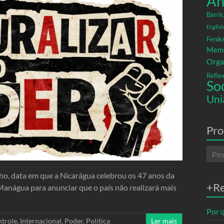
An
Barric
English
Fenik
Memó
Orga
Refle
So
Uni
Pro
ho, data em que a Nicarágua celebrou os 47 anos da
+R
Manágua para anunciar que o país não realizará mais
Por q
trole
,
Internacional
,
Poder
,
Política
Ler mais