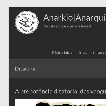
Pular
para
Anarkio|Anarqui
o
conteúdo
Na luta somos dignas e livres!
Página inicial
Blog
Síntese
Ditadura
A prepotência ditatorial das vangu