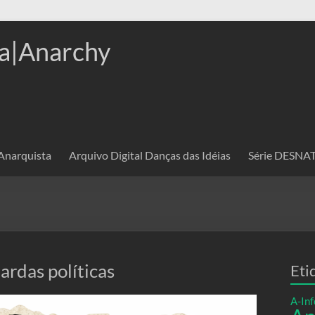
a|Anarchy
 Anarquista
Arquivo Digital Danças das Idéias
Série DESN
ardas políticas
Eti
A-Inf