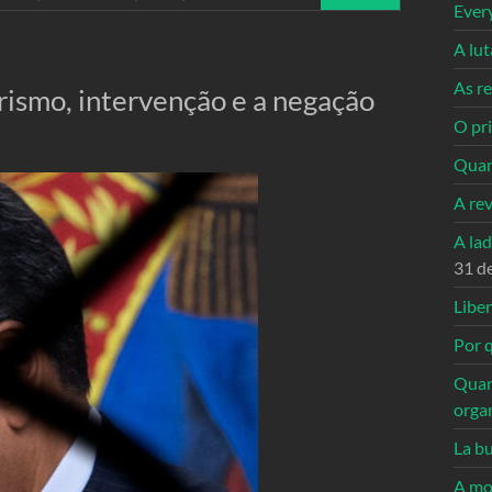
Ever
A lu
As re
rismo, intervenção e a negação
O pri
Quan
A re
A la
31 d
Libe
Por q
Quan
orga
La bu
A mo