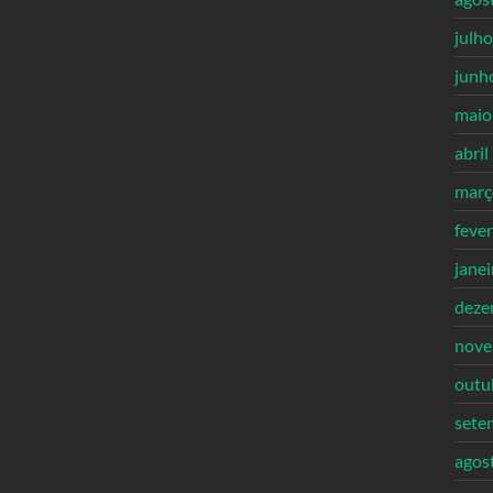
julh
junh
maio
abril
març
feve
jane
deze
nove
outu
sete
agos