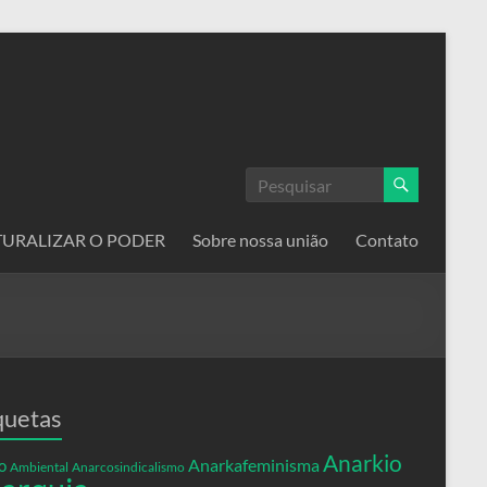
ATURALIZAR O PODER
Sobre nossa união
Contato
quetas
Anarkio
Anarkafeminisma
o
Ambiental
Anarcosindicalismo