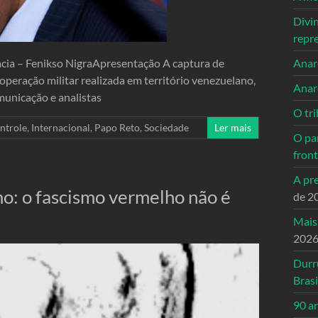
Divi
repr
acia – Fenikso NigraApresentação A captura de
Anarc
peração militar realizada em território venezuelano,
Anar
municação e analistas
O tri
ntrole
,
Internacional
,
Papo Reto
,
Sociedade
Ler mais
O pa
front
A pre
mo: o fascismo vermelho não é
de 2
Mais
202
Durr
Brasi
90 a