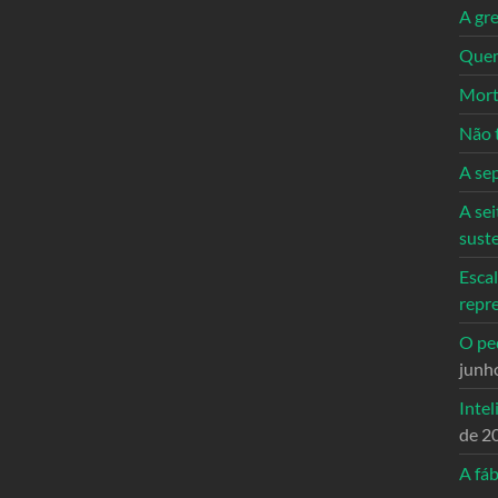
A gre
Quem
Mort
Não 
A se
A sei
sust
Escal
repr
O ped
junh
Intel
de 2
A fáb