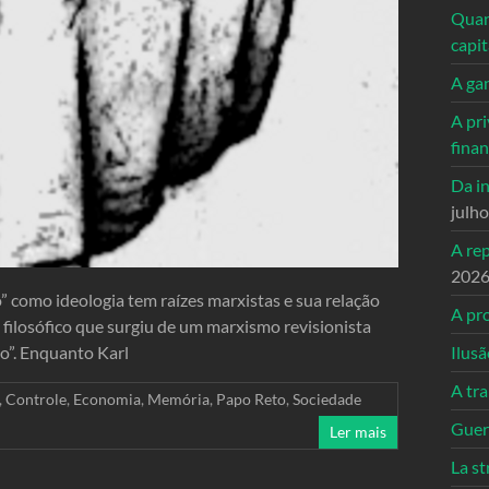
Quand
capi
A ga
A pri
fina
Da in
julh
A re
202
” como ideologia tem raízes marxistas e sua relação
A pro
filosófico que surgiu de um marxismo revisionista
o”. Enquanto Karl
Ilusã
A tr
,
Controle
,
Economia
,
Memória
,
Papo Reto
,
Sociedade
Guerr
Ler mais
La st