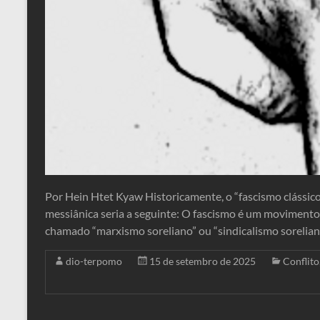
Por Hein Htet Kyaw Historicamente, o “fascismo clássico
messiânica seria a seguinte: O fascismo é um movimento 
chamado “marxismo soreliano” ou “sindicalismo sorelian
dio-terpomo
15 de setembro de 2025
Conflito