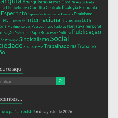
arquia
Anarquismo
Aurora Obreira
Ação Direta
Conflito
Ecologia
Controle
Economia
ada Libertária
Brasil
Esperanto
Feminismo
Expressões Anarquistas
Feminina
Internacional
Luta
Livros
so Nigra
Internacio
Lukto
ria
Narrativa Temporal
Movimento das Pessoas Trabalhadoras
Publicação
nização
Papo Reto
Palestina
Política
Poder
Social
Sindicalismo
xão
Revolução
ciedade
Trabalhadoras
Trabalho
Socio
Síntese
ão
cure aqui
ecentes…
ue o palácio existe?
6 de agosto de 2026