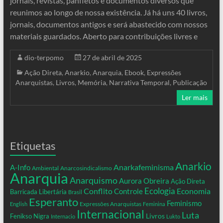
jornais, revistas, panfletos e documentos diversos que
reunimos ao longo de nossa existência. Já há uns 40 livros,
jornais, documentos antigos e será abastecido com nossos
materiais guardados. Aberto para contribuições livres e
dio-terpomo
27 de abril de 2025
Ação Direta
,
Anarkio
,
Anarquia
,
Ebook
,
Expressões
Anarquistas
,
Livros
,
Memória
,
Narrativa Temporal
,
Publicação
Ler mais
Etiquetas
Anarkio
Anarkafeminisma
A-Info
Ambiental
Anarcosindicalismo
Anarquia
Anarquismo
Aurora Obreira
Ação Direta
Conflito
Ecologia
Controle
Economia
Barricada Libertária
Brasil
Esperanto
Feminismo
Expressões Anarquistas
English
Feminina
Internacional
Luta
Livros
Fenikso Nigra
Internacio
Lukto