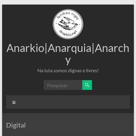
Pular
para
o
conteúdo
Anarkio|Anarquia|Anarch
y
Na luta somos dignas e livres!
Menu
Digital