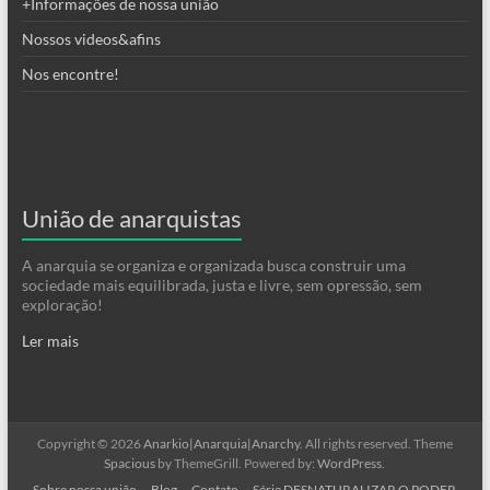
+Informações de nossa união
Nossos videos&afins
Nos encontre!
União de anarquistas
A anarquia se organiza e organizada busca construir uma
sociedade mais equilibrada, justa e livre, sem opressão, sem
exploração!
Ler mais
Copyright © 2026
Anarkio|Anarquia|Anarchy
. All rights reserved. Theme
Spacious
by ThemeGrill. Powered by:
WordPress
.
Sobre nossa união
Blog
Contato
Série DESNATURALIZAR O PODER