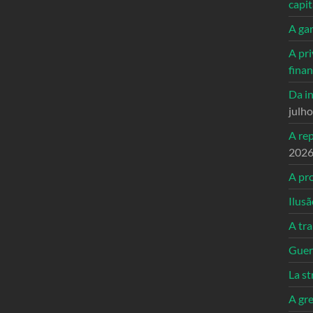
capi
A ga
A pri
fina
Da in
julh
A re
202
A pro
Ilusã
A tr
Guerr
La st
A gre