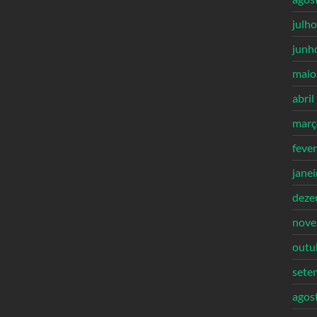
julh
junh
maio
abril
març
feve
jane
deze
nove
outu
sete
agos