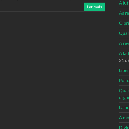
A lu
Ler mais
As re
O pri
Quan
A re
A la
31 d
Libe
Por q
Quan
orga
La bu
A mo
Divi