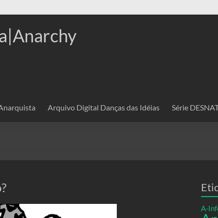
a|Anarchy
 Anarquista
Arquivo Digital Danças das Idéias
Série DESN
o?
Eti
A-Inf