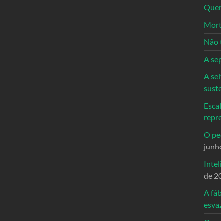
Quem
Mort
Não 
A se
A sei
sust
Escal
repr
O ped
junh
Intel
de 2
A fáb
esva