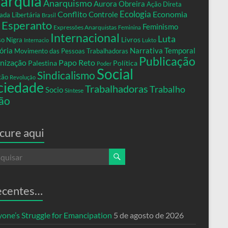
arquia
Anarquismo
Aurora Obreira
Ação Direta
Conflito
Ecologia
Controle
Economia
ada Libertária
Brasil
Esperanto
Feminismo
Expressões Anarquistas
Feminina
Internacional
Luta
Livros
so Nigra
Internacio
Lukto
ria
Narrativa Temporal
Movimento das Pessoas Trabalhadoras
Publicação
nização
Papo Reto
Palestina
Política
Poder
Social
Sindicalismo
xão
Revolução
ciedade
Trabalhadoras
Trabalho
Socio
Síntese
ão
cure aqui
ecentes…
yone’s Struggle for Emancipation
5 de agosto de 2026