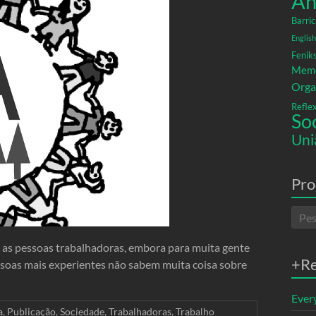
An
Barric
English
Fenik
Memó
Orga
Refle
So
Uni
Pro
as pessoas trabalhadoras, embora para muita gente
+R
soas mais experientes não sabem muita coisa sobre
Ever
a
,
Publicação
,
Sociedade
,
Trabalhadoras
,
Trabalho