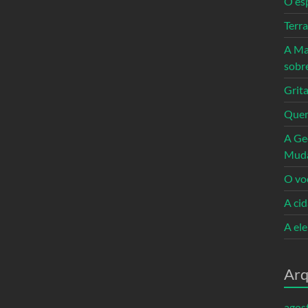
O es
Terr
A Ma
sobr
Grita
Quem
A Ge
Mud
O vo
A ci
A el
Arq
agos