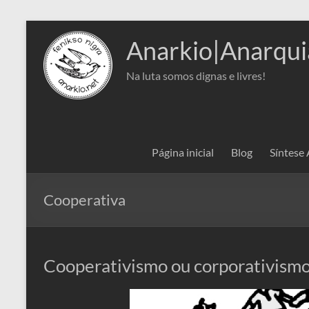
Pular
para
Anarkio|Anarqui
o
conteúdo
Na luta somos dignas e livres!
Página inicial
Blog
Síntese
Cooperativa
Cooperativismo ou corporativism