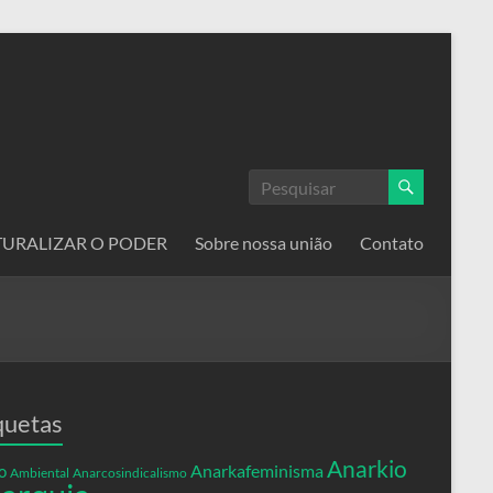
ATURALIZAR O PODER
Sobre nossa união
Contato
quetas
Anarkio
Anarkafeminisma
o
Ambiental
Anarcosindicalismo