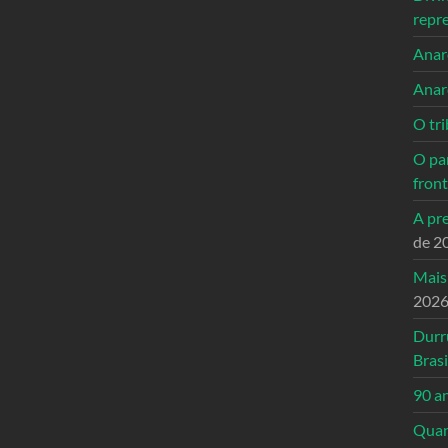
repr
Anarc
Anar
O tri
O pa
front
A pre
de 2
Mais
202
Durr
Brasi
90 a
Quand