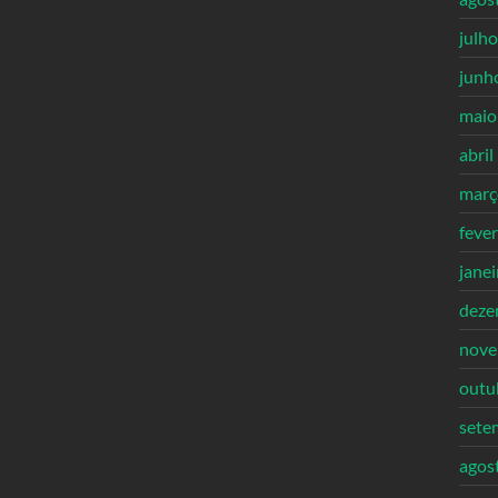
julh
junh
maio
abril
març
feve
jane
deze
nove
outu
sete
agos