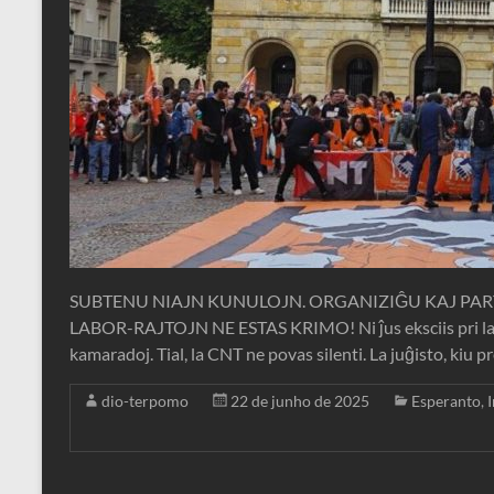
SUBTENU NIAJN KUNULOJN. ORGANIZIĜU KAJ PAR
LABOR-RAJTOJN NE ESTAS KRIMO! Ni ĵus eksciis pri la pl
kamaradoj. Tial, la CNT ne povas silenti. La juĝisto, kiu pr
dio-terpomo
22 de junho de 2025
Esperanto
,