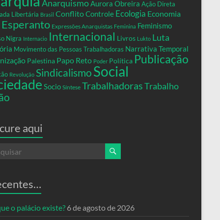
arquia
Anarquismo
Aurora Obreira
Ação Direta
Conflito
Ecologia
Controle
Economia
ada Libertária
Brasil
Esperanto
Feminismo
Expressões Anarquistas
Feminina
Internacional
Luta
Livros
so Nigra
Internacio
Lukto
ria
Narrativa Temporal
Movimento das Pessoas Trabalhadoras
Publicação
nização
Papo Reto
Palestina
Política
Poder
Social
Sindicalismo
xão
Revolução
ciedade
Trabalhadoras
Trabalho
Socio
Síntese
ão
cure aqui
ecentes…
ue o palácio existe?
6 de agosto de 2026