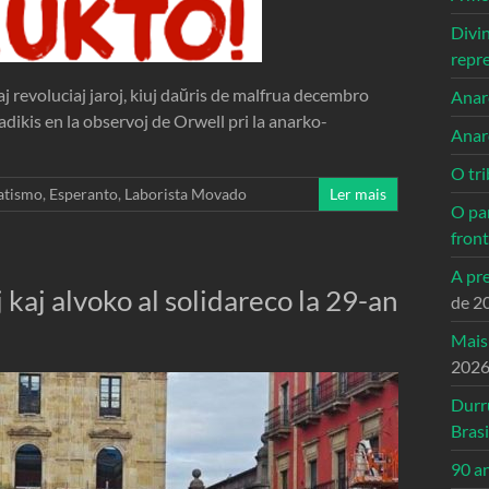
Divi
repr
 revoluciaj jaroj, kiuj daŭris de malfrua decembro
Anarc
adikis en la observoj de Orwell pri la anarko-
Anar
O tri
atismo
,
Esperanto
,
Laborista Movado
Ler mais
O pa
front
A pre
 kaj alvoko al solidareco la 29-an
de 2
Mais
202
Durr
Brasi
90 a