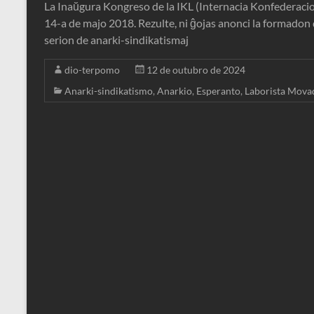
La Inaŭgura Kongreso de la IKL (Internacia Konfederacio d
14-a de majo 2018. Rezulte, ni ĝojas anonci la formadon d
serion de anarki-sindikatismaj
dio-terpomo
12 de outubro de 2024
Anarki-sindikatismo
,
Anarkio
,
Esperanto
,
Laborista Mova