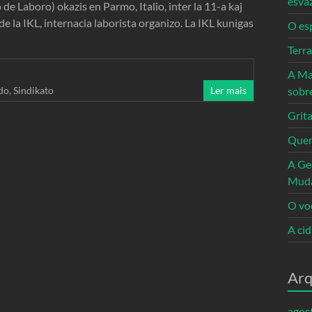
esva
e Laboro) okazis en Parmo, Italio, inter la 11-a kaj
e la IKL, internacia laborista organizo. La IKL kunigas
O es
Terr
A Ma
do
,
Sindikato
Ler mais
sobr
Grita
Quem
A Ge
Mud
O vo
A ci
Arq
agos