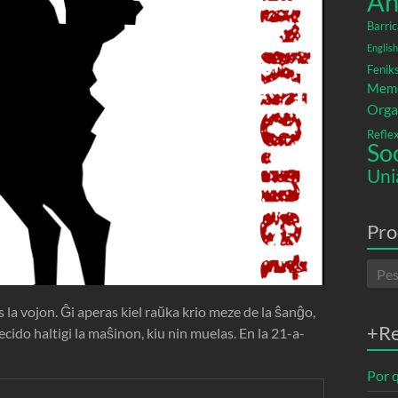
An
Barric
English
Fenik
Memó
Orga
Refle
So
Uni
Pro
la vojon. Ĝi aperas kiel raŭka krio meze de la ŝanĝo,
+R
decido haltigi la maŝinon, kiu nin muelas. En la 21-a-
Por q