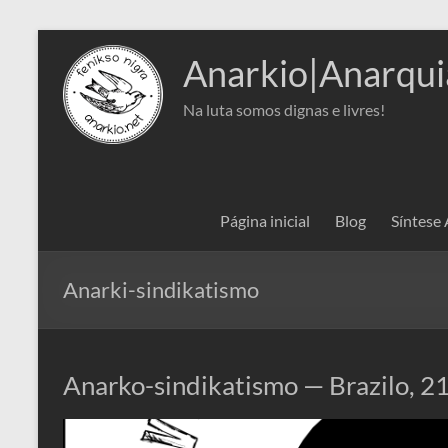
Pular
para
Anarkio|Anarqui
o
conteúdo
Na luta somos dignas e livres!
Página inicial
Blog
Síntese
Anarki-sindikatismo
Anarko-sindikatismo — Brazilo, 21