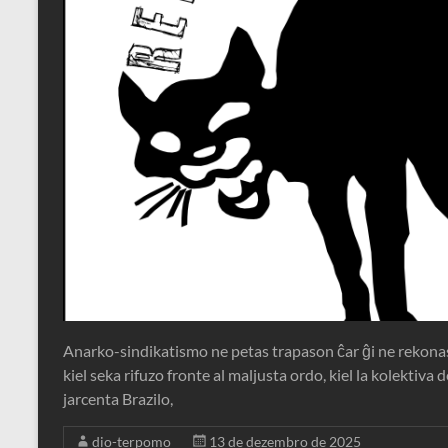
Anarko-sindikatismo ne petas trapason ĉar ĝi ne rekonas 
kiel seka rifuzo fronte al maljusta ordo, kiel la kolektiva 
jarcenta Brazilo,
dio-terpomo
13 de dezembro de 2025