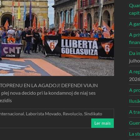
Quand
capi
A ga
A pri
fina
Da in
julh
A re
202
TOPRENU EN LA AGADOJ! DEFENDI VIAJN
A pro
ej nova decido pri la kondamnoj de niaj ses
ezidis
Ilusã
A tr
Internacional
,
Laborista Movado
,
Revolucio
,
Sindikato
Guerr
Ler mais
La st