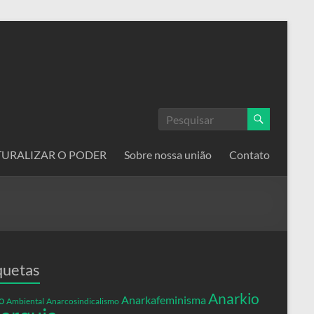
ATURALIZAR O PODER
Sobre nossa união
Contato
quetas
Anarkio
Anarkafeminisma
o
Ambiental
Anarcosindicalismo