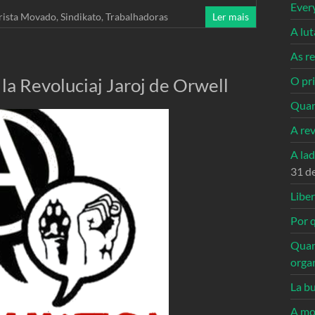
Ever
rista Movado
,
Sindikato
,
Trabalhadoras
Ler mais
A lu
As re
la Revoluciaj Jaroj de Orwell
O pri
Quan
A re
A la
31 d
Libe
Por q
Quan
orga
La bu
A mo