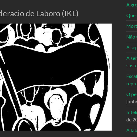
A gre
deracio de Laboro (IKL)
Quem
Mort
Não 
A se
A sei
sust
Escal
repr
O ped
junh
Intel
de 2
A fáb