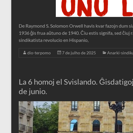
De Raymond S. Solomon Orwell havis kvar fazojn dum siaj
1936 ĝis frua aŭtuno de 1940. Ĉiu estis signifa, sed ĉiuj r
sindikatista revolucio en Hispanio,
dio-terpomo
7 de julho de 2025
Anarki-sindik
La 6 homoj el Svislando. Ĝisdatigoj
de junio.