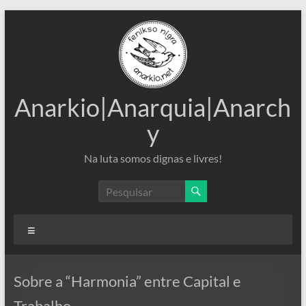
Pular
para
o
conteúdo
Anarkio|Anarquia|Anarch
y
Na luta somos dignas e livres!
Menu
Sobre a “Harmonia” entre Capital e
Trabalho