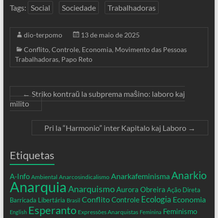
Tags:
Social
Sociedade
Trabalhadoras
dio-terpomo
13 de maio de 2025
Conflito
,
Controle
,
Economia
,
Movimento das Pessoas
Trabalhadoras
,
Papo Reto
←
Striko kontraŭ la subprema maŝino: laboro kaj
milito
Pri la “Harmonio” inter Kapitalo kaj Laboro
→
Etiquetas
Anarkio
Anarkafeminisma
A-Info
Ambiental
Anarcosindicalismo
Anarquia
Anarquismo
Aurora Obreira
Ação Direta
Conflito
Ecologia
Controle
Economia
Barricada Libertária
Brasil
Esperanto
Feminismo
Expressões Anarquistas
English
Feminina