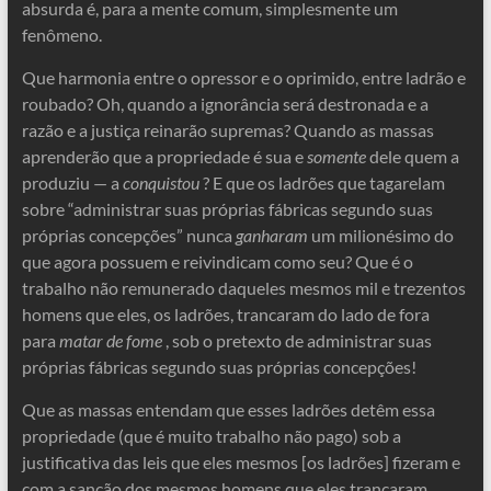
absurda é, para a mente comum, simplesmente um
fenômeno.
Que harmonia entre o opressor e o oprimido, entre ladrão e
roubado? Oh, quando a ignorância será destronada e a
razão e a justiça reinarão supremas? Quando as massas
aprenderão que a propriedade é sua e
somente
dele quem a
produziu — a
conquistou
? E que os ladrões que tagarelam
sobre “administrar suas próprias fábricas segundo suas
próprias concepções” nunca
ganharam
um milionésimo do
que agora possuem e reivindicam como seu? Que é o
trabalho não remunerado daqueles mesmos mil e trezentos
homens que eles, os ladrões, trancaram do lado de fora
para
matar de fome
, sob o pretexto de administrar suas
próprias fábricas segundo suas próprias concepções!
Que as massas entendam que esses ladrões detêm essa
propriedade (que é muito trabalho não pago) sob a
justificativa das leis que eles mesmos [os ladrões] fizeram e
com a sanção dos mesmos homens que eles trancaram