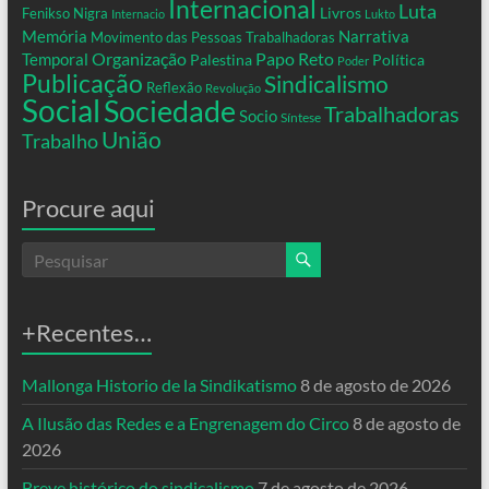
Internacional
Luta
Livros
Fenikso Nigra
Internacio
Lukto
Memória
Narrativa
Movimento das Pessoas Trabalhadoras
Organização
Temporal
Papo Reto
Palestina
Política
Poder
Publicação
Sindicalismo
Reflexão
Revolução
Social
Sociedade
Trabalhadoras
Socio
Síntese
União
Trabalho
Procure aqui
+Recentes…
Mallonga Historio de la Sindikatismo
8 de agosto de 2026
A Ilusão das Redes e a Engrenagem do Circo
8 de agosto de
2026
Breve histórico do sindicalismo
7 de agosto de 2026