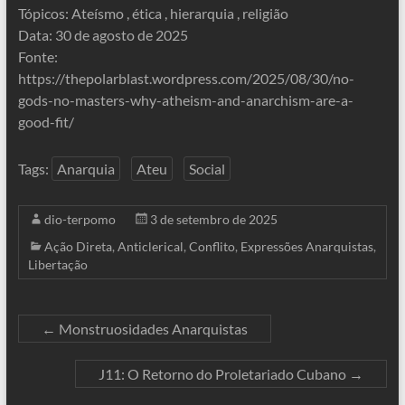
Tópicos: Ateísmo , ética , hierarquia , religião
Data: 30 de agosto de 2025
Fonte:
https://thepolarblast.wordpress.com/2025/08/30/no-
gods-no-masters-why-atheism-and-anarchism-are-a-
good-fit/
Tags:
Anarquia
Ateu
Social
dio-terpomo
3 de setembro de 2025
Ação Direta
,
Anticlerical
,
Conflito
,
Expressões Anarquistas
,
Libertação
←
Monstruosidades Anarquistas
J11: O Retorno do Proletariado Cubano
→