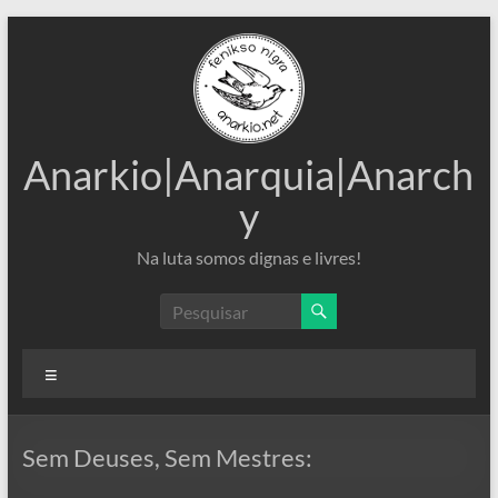
Pular
para
o
conteúdo
Anarkio|Anarquia|Anarch
y
Na luta somos dignas e livres!
Menu
Sem Deuses, Sem Mestres: