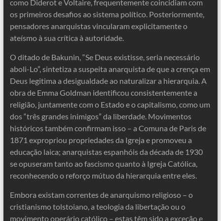
como Diderot e Voltaire, frequentemente coincidiam com
os primeiros desafios ao sistema político. Posteriormente,
pensadores anarquistas vincularam explicitamente o
ateísmo à sua crítica à autoridade.
O ditado de Bakunin, “Se Deus existisse, seria necessário
aboli-Lo”, sintetiza a suspeita anarquista de que a crença em
Deus legitima a desigualdade ao naturalizar a hierarquia. A
obra de Emma Goldman identificou consistentemente a
religião, juntamente com o Estado e o capitalismo, como um
dos “três grandes inimigos” da liberdade. Movimentos
históricos também confirmam isso – a Comuna de Paris de
1871 expropriou propriedades da Igreja e promoveu a
educação laica; anarquistas espanhóis da década de 1930
se opuseram tanto ao fascismo quanto à Igreja Católica,
reconhecendo o reforço mútuo da hierarquia entre eles.
Embora existam correntes de anarquismo religioso – o
cristianismo tolstoiano, a teologia da libertação ou o
movimento operário católico – estas têm sido a exceção e