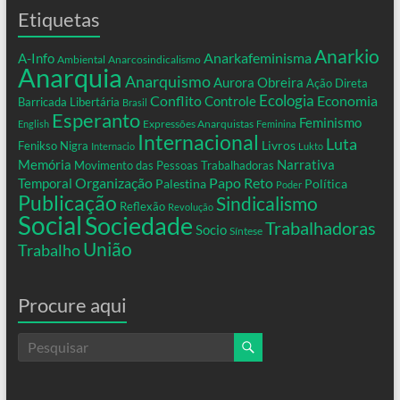
Etiquetas
Anarkio
Anarkafeminisma
A-Info
Ambiental
Anarcosindicalismo
Anarquia
Anarquismo
Aurora Obreira
Ação Direta
Conflito
Ecologia
Controle
Economia
Barricada Libertária
Brasil
Esperanto
Feminismo
Expressões Anarquistas
English
Feminina
Internacional
Luta
Livros
Fenikso Nigra
Internacio
Lukto
Memória
Narrativa
Movimento das Pessoas Trabalhadoras
Organização
Temporal
Papo Reto
Palestina
Política
Poder
Publicação
Sindicalismo
Reflexão
Revolução
Social
Sociedade
Trabalhadoras
Socio
Síntese
União
Trabalho
Procure aqui