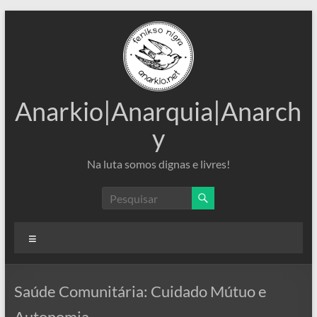
Pular
para
o
conteúdo
Anarkio|Anarquia|Anarch
y
Na luta somos dignas e livres!
Menu
Saúde Comunitária: Cuidado Mútuo e
Autonomia