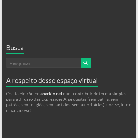
Busca
A respeito desse espaço virtual
O sitio eletrônico
anarkio.net
quer contribuir de forma simples
para a difusão das Expressões Anarquistas (sem pátria, sem
patrão, sem religião, sem partidos, sem autoritárias), una-se, lute e
emancipe-se!