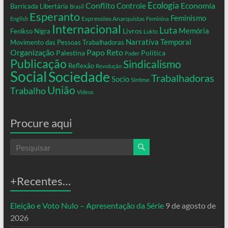
Conflito
Ecologia
Controle
Economia
Barricada Libertária
Brasil
Esperanto
Feminismo
Expressões Anarquistas
English
Feminina
Internacional
Luta
Memória
Livros
Fenikso Nigra
Lukto
Narrativa Temporal
Movimento das Pessoas Trabalhadoras
Organização
Papo Reto
Palestina
Política
Poder
Publicação
Sindicalismo
Reflexão
Revolução
Social
Sociedade
Trabalhadoras
Socio
Síntese
União
Trabalho
Videos
Procure aqui
+Recentes…
Eleição e Voto Nulo – Apresentação da Série
9 de agosto de
2026