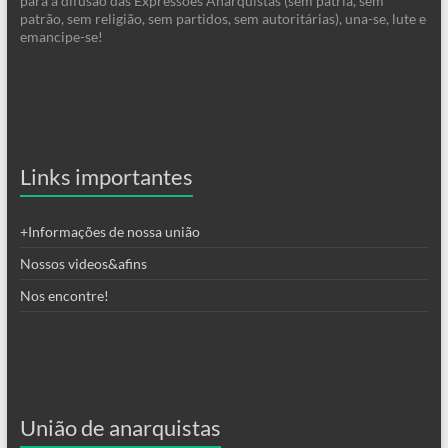
para a difusão das Expressões Anarquistas (sem pátria, sem
patrão, sem religião, sem partidos, sem autoritárias), una-se, lute e
emancipe-se!
Links importantes
+Informações de nossa união
Nossos videos&afins
Nos encontre!
União de anarquistas