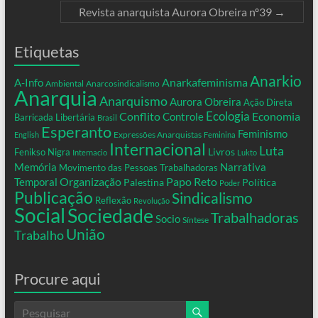
Revista anarquista Aurora Obreira nº39
→
Etiquetas
Anarkio
Anarkafeminisma
A-Info
Ambiental
Anarcosindicalismo
Anarquia
Anarquismo
Aurora Obreira
Ação Direta
Conflito
Ecologia
Controle
Economia
Barricada Libertária
Brasil
Esperanto
Feminismo
Expressões Anarquistas
English
Feminina
Internacional
Luta
Livros
Fenikso Nigra
Internacio
Lukto
Memória
Narrativa
Movimento das Pessoas Trabalhadoras
Organização
Temporal
Papo Reto
Palestina
Política
Poder
Publicação
Sindicalismo
Reflexão
Revolução
Social
Sociedade
Trabalhadoras
Socio
Síntese
União
Trabalho
Procure aqui