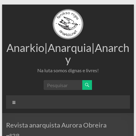
Pular
para
o
conteúdo
Anarkio|Anarquia|Anarch
y
Na luta somos dignas e livres!
Menu
Revista anarquista Aurora Obreira
nº38