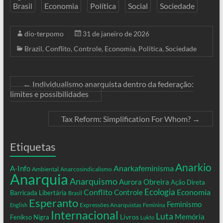
Brasil
Economia
Política
Social
Sociedade
dio-terpomo
31 de janeiro de 2026
Brazil
,
Conflito
,
Controle
,
Economia
,
Política
,
Sociedade
←
Individualismo anarquista dentro da federação:
limites e possibilidades
Tax Reform: Simplification For Whom?
→
Etiquetas
Anarkio
Anarkafeminisma
A-Info
Ambiental
Anarcosindicalismo
Anarquia
Anarquismo
Aurora Obreira
Ação Direta
Conflito
Ecologia
Controle
Economia
Barricada Libertária
Brasil
Esperanto
Feminismo
Expressões Anarquistas
English
Feminina
Internacional
Luta
Memória
Livros
Fenikso Nigra
Lukto