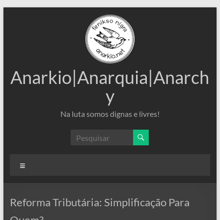
Pular
para
o
conteúdo
Anarkio|Anarquia|Anarch
y
Na luta somos dignas e livres!
Menu
Reforma Tributária: Simplificação Para
Quem?