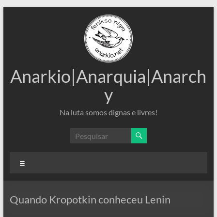
Pular
para
o
conteúdo
Anarkio|Anarquia|Anarch
y
Na luta somos dignas e livres!
Menu
Quando Kropotkin conheceu Lenin