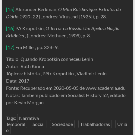
[15]
Alexander Berkman,
O Mito Bolchevique, Extratos do
Diário 1920–22
(Londres: Virus, nd [1925]), p. 28.
[16]
PA Kropotkin,
O Terror na Rússia: Um Apelo à Nação
Britânica
, (Londres: Methuen, 1909), p. 8.
[17]
Em Miller, pp. 328–9.
Título: Quando Kropotkin conheceu Lenin
Autor: Ruth Kinna
Tópicos: história , Pëtr Kropotkin , Vladimir Lenin
Data: 2017
Fonte: Recuperado em 2020-05-05 de www.academia.edu
Notas: Também publicado em Socialist History 52, editado
por Kevin Morgan.
Tags:
Narrativa
Temporal
Social
Sociedade
Trabalhadoras
Uniã
o