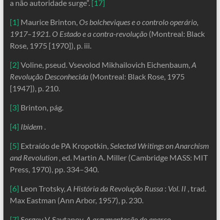
a não autoridade surge”.
[17]
[1]
Maurice Brinton,
Os bolcheviques e o controlo operário,
1917–1921. O Estado e a contra-revolução
(Montreal: Black
Rose, 1975 [1970]), p. iii.
[2]
Voline, pseud. Vsevolod Mikhailovich Eichenbaum,
A
Revolução Desconhecida
(Montreal: Black Rose, 1975
[1947]), p. 210.
[3]
Brinton, pág.
[4]
Ibidem
.
[5]
Extraído de PA Kropotkin,
Selected Writings on Anarchism
and Revolution
, ed. Martin A. Miller (Cambridge MASS: MIT
Press, 1970), pp. 334–340.
[6]
Leon Trotsky,
A História da Revolução Russa
:
Vol. II
, trad.
Max Eastman (Ann Arbor, 1957), p. 230.
[7]
Sergey V. Saytanov,
A argumentação do anarco-