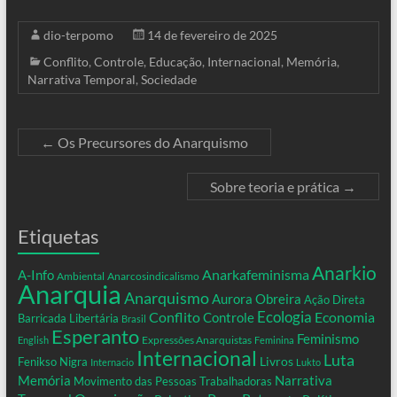
dio-terpomo
14 de fevereiro de 2025
Conflito
,
Controle
,
Educação
,
Internacional
,
Memória
,
Narrativa Temporal
,
Sociedade
←
Os Precursores do Anarquismo
Sobre teoria e prática
→
Etiquetas
Anarkio
Anarkafeminisma
A-Info
Ambiental
Anarcosindicalismo
Anarquia
Anarquismo
Aurora Obreira
Ação Direta
Conflito
Ecologia
Controle
Economia
Barricada Libertária
Brasil
Esperanto
Feminismo
Expressões Anarquistas
English
Feminina
Internacional
Luta
Livros
Fenikso Nigra
Internacio
Lukto
Memória
Narrativa
Movimento das Pessoas Trabalhadoras