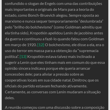
confundido o slogan de Engels com uma das contribuições
mais importantes e originais de Marx para a teoria do
estado, como Bonch-Bruevich alegou. Sempre oposta ao
marxismo e nunca sequer temporariamente “deslumbrada”
pelo “brilho do bolchevismo” (como Goldman admitiu que
ela tinha sido), Kropotkin apelidou Lenin de jacobino antes
da guerra e continuou a fazê-lo quando falou com Goldman
em março de 1920.
[12]
O bolchevismo, ele disse a ela, era o
uso do terror em massa para a obtenção da “supremacia
política”.
[13]
Kropotkin estava talvez mais inclinado a
sugerir a Lenin que eles tinham mais em comum do que essa
opinião sincera indicava porque ele queria arrancar
concessões dele; para aliviar a pressão sobre as
cooperativas locais em sua cidade natal, Dmitrov, que os
oficiais do partido estavam fechando ativamente.
Certamente, as conversas com Lenin mudaram a situação
deles.
A reunião começou com uma discussão sobre a composição