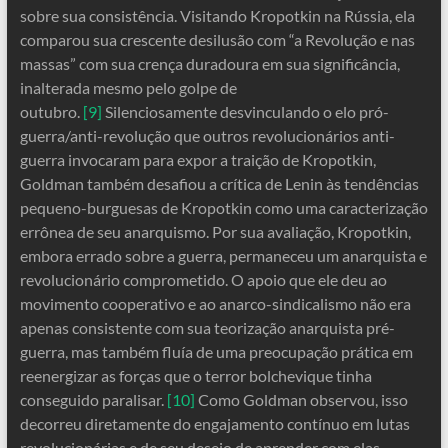
sobre sua consistência. Visitando Kropotkin na Rússia, ela
comparou sua crescente desilusão com “a Revolução e nas
massas” com sua crença duradoura em sua significância,
inalterada mesmo pelo golpe de
outubro.
[9]
Silenciosamente desvinculando o elo pró-
guerra/anti-revolução que outros revolucionários anti-
guerra invocaram para expor a traição de Kropotkin,
Goldman também desafiou a crítica de Lenin às tendências
pequeno-burguesas de Kropotkin como uma caracterização
errônea de seu anarquismo. Por sua avaliação, Kropotkin,
embora errado sobre a guerra, permaneceu um anarquista e
revolucionário comprometido. O apoio que ele deu ao
movimento cooperativo e ao anarco-sindicalismo não era
apenas consistente com sua teorização anarquista pré-
guerra, mas também fluía de uma preocupação prática em
reenergizar as forças que o terror bolchevique tinha
conseguido paralisar.
[10]
Como Goldman observou, isso
decorreu diretamente do engajamento contínuo em lutas
revolucionárias e de seu desejo de aprender com elas.