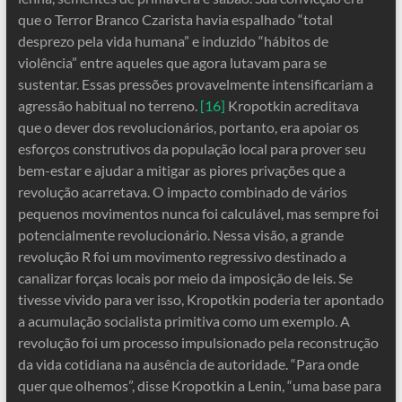
que o Terror Branco Czarista havia espalhado “total
desprezo pela vida humana” e induzido “hábitos de
violência” entre aqueles que agora lutavam para se
sustentar. Essas pressões provavelmente intensificariam a
agressão habitual no terreno.
[16]
Kropotkin acreditava
que o dever dos revolucionários, portanto, era apoiar os
esforços construtivos da população local para prover seu
bem-estar e ajudar a mitigar as piores privações que a
revolução acarretava. O impacto combinado de vários
pequenos movimentos nunca foi calculável, mas sempre foi
potencialmente revolucionário. Nessa visão, a grande
revolução R foi um movimento regressivo destinado a
canalizar forças locais por meio da imposição de leis. Se
tivesse vivido para ver isso, Kropotkin poderia ter apontado
a acumulação socialista primitiva como um exemplo. A
revolução foi um processo impulsionado pela reconstrução
da vida cotidiana na ausência de autoridade. “Para onde
quer que olhemos”, disse Kropotkin a Lenin, “uma base para