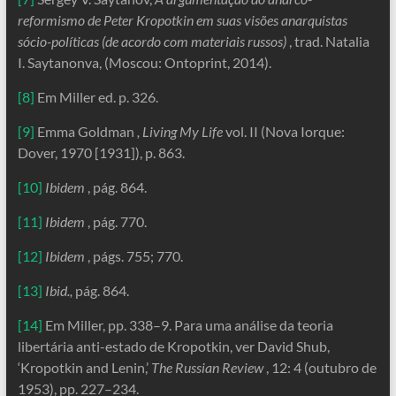
reformismo de Peter Kropotkin em suas
visões anarquistas
sócio-políticas (de acordo com materiais russos)
, trad. Natalia
I. Saytanonva, (Moscou: Ontoprint, 2014).
[8]
Em Miller ed. p. 326.
[9]
Emma Goldman
, Living My Life
vol. II (Nova Iorque:
Dover, 1970 [1931]), p. 863.
[10]
Ibidem
, pág. 864.
[11]
Ibidem
, pág. 770.
[12]
Ibidem
, págs. 755; 770.
[13]
Ibid.,
pág. 864.
[14]
Em Miller, pp. 338–9. Para uma análise da teoria
libertária anti-estado de Kropotkin, ver David Shub,
‘Kropotkin and Lenin,’
The Russian Review
, 12: 4 (outubro de
1953), pp. 227–234.