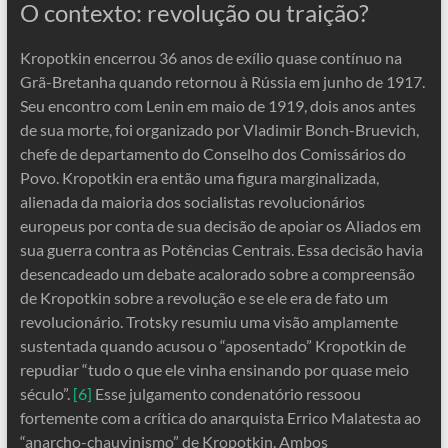
O contexto: revolução ou traição?
Kropotkin encerrou 36 anos de exílio quase contínuo na
Grã-Bretanha quando retornou à Rússia em junho de 1917.
Seu encontro com Lenin em maio de 1919, dois anos antes
de sua morte, foi organizado por Vladimir Bonch-Bruevich,
chefe de departamento do Conselho dos Comissários do
Povo. Kropotkin era então uma figura marginalizada,
alienada da maioria dos socialistas revolucionários
europeus por conta de sua decisão de apoiar os Aliados em
sua guerra contra as Potências Centrais. Essa decisão havia
desencadeado um debate acalorado sobre a compreensão
de Kropotkin sobre a revolução e se ele era de fato um
revolucionário. Trotsky resumiu uma visão amplamente
sustentada quando acusou o “aposentado” Kropotkin de
repudiar “tudo o que ele vinha ensinando por quase meio
século”.
[6]
Esse julgamento condenatório ressoou
fortemente com a crítica do anarquista Errico Malatesta ao
“anarcho-chauvinismo” de Kropotkin. Ambos