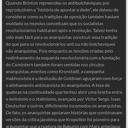
Quando Brinton repreendeu os antibolcheviques por
reproduzirem a “história de apontar o dedo”, ele deixou de
considerar como as tradições de oposição também haviam
moldado os mundos conceituais que os socialistas
revolucionários habitaram após a revolução. Talvez tenha
sido mais fácil para os anarquistas construir essa tradição
do que para os revolucionários anti ou não bolcheviques
não anarquistas. Pois enquanto as tensões criadas pelo
realinhamento da esquerda revolucionária com a fundação
do Comintern também foram sentidas nos círculos
anarquistas, eventos como Kronstadt, a campanha
makhnovista e a desilusão de Goldman aguçaram com força
o alinhamento antimarxista do anarquismo. A tese de
quebras na continuidade que tentou abrir uma brecha entre
o leninismo e o stalinismo, avançada por Victor Serge, Isaac
Deutscher e outros, dificilmente incomodou os anarquistas.
De fato, os anarquistas apoiaram histórias que combinavam
versões da crítica jacobina que Kropotkin foi pioneiro para
argumentar que a ruptura de Bakunin com Marx antecipou