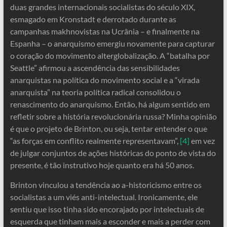
duas grandes internacionais socialistas do século XIX,
esmagado em Kronstadt e derrotado durante as
campanhas makhnovistas na Ucrânia – e finalmente na
Espanha – o anarquismo emergiu novamente para capturar
o coração do movimento alterglobalização. A “batalha por
Seattle” afirmou a ascendência das sensibilidades
anarquistas na política do movimento social e a “virada
anarquista” na teoria política radical consolidou o
renascimento do anarquismo. Então, há algum sentido em
refletir sobre a história revolucionária russa? Minha opinião
é que o projeto de Brinton, ou seja, tentar entender o que
“as forças em conflito realmente representavam”,
[4]
em vez
de julgar conjuntos de ações históricas do ponto de vista do
presente, é tão instrutivo hoje quanto era há 50 anos.
Brinton vinculou a tendência ao a-historicismo entre os
socialistas a um viés anti-intelectual. Ironicamente, ele
sentiu que isso tinha sido encorajado por intelectuais de
esquerda que tinham mais a esconder e mais a perder com