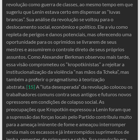
revolução como guerra de classes, ao mesmo tempo em que
sugeriu que Lenin estava certo em dispensar as “luvas
brancas”. Sua análise da revolução se voltou para o
deslocamento social, econômico e político. Ele a viu como
repleta de perigos e danos potenciais, mas oferecendo uma
oportunidade para os oprimidos se livrarem de seus
mestres e assumirem o controle direto de seus próprios
assuntos. Como Alexander Berkman observou mais tarde,
essa visão comprometeu os “kropotkinistas” a rejeitar a
institucionalização da violência “nas mãos da Tcheka”, mas
também a preferir o pragmatismo à teorização
abstrata.
[15]
A “luta desesperada” da revolução colocou os
trabalhadores comuns contra seus antigos e futuros novos
opressores em condições de colapso social. As
preocupações que Kropotkin expressou a Lenin foram que
a supressão das forças locais pelo Partido contribuiu muito
para a ameaça iminente de fome e ameaçou interromper
ainda mais os escassos e já interrompidos suprimentos de
lenha, sementes de primavera e sabão. Sua convicção era