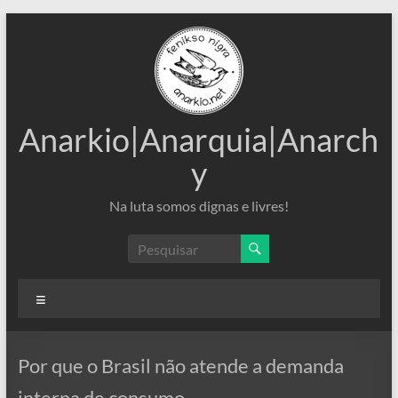
Pular
para
o
conteúdo
Anarkio|Anarquia|Anarch
y
Na luta somos dignas e livres!
Menu
Por que o Brasil não atende a demanda
interna de consumo