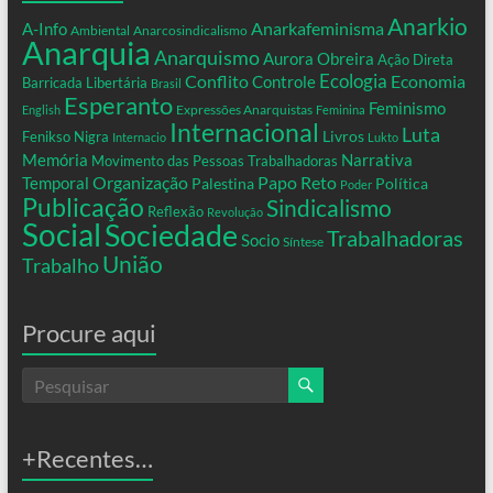
Anarkio
Anarkafeminisma
A-Info
Ambiental
Anarcosindicalismo
Anarquia
Anarquismo
Aurora Obreira
Ação Direta
Conflito
Ecologia
Controle
Economia
Barricada Libertária
Brasil
Esperanto
Feminismo
Expressões Anarquistas
English
Feminina
Internacional
Luta
Livros
Fenikso Nigra
Internacio
Lukto
Memória
Narrativa
Movimento das Pessoas Trabalhadoras
Organização
Temporal
Papo Reto
Palestina
Política
Poder
Publicação
Sindicalismo
Reflexão
Revolução
Social
Sociedade
Trabalhadoras
Socio
Síntese
União
Trabalho
Procure aqui
+Recentes…