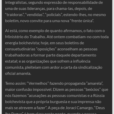
integralistas, segundo expressão de responsabilidade de
uma de suas lideranças, para chama-las, depois, de
“traidoras”, “vendidas”, “policiais”, estendo-lhes, no mesmo
boletim, novo convite para uma nova “frente única”.
Aí está, como exemplo de quanto afirmamos, o fato com o
Ministério do Trabalho. Até ontem combatiam-no com toda
energia bolchevista; hoje, em seus boletins de
consuetudinárias “oposições” aconselham as pessoas
trabalhadoras a formar parte daquele departamento
estatal; e as organizações que sofrem a influência
comunista, pleiteiam com ardor a carta da sindicalização
oficial amarela.
Temo assim: “Vermelhos” fazendo propaganda “amarela”,
maior confusão impossível. Dizem as pessoas “beócios” que
nós fazemos “acusações as pessoas comunistas e a Rússia
bolchevista que a própria burguesia e sua imprensa não
mais se atrevem a fazer”. A peça de Jorací Camargo, “Deus
lhe Pague” é bem clara neste ponto, quando a pessoa