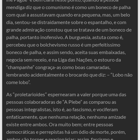
mendiga diz que o comunismo é como um boneco de palha
com qual a assustavam quando era pequena, mas, um belo
dia, sentou-se distraidamente sobre o espantalho, e com
grande admiração constou que se tratava de um boneco de
palha, portanto inofensivo. A burguesia, astuta como é,
percebeu que o bolchevismo russo é um perfeitíssimo
boneco de palha, e assim sendo, aceita suas embaixadas,
negocia sem receio, e na Liga das Nações, o estouro da
“champanhe” congraça-as como boas camaradas,
lembrando acidentalmente o brocardo que diz: – “Lobo não
come lobo”.
As “proletarioides” espernearam a valer porque uma das
pessoas colaboradoras de “A Plebe” as comparou as
pessoas integralistas, isto é, ao fascismo, e vociferam
enfaticamente, que nenhuma relação, nenhuma amizade
existe entre ambos. Ora muito bem; entre pessoas
democráticas e perrepistas há um ódio de morte, porém,
ambos são torpes e reacionárias; assim, fascismo e