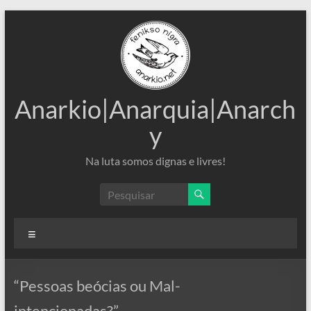
Pular
para
o
conteúdo
Anarkio|Anarquia|Anarch
y
Na luta somos dignas e livres!
Menu
“Pessoas beócias ou Mal-
intencionadas?”