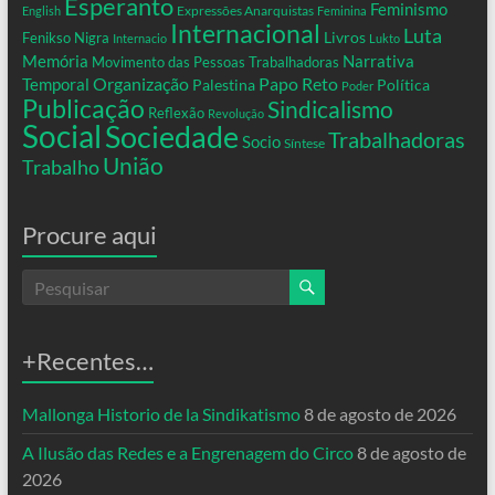
Esperanto
Feminismo
Expressões Anarquistas
English
Feminina
Internacional
Luta
Livros
Fenikso Nigra
Internacio
Lukto
Memória
Narrativa
Movimento das Pessoas Trabalhadoras
Organização
Temporal
Papo Reto
Palestina
Política
Poder
Publicação
Sindicalismo
Reflexão
Revolução
Social
Sociedade
Trabalhadoras
Socio
Síntese
União
Trabalho
Procure aqui
+Recentes…
Mallonga Historio de la Sindikatismo
8 de agosto de 2026
A Ilusão das Redes e a Engrenagem do Circo
8 de agosto de
2026