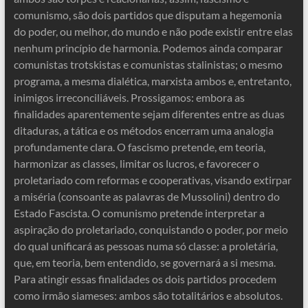
comunismo, são dois partidos que disputam a hegemonia
do poder, ou melhor, do mundo e não pode existir entre elas
nenhum princípio de harmonia. Podemos ainda comparar
comunistas trotskistas e comunistas stalinistas; o mesmo
programa, a mesma dialética, marxista ambos e, entretanto,
inimigos irreconciliáveis. Prossigamos: embora as
finalidades aparentemente sejam diferentes entre as duas
ditaduras, a tática e os métodos encerram uma analogia
profundamente clara. O fascismo pretende, em teoria,
harmonizar as classes, limitar os lucros, e favorecer o
proletariado com reformas e cooperativas, visando extirpar
a miséria (consoante as palavras de Mussolini) dentro do
Estado Fascista. O comunismo pretende interpretar a
aspiração do proletariado, conquistando o poder, por meio
do qual unificará as pessoas numa só classe: a proletária,
que, em teoria, bem entendido, se governará a si mesma.
Para atingir essas finalidades os dois partidos procedem
como irmão siameses: ambos são totalitários e absolutos.