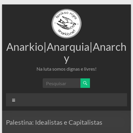
Pular
para
o
conteúdo
Anarkio|Anarquia|Anarch
y
Na luta somos dignas e livres!
Menu
Palestina: Idealistas e Capitalistas