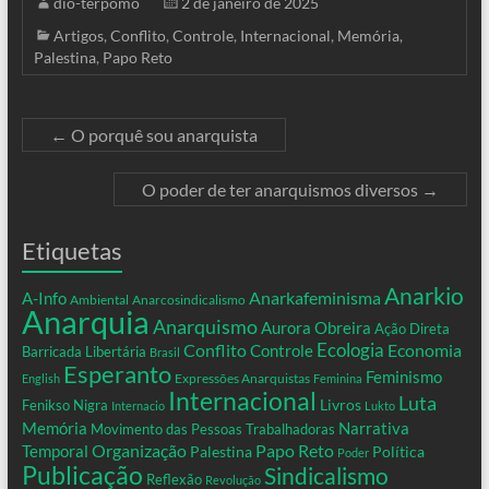
dio-terpomo
2 de janeiro de 2025
Artigos
,
Conflito
,
Controle
,
Internacional
,
Memória
,
Palestina
,
Papo Reto
←
O porquê sou anarquista
O poder de ter anarquismos diversos
→
Etiquetas
Anarkio
Anarkafeminisma
A-Info
Ambiental
Anarcosindicalismo
Anarquia
Anarquismo
Aurora Obreira
Ação Direta
Conflito
Ecologia
Controle
Economia
Barricada Libertária
Brasil
Esperanto
Feminismo
Expressões Anarquistas
English
Feminina
Internacional
Luta
Livros
Fenikso Nigra
Internacio
Lukto
Memória
Narrativa
Movimento das Pessoas Trabalhadoras
Organização
Temporal
Papo Reto
Palestina
Política
Poder
Publicação
Sindicalismo
Reflexão
Revolução