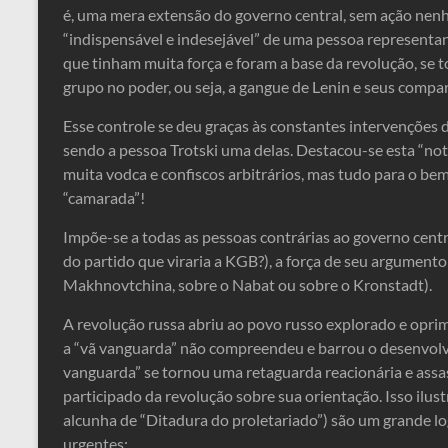
é, uma mera extensão do governo central, sem ação nen
“indispensável e indesejável” de uma pessoa representan
que tinham muita força e foram a base da revolução, se
grupo no poder, ou seja, a gangue de Lenin e seus compar
Esse controle se deu graças às constantes intervenções d
sendo a pessoa Trotski uma delas. Destacou-­se esta “no
muita vodca e confiscos arbitrários, mas tudo para o be
“camarada”!
Impõe-se a todas as pessoas contrárias ao governo centra
do partido que viraria a KGB?), a força de seu argumento 
Makhnovtchina, sobre o Nabat ou sobre o Kronstadt).
A revolução russa abriu ao povo russo explorado e oprimi
a “vã vanguarda” não compreendeu e barrou o desenvolv
vanguarda” se tornou uma retaguarda reacionária e assa
participado da revolução sobre sua orientação. Isso ilus
alcunha de “Ditadura do proletariado”) são um grande lo
urgentes: