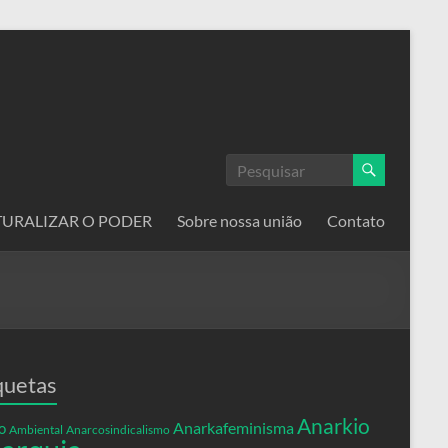
ATURALIZAR O PODER
Sobre nossa união
Contato
quetas
Anarkio
Anarkafeminisma
o
Ambiental
Anarcosindicalismo