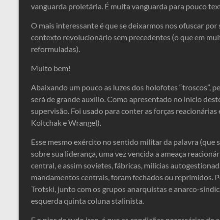
vanguarda proletária. É muita vanguarda para pouco tex
O mais interessante é que se deixarmos nos ofuscar por
contexto revolucionário sem precedentes (o que em muit
reformuladas).
Muito bem!
Abaixando um pouco as luzes dos holofotes “troscos”, 
será de grande auxílio. Como apresentado no início deste
supervisão. Foi usado para conter as forças reacionárias
Koltchak e Wrangel).
Esse mesmo exército no sentido militar da palavra (que 
sobre sua liderança, uma vez vencida a ameaça reacionár
central, e assim sovietes, fábricas, milícias autogestion
mandamentos centrais, foram fechados ou reprimidos. P
Trotski, junto com os grupos anarquistas e anarco-sindica
esquerda quinta coluna stalinista.
E o pior de tudo isso, é que as condições necessárias de 