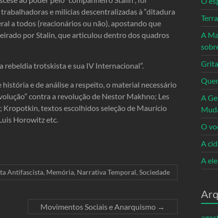
O es
s trabalhadoras e milícias descentralizadas à “ditadura
Terr
eral a todos (reacionários ou não), apostando que
steirado por Stalin, que articulou dentro dos quadros
A Ma
sobr
Grita
 rebeldia trotskista e sua IV Internacional”.
Quem
história e de análise a respeito, o material necessário
evolução” contra a revolução de Nestor Makhno; Les
A Ge
; Kropotkin, textos escolhidos seleção de Maurício
Mud
Luis Horowitz etc.
O vo
A ci
A el
ta Antifascista
,
Memória
,
Narrativa Temporal
,
Sociedade
Arq
Movimentos Sociais e Anarquismo
→
agos