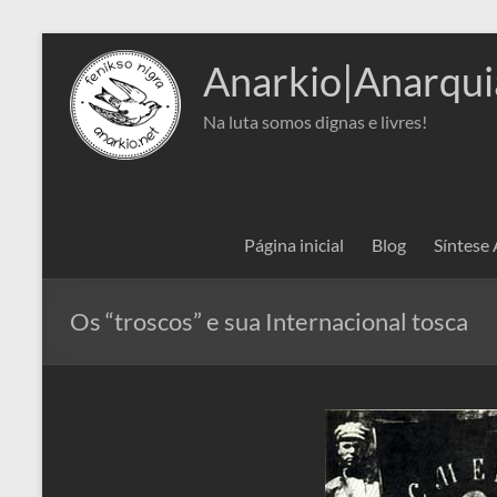
Pular
para
Anarkio|Anarqui
o
conteúdo
Na luta somos dignas e livres!
Página inicial
Blog
Síntese
Os “troscos” e sua Internacional tosca