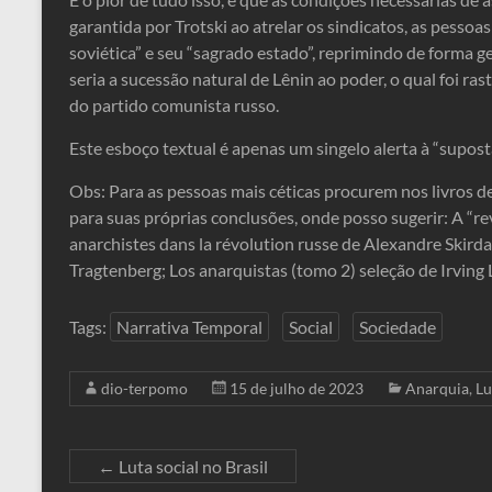
garantida por Trotski ao atrelar os sindicatos, as pessoa
soviética” e seu “sagrado estado”, reprimindo de forma g
seria a sucessão natural de Lênin ao poder, o qual foi ra
do partido comunista russo.
Este esboço textual é apenas um singelo alerta à “suposta
Obs: Para as pessoas mais céticas procurem nos livros de 
para suas próprias conclusões, onde posso sugerir: A “r
anarchistes dans la révolution russe de Alexandre Skirda
Tragtenberg; Los anarquistas (tomo 2) seleção de Irving 
Tags:
Narrativa Temporal
Social
Sociedade
dio-terpomo
15 de julho de 2023
Anarquia
,
Lu
←
Luta social no Brasil