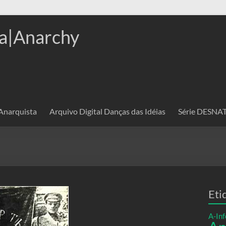
a|Anarchy
 Anarquista
Arquivo Digital Danças das Idéias
Série DESN
Eti
A-Inf