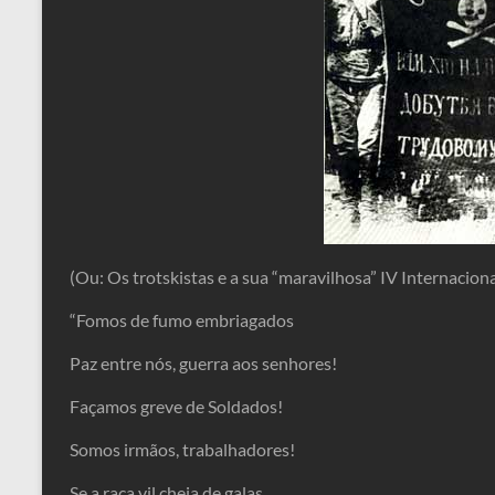
(Ou: Os trotskistas e a sua “maravilhosa” IV Internaciona
“Fomos de fumo embriagados
Paz entre nós, guerra aos senhores!
Façamos greve de Soldados!
Somos irmãos, trabalhadores!
Se a raça vil cheia de galas