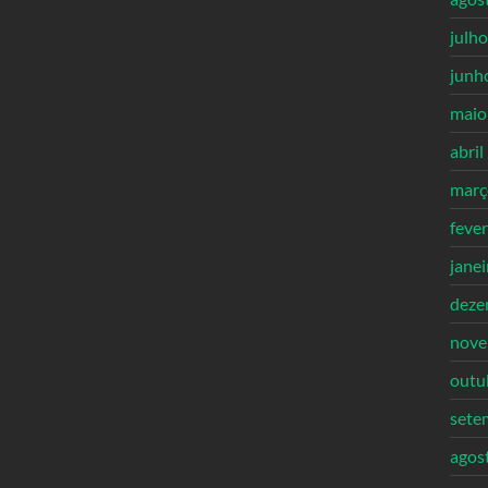
julh
junh
maio
abril
març
feve
jane
deze
nove
outu
sete
agos