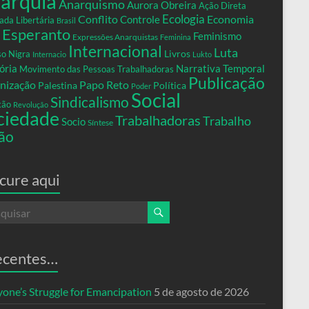
arquia
Anarquismo
Aurora Obreira
Ação Direta
Conflito
Ecologia
Controle
Economia
ada Libertária
Brasil
Esperanto
Feminismo
Expressões Anarquistas
Feminina
Internacional
Luta
Livros
so Nigra
Internacio
Lukto
ria
Narrativa Temporal
Movimento das Pessoas Trabalhadoras
Publicação
nização
Papo Reto
Palestina
Política
Poder
Social
Sindicalismo
xão
Revolução
ciedade
Trabalhadoras
Trabalho
Socio
Síntese
ão
cure aqui
ecentes…
yone’s Struggle for Emancipation
5 de agosto de 2026