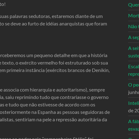
to!
Quem
Mort
 suas palavras sedutoras, estaremos diante de um
o se deve ao furto de idéias anarquistas que foram
Não 
A se
A sei
perceberemos um pequeno detalhe em que a história
sust
 texto, o exército vermelho foi estruturado sob sua
Escal
 em primeira instância (exércitos brancos de Denikin,
repr
O ped
se associa com hierarquia e autoritarismo), sempre
junh
ia, saiu reprimindo tudo que contrariasse o governo
Intel
adas e tudo que não estivesse de acordo com os
de 2
osteriormente na Espanha as pessoas seguidoras de
listas, sentiriam na pele a repressão autoritária da
A fáb
esva
ascese ao poder pelo “companheiro Stálin”, foi