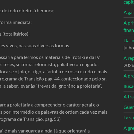
capi
 de todo direito à herança;
A ga
forma imediata;
A pri
fina
(totalitários);
Da in
es vivos, nas suas diversas formas.
julh
ssária para lermos os materiais de Trotski e da IV
A re
 teses, se torna reformista, paliativo ou engodo.
202
ca se o joio, o trigo, a farinha de rosca e tudo o mais
A pro
 Programa de Transição pag. 44, confeccionado pelo sr.
 a saber, levar às “trevas da ignorância proletária”,
Ilusã
A tr
uarda proletária a compreender o caráter geral e o
Guerr
s por intermédio de palavras ­de ­ordem cada vez mais
La st
rograma de Transição, pag. 53)
A gre
” é mais vanguarda ainda, já que orientará a