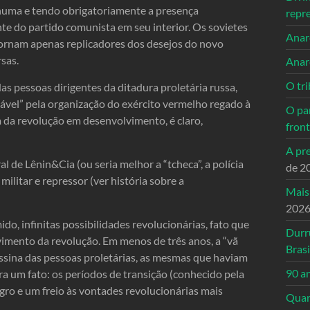
huma e tendo obrigatoriamente a presença
repr
te do partido comunista em seu interior. Os sovietes
Anarc
 tornam apenas replicadores dos desejos do novo
sas.
Anar
O tri
as pessoas dirigentes da ditadura proletária russa,
tável” pela organização do exército vermelho regado à
O pa
m da revolução em desenvolvimento, é claro,
front
A pre
l de Lênin&Cia (ou seria melhor a “tcheca”, a polícia
de 2
militar e repressor (ver história sobre a
Mais
202
do, infinitas possibilidades revolucionárias, fato que
Durr
imento da revolução. Em menos de três anos, a “vã
Brasi
ssina das pessoas proletárias, as mesmas que haviam
90 a
tra um fato: os períodos de transição (conhecido pela
gro e um freio às vontades revolucionárias mais
Quand