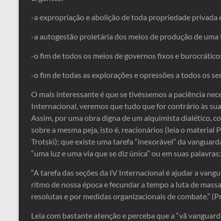
-a expropriação e abolição de toda propriedade privada e
-a autogestão proletária dos meios de produção de uma 
-o fim de todos os meios de governos fixos e burocráticos 
-o fim de todas as explorações e opressões a todos os ser
O mais interessante é que se tivéssemos a paciência nece
Internacional, veremos que tudo que for contrário às suas
Assim, por uma obra digna de um alquimista dialético, colo
sobre a mesma peja, isto é, reacionários (leia o material
Trotski); que existe uma tarefa “inexorável” da vanguarda,
“uma luz e uma via que se diz única” ou em suas palavras:
“A tarefa das seções da IV Internacional é ajudar a vang
ritmo de nossa época e fecundar a tempo a luta de massa
resolutas e por medidas organizacionais de combate.” (P
Leia com bastante atenção e perceba que a “vã vanguarda