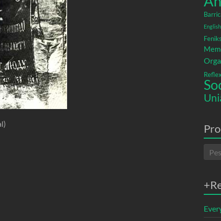
An
Barric
English
Fenik
Memó
Orga
Refle
So
Uni
l)
Pro
+R
Ever