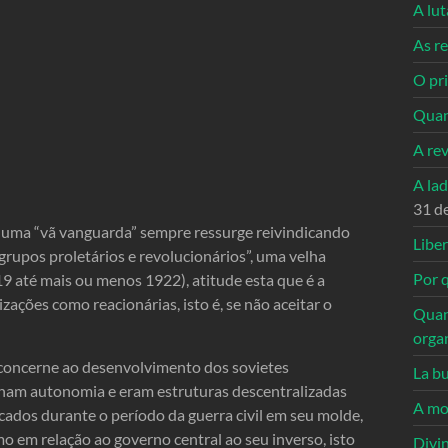
A lu
As re
O pri
Quan
A re
A la
31 d
, uma “vã vanguarda” sempre ressurge reivindicando
Libe
 grupos proletários e revolucionários”, uma velha
Por q
919 até mais ou menos 1922), atitude esta que é a
zações como reacionárias, isto é, se não aceitar o
Quan
orga
 concerne ao desenvolvimento dos sovietes
La bu
inham autonomia e eram estruturas descentralizadas
A mo
cados durante o período da guerra civil em seu molde,
 em relação ao governo central ao seu inverso, isto
Divi