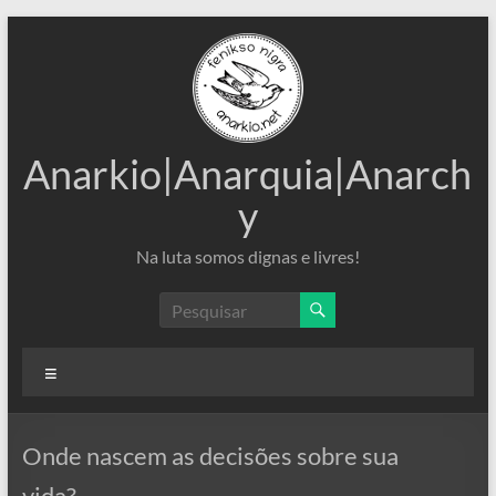
Pular
para
o
conteúdo
Anarkio|Anarquia|Anarch
y
Na luta somos dignas e livres!
Menu
Onde nascem as decisões sobre sua
vida?