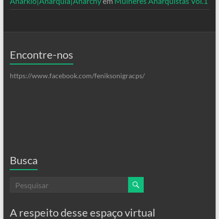
Anarkio|Anarquia|Anarchy
em
Mulheres Anarquistas Vol.1
Encontre-nos
https://www.facebook.com/feniksonigracps/
Busca
A respeito desse espaço virtual