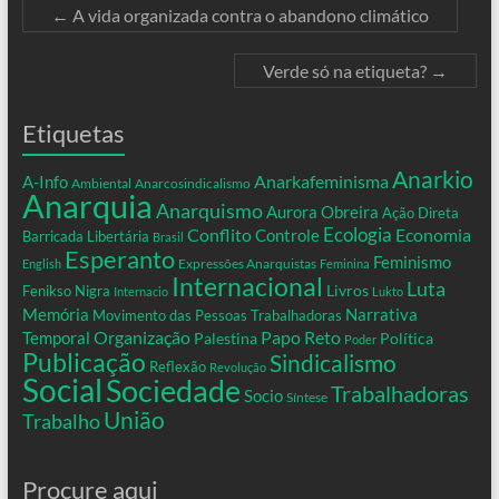
←
A vida organizada contra o abandono climático
Verde só na etiqueta?
→
Etiquetas
Anarkio
Anarkafeminisma
A-Info
Ambiental
Anarcosindicalismo
Anarquia
Anarquismo
Aurora Obreira
Ação Direta
Conflito
Ecologia
Controle
Economia
Barricada Libertária
Brasil
Esperanto
Feminismo
Expressões Anarquistas
English
Feminina
Internacional
Luta
Livros
Fenikso Nigra
Internacio
Lukto
Memória
Narrativa
Movimento das Pessoas Trabalhadoras
Organização
Temporal
Papo Reto
Palestina
Política
Poder
Publicação
Sindicalismo
Reflexão
Revolução
Social
Sociedade
Trabalhadoras
Socio
Síntese
União
Trabalho
Procure aqui