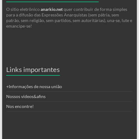
O sitio eletrônico
anarkio.net
quer contribuir de forma simples
para a difusão das Expressões Anarquistas (sem pátria, sem
patrão, sem religião, sem partidos, sem autoritárias), una-se, lute e
emancipe-se!
Links importantes
+Informações de nossa união
Nossos videos&afins
Nos encontre!