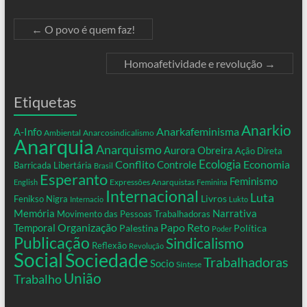
←
O povo é quem faz!
Homoafetividade e revolução
→
Etiquetas
Anarkio
Anarkafeminisma
A-Info
Ambiental
Anarcosindicalismo
Anarquia
Anarquismo
Aurora Obreira
Ação Direta
Conflito
Ecologia
Controle
Economia
Barricada Libertária
Brasil
Esperanto
Feminismo
Expressões Anarquistas
English
Feminina
Internacional
Luta
Livros
Fenikso Nigra
Internacio
Lukto
Memória
Narrativa
Movimento das Pessoas Trabalhadoras
Organização
Temporal
Papo Reto
Palestina
Política
Poder
Publicação
Sindicalismo
Reflexão
Revolução
Social
Sociedade
Trabalhadoras
Socio
Síntese
União
Trabalho