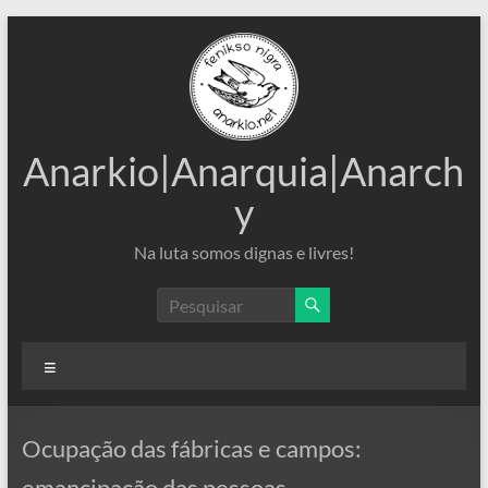
Pular
para
o
conteúdo
Anarkio|Anarquia|Anarch
y
Na luta somos dignas e livres!
Menu
Ocupação das fábricas e campos:
emancipação das pessoas