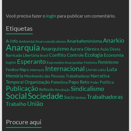
Você precisa fazer o
login
para publicar um comentário.
Etiquetas
Anarkio
Anarkafeminisma
A-Info
Ambiental
Anarcosindicalismo
Anarquia
Anarquismo
Aurora Obreira
Ação Direta
Conflito
Ecologia
Controle
Economia
Barricada Libertária
Brasil
Esperanto
Feminismo
Expressões Anarquistas
English
Feminina
Internacional
Luta
Livros
Fenikso Nigra
Internacio
Lukto
Memória
Narrativa
Movimento das Pessoas Trabalhadoras
Organização
Temporal
Papo Reto
Palestina
Política
Poder
Publicação
Sindicalismo
Reflexão
Revolução
Social
Sociedade
Trabalhadoras
Socio
Síntese
União
Trabalho
Procure aqui