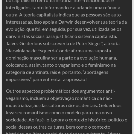
do capitalismo têm uma história inter-relacionados e
interligados, tanto informando e ajudando uma refinar a
outra. A teoria capitalista indica que as pessoas são auto-
interessadas, isso apoia a Darwin desenvolver sua teoria da
evolução, que foi, em seguida, por sua vez, utilizada pelos
darwinistas sociais para justificar o sistema capitalista.
Talvez Gelderloos subscreveria de Peter Singer*, a teoria
“darwiniana de Esquerda” onde afirma uma suposta
dominação masculina seria parte da evolução humana,
colocando, assim, tanto o veganismo e o feminismo na
categoria de antinaturais e, portanto, “abordagens
impossíveis” para enfrentar a opressão!
Outros aspectos problemáticos dos argumentos anti-
veganismo, incluem a objetivação romântica da não-
industrialização, das culturas não-ocidentais. Gelderloos
leva seu romantismo como o modelo para uma nova
sociedade. Ao fazê-lo, ignora o contexto histórico, político e
social dessas outras culturas, bem como o contexto
histórico, político e social da sociedade existente. Afirma