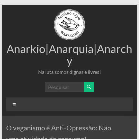
Pular
para
o
conteúdo
Anarkio|Anarquia|Anarch
y
Na luta somos dignas e livres!
Menu
O veganismo é Anti-Opressão: Não
uma atividade de consumo!