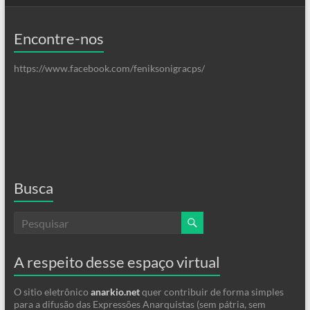
Encontre-nos
https://www.facebook.com/feniksonigracps/
Busca
A respeito desse espaço virtual
O sitio eletrônico
anarkio.net
quer contribuir de forma simples
para a difusão das Expressões Anarquistas (sem pátria, sem