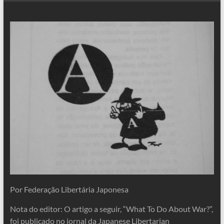
Por Federação Libertária Japonesa
Nota do editor: O artigo a seguir, “What To Do About War?”,
foi publicado no jornal da Japanese Libertarian