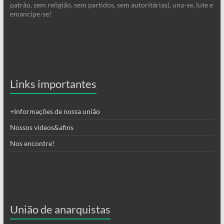
patrão, sem religião, sem partidos, sem autoritárias), una-se, lute e
emancipe-se!
Links importantes
+Informações de nossa união
Nossos videos&afins
Nos encontre!
União de anarquistas