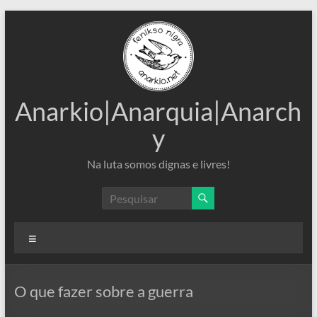
Pular
para
o
conteúdo
Anarkio|Anarquia|Anarch
y
Na luta somos dignas e livres!
Menu
O que fazer sobre a guerra