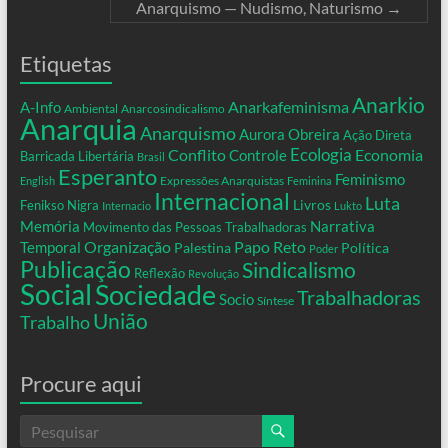
Anarquismo — Nudismo, Naturismo
→
Etiquetas
Anarkio
Anarkafeminisma
A-Info
Ambiental
Anarcosindicalismo
Anarquia
Anarquismo
Aurora Obreira
Ação Direta
Conflito
Ecologia
Controle
Economia
Barricada Libertária
Brasil
Esperanto
Feminismo
Expressões Anarquistas
English
Feminina
Internacional
Luta
Livros
Fenikso Nigra
Internacio
Lukto
Memória
Narrativa
Movimento das Pessoas Trabalhadoras
Organização
Temporal
Papo Reto
Palestina
Política
Poder
Publicação
Sindicalismo
Reflexão
Revolução
Social
Sociedade
Trabalhadoras
Socio
Síntese
União
Trabalho
Procure aqui