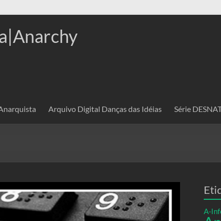
a|Anarchy
 Anarquista
Arquivo Digital Danças das Idéias
Série DESN
Eti
A-Inf