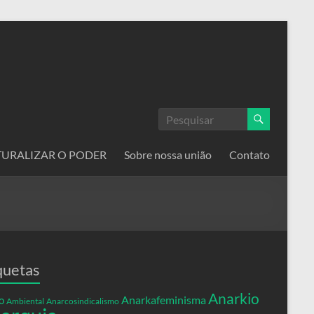
ATURALIZAR O PODER
Sobre nossa união
Contato
quetas
Anarkio
Anarkafeminisma
o
Ambiental
Anarcosindicalismo