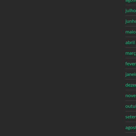
julh
junh
maio
abril
març
feve
jane
deze
nove
outu
sete
agos