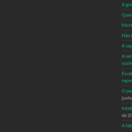
A gre
Quem
Mort
Não 
A se
A sei
sust
Escal
repr
O ped
junh
Intel
de 2
A fáb