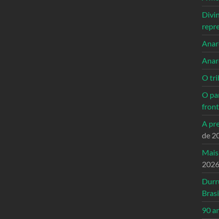
Divi
repr
Anarc
Anar
O tri
O pa
front
A pre
de 2
Mais
202
Durr
Brasi
90 a