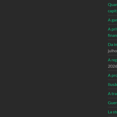
Quand
capi
A ga
A pri
fina
Da in
julh
A re
202
A pro
Ilusã
A tr
Guerr
La st