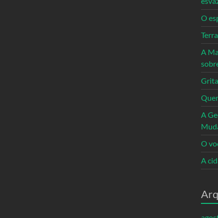
esva
O es
Terr
A Ma
sobr
Grita
Quem
A Ge
Mud
O vo
A ci
Arq
agos