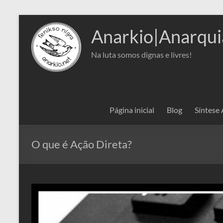
Pular
para
Anarkio|Anarqui
o
conteúdo
Na luta somos dignas e livres!
Página inicial
Blog
Síntese
O que é Ação Direta?