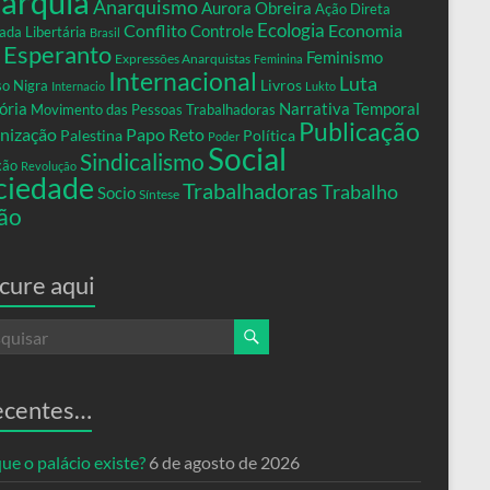
arquia
Anarquismo
Aurora Obreira
Ação Direta
Conflito
Ecologia
Controle
Economia
ada Libertária
Brasil
Esperanto
Feminismo
Expressões Anarquistas
Feminina
Internacional
Luta
Livros
so Nigra
Internacio
Lukto
ria
Narrativa Temporal
Movimento das Pessoas Trabalhadoras
Publicação
nização
Papo Reto
Palestina
Política
Poder
Social
Sindicalismo
xão
Revolução
ciedade
Trabalhadoras
Trabalho
Socio
Síntese
ão
cure aqui
ecentes…
ue o palácio existe?
6 de agosto de 2026