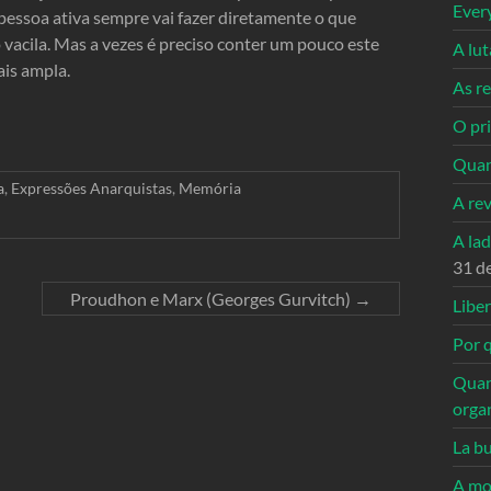
Ever
a pessoa ativa sempre vai fazer diretamente o que
ão vacila. Mas a vezes é preciso conter um pouco este
A lu
ais ampla.
As re
O pri
Quan
a
,
Expressões Anarquistas
,
Memória
A re
A la
31 d
Proudhon e Marx (Georges Gurvitch)
→
Libe
Por q
Quan
orga
La bu
A mo