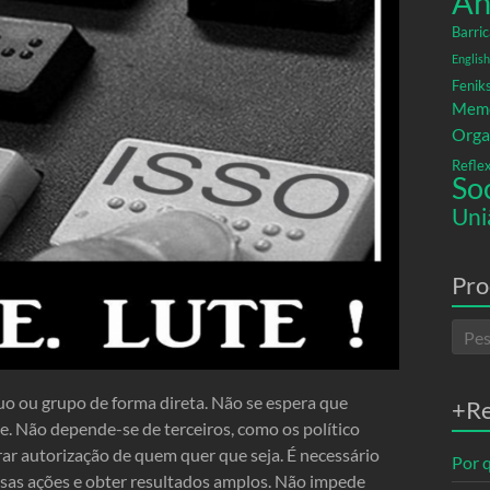
An
Barric
English
Fenik
Memó
Orga
Refle
So
Uni
Pro
íduo ou grupo de forma direta. Não se espera que
+R
e. Não depende-se de terceiros, como os político
rar autorização de quem quer que seja. É necessário
Por q
ssas ações e obter resultados amplos. Não impede