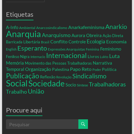
Etiquetas
Anarkio
Anarkafeminisma
A-Info
Ambiental
Anarcosindicalismo
Anarquia
Anarquismo
Aurora Obreira
Ação Direta
Conflito
Ecologia
Controle
Economia
Barricada Libertária
Brasil
Esperanto
Feminismo
Expressões Anarquistas
English
Feminina
Internacional
Luta
Livros
Fenikso Nigra
Internacio
Lukto
Memória
Narrativa
Movimento das Pessoas Trabalhadoras
Organização
Temporal
Papo Reto
Palestina
Política
Poder
Publicação
Sindicalismo
Reflexão
Revolução
Social
Sociedade
Trabalhadoras
Socio
Síntese
União
Trabalho
Procure aqui