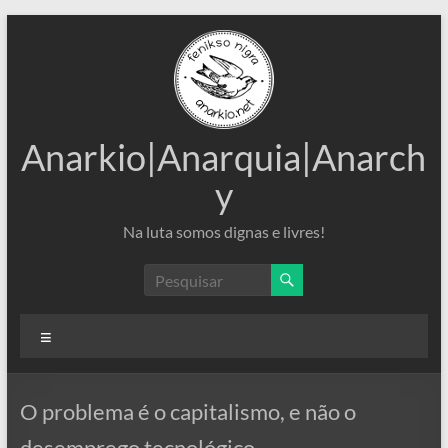
Pular
para
o
conteúdo
Anarkio|Anarquia|Anarch
y
Na luta somos dignas e livres!
Menu
O problema é o capitalismo, e não o
desemprego tecnológico