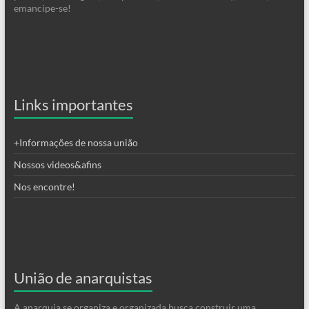
emancipe-se!
Links importantes
+Informações de nossa união
Nossos videos&afins
Nos encontre!
União de anarquistas
A anarquia se organiza e organizada busca construir uma