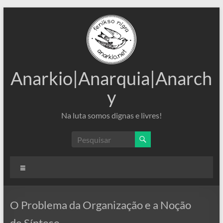
Pular
para
o
conteúdo
Anarkio|Anarquia|Anarch
y
Na luta somos dignas e livres!
Menu
O Problema da Organização e a Noção
de Síntese