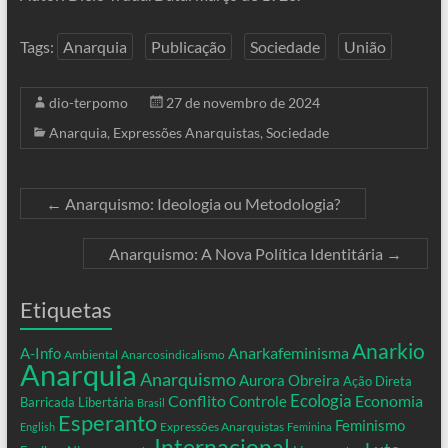
Tags:
Anarquia
Publicação
Sociedade
União
dio-terpomo
27 de novembro de 2024
Anarquia
,
Expressões Anarquistas
,
Sociedade
←
Anarquismo: Ideologia ou Metodologia?
Anarquismo: A Nova Política Identitária
→
Etiquetas
Anarkio
Anarkafeminisma
A-Info
Ambiental
Anarcosindicalismo
Anarquia
Anarquismo
Aurora Obreira
Ação Direta
Conflito
Ecologia
Controle
Economia
Barricada Libertária
Brasil
Esperanto
Feminismo
Expressões Anarquistas
English
Feminina
Internacional