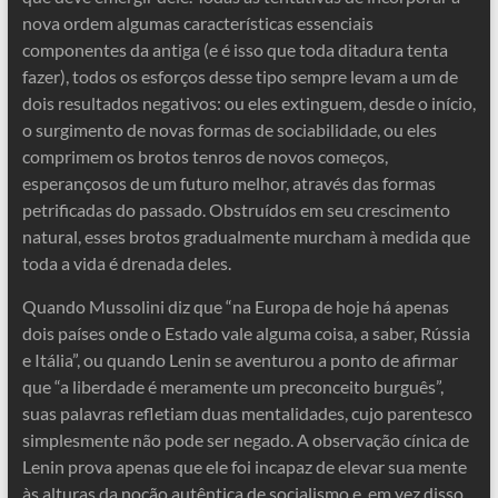
nova ordem algumas características essenciais
componentes da antiga (e é isso que toda ditadura tenta
fazer), todos os esforços desse tipo sempre levam a um de
dois resultados negativos: ou eles extinguem, desde o início,
o surgimento de novas formas de sociabilidade, ou eles
comprimem os brotos tenros de novos começos,
esperançosos de um futuro melhor, através das formas
petrificadas do passado. Obstruídos em seu crescimento
natural, esses brotos gradualmente murcham à medida que
toda a vida é drenada deles.
Quando Mussolini diz que “na Europa de hoje há apenas
dois países onde o Estado vale alguma coisa, a saber, Rússia
e Itália”, ou quando Lenin se aventurou a ponto de afirmar
que “a liberdade é meramente um preconceito burguês”,
suas palavras refletiam duas mentalidades, cujo parentesco
simplesmente não pode ser negado. A observação cínica de
Lenin prova apenas que ele foi incapaz de elevar sua mente
às alturas da noção autêntica de socialismo e, em vez disso,