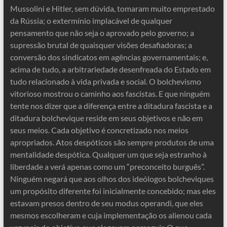
Mussolini e Hitler, sem dúvida, tomaram muito emprestado
da Rússia; o extermínio implacável de qualquer
pensamento que não seja o aprovado pelo governo; a
supressão brutal de quaisquer visões desafiadoras; a
conversão dos sindicatos em agências governamentais; e,
acima de tudo, a arbitrariedade desenfreada do Estado em
tudo relacionado à vida privada e social. O bolchevismo
vitorioso mostrou o caminho aos fascistas. E que ninguém
tente nos dizer que a diferença entre a ditadura fascista e a
ditadura bolchevique reside em seus objetivos e não em
seus meios. Cada objetivo é concretizado nos meios
apropriados. Atos despóticos são sempre produtos de uma
mentalidade despótica. Qualquer um que seja estranho à
liberdade a verá apenas como um “preconceito burguês”.
Ninguém negará que aos olhos dos ideólogos bolcheviques
um propósito diferente foi inicialmente concebido; mas eles
estavam presos dentro de seu modus operandi, que eles
mesmos escolheram e cuja implementação os alienou cada