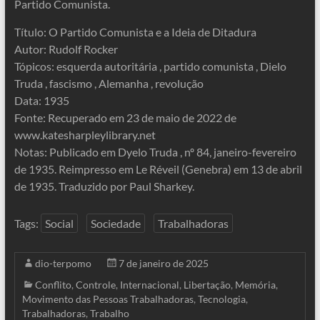
Partido Comunista.
Título: O Partido Comunista e a Ideia de Ditadura
Autor: Rudolf Rocker
Tópicos: esquerda autoritária , partido comunista , Dielo
Truda , fascismo , Alemanha , revolução
Data: 1935
Fonte: Recuperado em 23 de maio de 2022 de
www.katesharpleylibrary.net
Notas: Publicado em Dyelo Truda , nº 84, janeiro-fevereiro
de 1935. Reimpresso em Le Réveil (Genebra) em 13 de abril
de 1935. Traduzido por Paul Sharkey.
Tags:
Social
Sociedade
Trabalhadoras
dio-terpomo
7 de janeiro de 2025
Conflito
,
Controle
,
Internacional
,
Libertação
,
Memória
,
Movimento das Pessoas Trabalhadoras
,
Tecnologia
,
Trabalhadoras
,
Trabalho