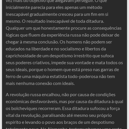
vez mais do objetivo que alegavam perseguir. O que
inicialmente parecia para eles apenas um método
inescapável gradualmente cresceu para um fim em si
mesmo. O resultado inescapável de toda ditadura.
Qualquer um que honestamente procure as consequências
lógicas que fluem da experiência russa não pode deixar de
chegar à mesma conclusão. Os homens não podem ser
educados na liberdade e no socialismo e libertos da
caprichosidade de um despotismo irrestrito que sufoca
seus poderes criativos, impede sua vontade e mata todos os
seus ideais, porque o homem que está preso nas garras de
ferro de uma máquina estatista todo-poderosa não tem
mais nenhuma conexão com ideais.
A revolução russa encalhou, não por causa de condições
econômicas desfavoráveis, mas por causa da ditadura à qual
os bolcheviques recorreram. Essa ditadura sufocou a força
vital da revolução, paralisando até mesmo seu próprio
espírito e levando o povo aos braços de um despotismo
totalmente novo. Na Alemanha, testemunhamos uma certa