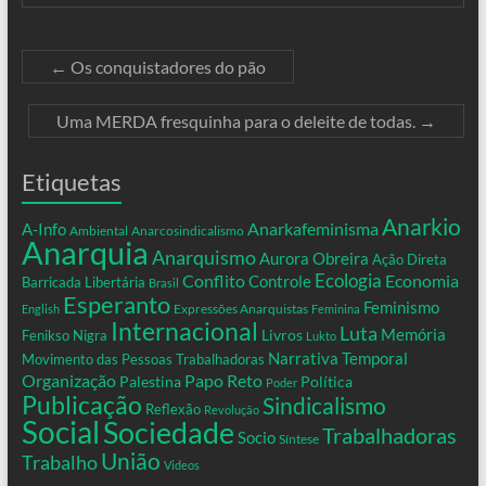
←
Os conquistadores do pão
Uma MERDA fresquinha para o deleite de todas.
→
Etiquetas
Anarkio
Anarkafeminisma
A-Info
Ambiental
Anarcosindicalismo
Anarquia
Anarquismo
Aurora Obreira
Ação Direta
Conflito
Ecologia
Controle
Economia
Barricada Libertária
Brasil
Esperanto
Feminismo
Expressões Anarquistas
English
Feminina
Internacional
Luta
Memória
Livros
Fenikso Nigra
Lukto
Narrativa Temporal
Movimento das Pessoas Trabalhadoras
Organização
Papo Reto
Palestina
Política
Poder
Publicação
Sindicalismo
Reflexão
Revolução
Social
Sociedade
Trabalhadoras
Socio
Síntese
União
Trabalho
Videos