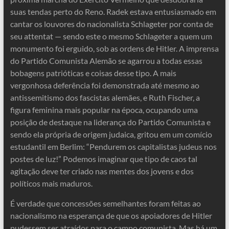
suas tendas perto do Reno. Radek estava entusiasmado em
cantar os louvores do nacionalista Schlageter por conta de
seu attentat — sendo este o mesmo Schlageter a quem um
monumento foi erguido, sob as ordens de Hitler. A imprensa
do Partido Comunista Alemão se agarrou a todas essas
bobagens patrióticas e coisas desse tipo. A mais
vergonhosa deferência foi demonstrada até mesmo ao
antissemitismo dos fascistas alemães, e Ruth Fischer, a
figura feminina mais popular na época, ocupando uma
posição de destaque na liderança do Partido Comunista e
sendo ela própria de origem judaica, gritou em um comício
estudantil em Berlim: “Pendurem os capitalistas judeus nos
postes de luz!” Podemos imaginar que tipo de caos tal
agitação deve ter criado nas mentes dos jovens e dos
políticos mais maduros.
É verdade que concessões semelhantes foram feitas ao
nacionalismo na esperança de que os apoiadores de Hitler
pudessem ser atraídos para o campo comunista. Mas há um