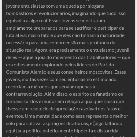
jovens entusiastas com uma queda por slogans
bombásticos e revolucionários, imaginando que tudo isso
equivalia a algo real. Esses jovens se mostraram
amplamente preparados para se sacrificar e participar da
luta ativa: mas o fato é que eles não tinham a maturidade
necessária para uma compreensão mais profunda da
situação real. Agora, era precisamente o entusiasmo juvenil
deles — aquela joia do movimento dos trabalhadores — que
era odiosamente explorado pelos líderes do Partido
Comunista Alemão e seus conselheiros moscovitas. Esses
jovens, muitas vezes com seu entusiasmo estimulado,
recorriam a métodos que serviam apenas à
contrarrevolução. Além disso, o espírito de fanatismo os
tornava surdos e mudos em relação a qualquer coisa que
tivesse um resquício de apreciação razoável dos fatos e
eventos. Uma mentalidade como essa representa o melhor
solo para cultivar aspirações ditatoriais, e [algo faltando
aqui] sua política pateticamente hipócrita e distorcida