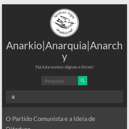
Pular
para
o
conteúdo
Anarkio|Anarquia|Anarch
y
Na luta somos dignas e livres!
Menu
O Partido Comunista e a Ideia de
Ditadura