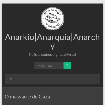
Pular
para
o
conteúdo
Anarkio|Anarquia|Anarch
y
Na luta somos dignas e livres!
Menu
O massacre de Gaza