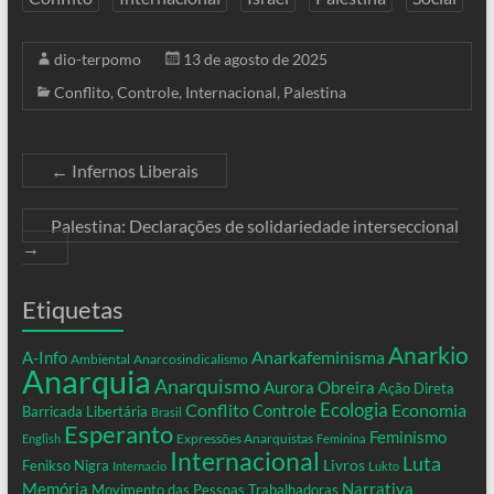
dio-terpomo
13 de agosto de 2025
Conflito
,
Controle
,
Internacional
,
Palestina
←
Infernos Liberais
Palestina: Declarações de solidariedade interseccional
→
Etiquetas
Anarkio
Anarkafeminisma
A-Info
Ambiental
Anarcosindicalismo
Anarquia
Anarquismo
Aurora Obreira
Ação Direta
Conflito
Ecologia
Controle
Economia
Barricada Libertária
Brasil
Esperanto
Feminismo
Expressões Anarquistas
English
Feminina
Internacional
Luta
Livros
Fenikso Nigra
Internacio
Lukto
Memória
Narrativa
Movimento das Pessoas Trabalhadoras