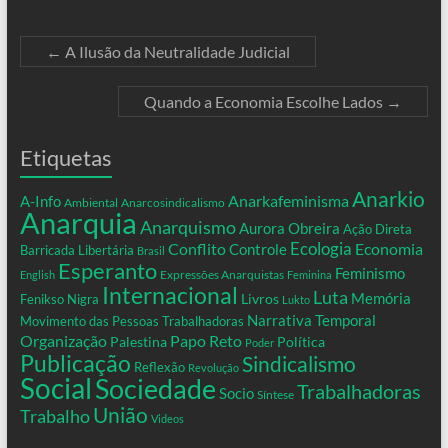
←
A Ilusão da Neutralidade Judicial
Quando a Economia Escolhe Lados
→
Etiquetas
Anarkio
Anarkafeminisma
A-Info
Ambiental
Anarcosindicalismo
Anarquia
Anarquismo
Aurora Obreira
Ação Direta
Conflito
Ecologia
Controle
Economia
Barricada Libertária
Brasil
Esperanto
Feminismo
Expressões Anarquistas
English
Feminina
Internacional
Luta
Memória
Livros
Fenikso Nigra
Lukto
Narrativa Temporal
Movimento das Pessoas Trabalhadoras
Organização
Papo Reto
Palestina
Política
Poder
Publicação
Sindicalismo
Reflexão
Revolução
Social
Sociedade
Trabalhadoras
Socio
Síntese
União
Trabalho
Videos