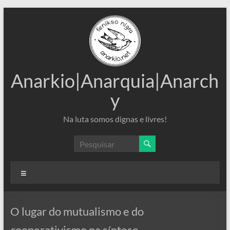
Pular
para
o
conteúdo
Anarkio|Anarquia|Anarch
y
Na luta somos dignas e livres!
Menu
O lugar do mutualismo e do
cooperativismo na síntese