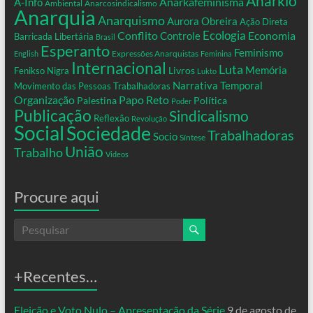
Anarkio
Anarkafeminisma
A-Info
Ambiental
Anarcosindicalismo
Anarquia
Anarquismo
Aurora Obreira
Ação Direta
Conflito
Ecologia
Controle
Economia
Barricada Libertária
Brasil
Esperanto
Feminismo
Expressões Anarquistas
English
Feminina
Internacional
Luta
Memória
Livros
Fenikso Nigra
Lukto
Narrativa Temporal
Movimento das Pessoas Trabalhadoras
Organização
Papo Reto
Palestina
Política
Poder
Publicação
Sindicalismo
Reflexão
Revolução
Social
Sociedade
Trabalhadoras
Socio
Síntese
União
Trabalho
Videos
Procure aqui
+Recentes…
Eleição e Voto Nulo – Apresentação da Série
9 de agosto de