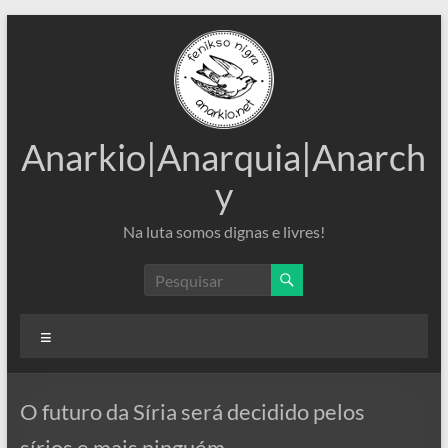
Pular
para
o
conteúdo
Anarkio|Anarquia|Anarch
y
Na luta somos dignas e livres!
Menu
O futuro da Síria será decidido pelos
sírios e mais ninguém