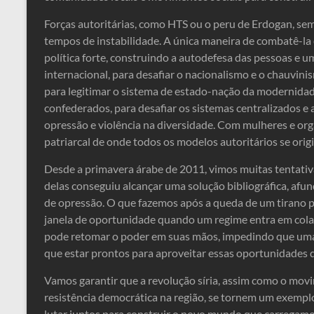
Forças autoritárias, como HTS ou o peru de Erdogan, sem
tempos de instabilidade. A única maneira de combatê-la é
política forte, construindo a autodefesa das pessoas e u
internacional, para desafiar o nacionalismo e o chauvi
para legitimar o sistema de estado-nação da modernidad
confederados, para desafiar os sistemas centralizados e
opressão e violência na diversidade. Com mulheres e org
patriarcal de onde todos os modelos autoritários se orig
Desde a primavera árabe de 2011, vimos muitas tentati
delas conseguiu alcançar uma solução bibliográfica, af
de opressão. O que fazemos após a queda de um tirano 
janela de oportunidade quando um regime entra em cola
pode retomar o poder em suas mãos, impedindo que uma
que estar prontos para aproveitar essas oportunidades 
Vamos garantir que a revolução síria, assim como o mov
resistência democrática na região, se tornem um exempl
lutar juntos para construir o novo mundo que carregam