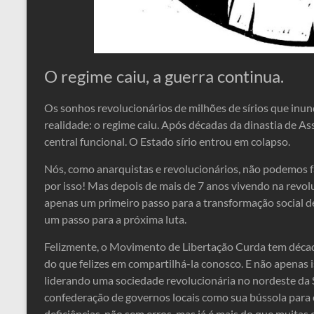
O regime caiu, a guerra continua.
Os sonhos revolucionários de milhões de sírios que inu
realidade: o regime caiu. Após décadas da dinastia de 
central funcional. O Estado sírio entrou em colapso.
Nós, como anarquistas e revolucionários, não podemos f
por isso! Mas depois de mais de 7 anos vivendo na revol
apenas um primeiro passo para a transformação social d
um passo para a próxima luta.
Felizmente, o Movimento de Libertação Curda tem década
do que felizes em compartilhá-la conosco. E não apenas i
liderando uma sociedade revolucionária no nordeste da Sí
confederação de governos locais como sua bússola para c
deficiências, não sem erros, mas já é mais do que muitas 