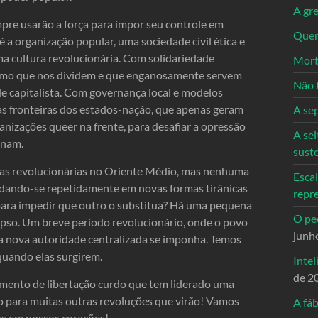
A gre
pre usarão a força para impor seu controle em
Quem
 a organização popular, uma sociedade civil ética e
ma cultura revolucionária. Com solidariedade
Mort
nismo que nos dividem e que enganosamente servem
Não 
e capitalista. Com governança local e modelos
 as fronteiras dos estados-nação, que apenas geram
A se
anizações queer na frente, para desafiar a opressão
A sei
inam.
sust
vas revolucionárias no Oriente Médio, mas nenhuma
Escal
undando-se repetidamente em novas formas tirânicas
repr
para impedir que outro o substitua? Há uma pequena
O ped
pso. Um breve período revolucionário, onde o povo
junh
 nova autoridade centralizada se imponha. Temos
quando elas surgirem.
Intel
de 2
imento de libertação curdo que tem liderado uma
o para muitas outras revoluções que virão! Vamos
A fáb
os em nossos corações!