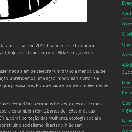
Ever
A lu
As re
O pri
Quan
ndaram as ruas em 2011 finalmente se tornaram
Assad, hoje acordamos em uma Síria sem governo
A re
A la
azer nada além de celebrar um tirano a menos. Saúde
31 d
ução, aprendemos uma lição impopular: a vitória é
Libe
e que precisamos. Porque cada vitória é simplesmente
Por q
Quan
s de experiência em seus bolsos, e eles estão mais
orga
sso, eles também têm 12 anos de lições práticas
ria, com libertação das mulheres, ecologia social e
La bu
onstruir o socialismo libertário. Não sem
A mo
outras revoluções libertárias já alcançaram.