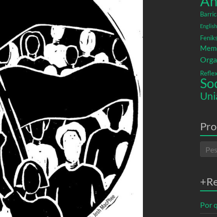
An
Barric
English
Fenik
Memó
Orga
Refle
So
Uni
Pro
+R
Por q