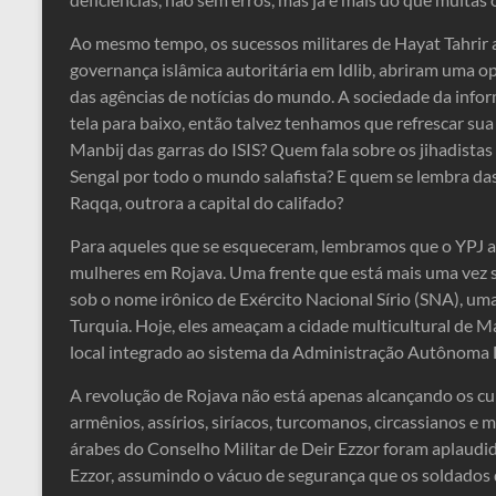
Ao mesmo tempo, os sucessos militares de Hayat Tahrir
governança islâmica autoritária em Idlib, abriram uma o
das agências de notícias do mundo. A sociedade da info
tela para baixo, então talvez tenhamos que refrescar su
Manbij das garras do ISIS? Quem fala sobre os jihadista
Sengal por todo o mundo salafista? E quem se lembra da
Raqqa, outrora a capital do califado?
Para aqueles que se esqueceram, lembramos que o YPJ ai
mulheres em Rojava. Uma frente que está mais uma vez s
sob o nome irônico de Exército Nacional Sírio (SNA), um
Turquia. Hoje, eles ameaçam a cidade multicultural de 
local integrado ao sistema da Administração Autônoma
A revolução de Rojava não está apenas alcançando os c
armênios, assírios, siríacos, turcomanos, circassianos e 
árabes do Conselho Militar de Deir Ezzor foram aplaudid
Ezzor, assumindo o vácuo de segurança que os soldados 