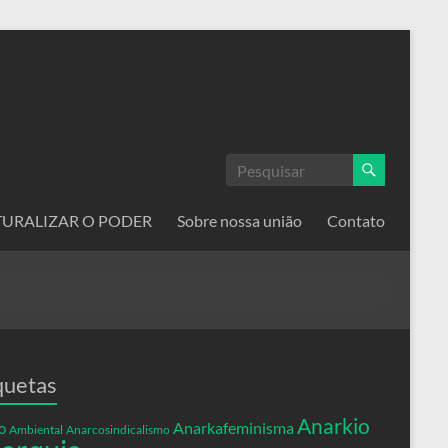
ATURALIZAR O PODER
Sobre nossa união
Contato
quetas
Anarkio
Anarkafeminisma
o
Ambiental
Anarcosindicalismo