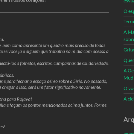
esva
O es
Terr
A Ma
va.
sobr
DP, bem como apresente um quadro mais preciso de todas
Grita
nte se você já é alguém que trabalha na mídia com acesso a
Quem
nectá-los a folhetos, escritos, campanhas de solidariedade,
A Ge
úblicos.
Mud
e para fechar o espaço aéreo sobre a Síria. No passado,
chegar a isso, será um fator significativo novamente.
O vo
A ci
enha para Rojava!
lia e façam os pontos mencionados acima juntos. Forme
Arq
es!
agos