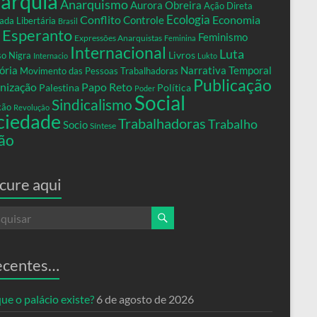
arquia
Anarquismo
Aurora Obreira
Ação Direta
Conflito
Ecologia
Controle
Economia
ada Libertária
Brasil
Esperanto
Feminismo
Expressões Anarquistas
Feminina
Internacional
Luta
Livros
so Nigra
Internacio
Lukto
ria
Narrativa Temporal
Movimento das Pessoas Trabalhadoras
Publicação
nização
Papo Reto
Palestina
Política
Poder
Social
Sindicalismo
xão
Revolução
ciedade
Trabalhadoras
Trabalho
Socio
Síntese
ão
cure aqui
ecentes…
ue o palácio existe?
6 de agosto de 2026