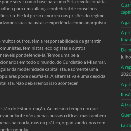
 pode servir como base para uma Síria revolucionária.
Quand
alhou para uma aliança confederal de conselhos
capi
 síria. Ele foi preso e morreu nas prisões do regime
A ga
rizamos suas palavras e experiência como anarquista
A pri
fina
 e muitos outros, têm a responsabilidade de garantir
munistas, feministas, ecologistas e outros
Da in
nsáveis ​​por defendê-la. Temos uma bela
julh
cionários em todo o mundo, do Curdistão a Mianmar,
A re
ngular da modernidade capitalista, e somente uma
202
ulares pode desafiá-la. A alternativa é uma descida
talista. Não deixaremos isso acontecer.
A pro
Ilusã
A tr
uestão do Estado-nação. Ao mesmo tempo em que
Guerr
levar adiante não apenas nossas críticas, mas também
penas na teoria, mas na prática, organizando-nos com
La st
 poder popular.