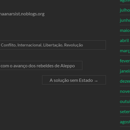
julh
naanarsist.noblogs.org
junh
maio
abril
,
Conflito
,
Internacional
,
Libertação
,
Revolução
març
feve
u com o avanço dos rebeldes de Aleppo
jane
A solução sem Estado
→
deze
nove
outu
sete
agos