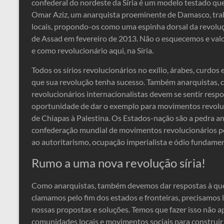
confederal do nordeste da Síria é um modelo testado que
Omar Aziz, um anarquista proeminente de Damasco, trab
locais, propondo-os como uma espinha dorsal da revolução
de Assad em fevereiro de 2013. Não o esquecemos e valo
e como revolucionário aqui, na Síria.
Todos os sírios revolucionários no exílio, árabes, curdos
que sua revolução tenha sucesso. Também anarquistas, co
revolucionários internacionalistas devem se sentir respo
oportunidade de dar o exemplo para movimentos revolu
de Chiapas à Palestina. Os Estados-nação são a pedra a
confederação mundial de movimentos revolucionários pop
ao autoritarismo, ocupação imperialista e ódio fundamen
Rumo a uma nova revolução síria!
Como anarquistas, também devemos dar respostas à q
clamamos pelo fim dos estados e fronteiras, precisamos 
nossas propostas e soluções. Temos que fazer isso não a
comunidades locais e movimentos sociais para construir