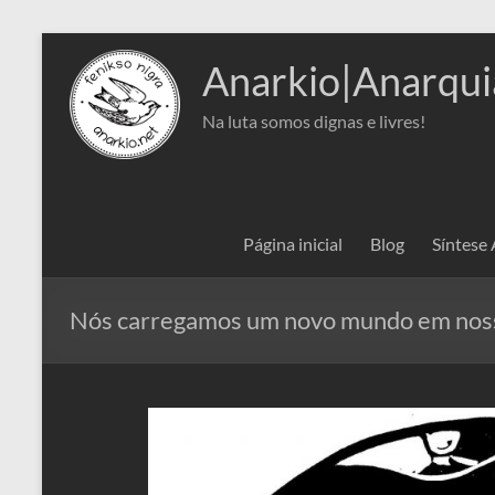
Pular
para
Anarkio|Anarqui
o
conteúdo
Na luta somos dignas e livres!
Página inicial
Blog
Síntese
Nós carregamos um novo mundo em noss