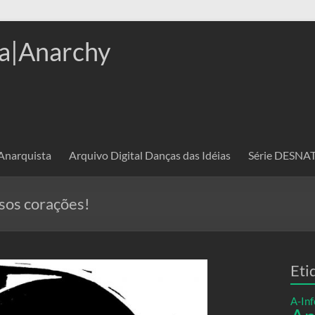
a|Anarchy
 Anarquista
Arquivo Digital Danças das Idéias
Série DESN
os corações!
Eti
A-Inf