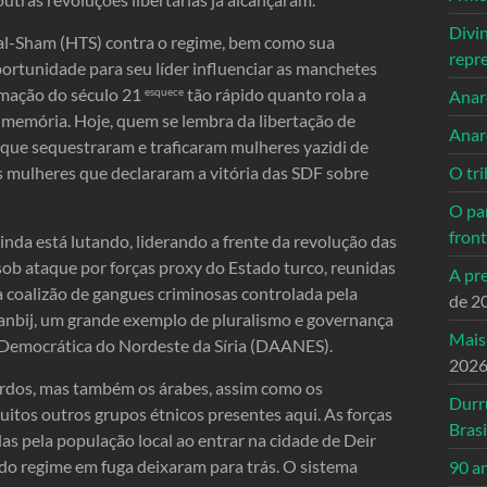
Divi
 al-Sham (HTS) contra o regime, bem como sua
repr
portunidade para seu líder influenciar as manchetes
rmação do século 21
tão rápido quanto rola a
esquece
Anarc
a memória. Hoje, quem se lembra da libertação de
Anar
s que sequestraram e traficaram mulheres yazidi de
s mulheres que declararam a vitória das SDF sobre
O tri
O pa
front
nda está lutando, liderando a frente da revolução das
ob ataque por forças proxy do Estado turco, reunidas
A pre
a coalizão de gangues criminosas controlada pela
de 2
Manbij, um grande exemplo de pluralismo e governança
Mais
 Democrática do Nordeste da Síria (DAANES).
202
urdos, mas também os árabes, assim como os
Durr
muitos outros grupos étnicos presentes aqui. As forças
Brasi
as pela população local ao entrar na cidade de Deir
do regime em fuga deixaram para trás. O sistema
90 a