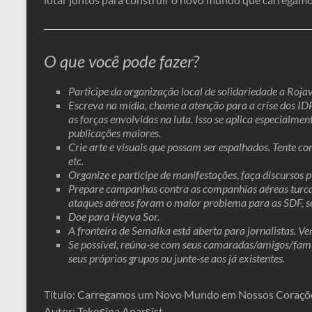
O que você pode fazer?
Participe da organização local de solidariedade a Roja
Escreva na mídia, chame a atenção para a crise dos I
as forças envolvidas na luta. Isso se aplica especialme
publicações maiores.
Crie arte e visuais que possam ser espalhados. Tente co
etc.
Organize e participe de manifestações, faça discursos p
Prepare campanhas contra as companhias aéreas turcas 
ataques aéreos foram o maior problema para as SDF, se 
Doe para Heyva Sor.
A fronteira de Semalka está aberta para jornalistas. V
Se possível, reúna-se com seus camaradas/amigos/famí
seus próprios grupos ou junte-se aos já existentes.
Título: Carregamos um Novo Mundo em Nossos Coraçõ
Autor: Tekoşîna Anarşîst