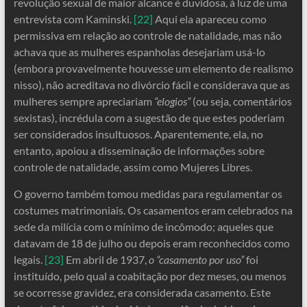
revolução sexual de maior alcance é duvidosa, à luz de uma
entrevista com Kaminski.
[22]
Aqui ela apareceu como
permissiva em relação ao controle de natalidade, mas não
achava que as mulheres espanholas desejariam usá-lo
(embora provavelmente houvesse um elemento de realismo
nisso), não acreditava no divórcio fácil e considerava que as
mulheres sempre apreciariam
“elogios”
(ou seja, comentários
sexistas), incrédula com a sugestão de que estes poderiam
ser considerados insultuosos. Aparentemente, ela, no
entanto, apoiou a disseminação de informações sobre
controle de natalidade, assim como Mujeres Libres.
O governo também tomou medidas para regulamentar os
costumes matrimoniais. Os casamentos eram celebrados na
sede da milícia com o mínimo de incômodo; aqueles que
datavam de 18 de julho ou depois eram reconhecidos como
legais.
[23]
Em abril de 1937,
o “casamento por uso”
foi
instituído, pelo qual a coabitação por dez meses, ou menos
se ocorresse gravidez, era considerada casamento. Este