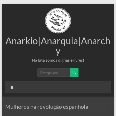
Pular
para
o
conteúdo
Anarkio|Anarquia|Anarch
y
Na luta somos dignas e livres!
Menu
Mulheres na revolução espanhola