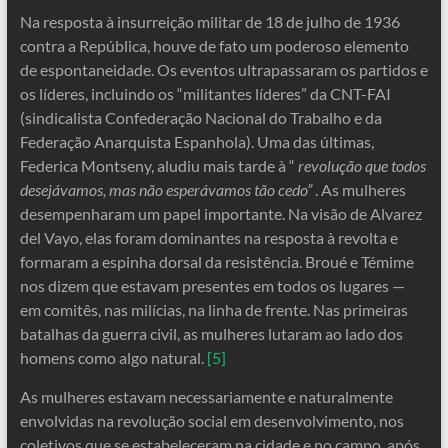
Na resposta à insurreição militar de 18 de julho de 1936
contra a República, houve de fato um poderoso elemento
de espontaneidade. Os eventos ultrapassaram os partidos e
os líderes, incluindo os “militantes líderes” da CNT-FAI
(sindicalista Confederação Nacional do Trabalho e da
Federação Anarquista Espanhola). Uma das últimas,
Federica Montseny, aludiu mais tarde à “
revolução que todos
desejávamos, mas não esperávamos tão cedo”
. As mulheres
desempenharam um papel importante. Na visão de Alvarez
del Vayo, elas foram dominantes na resposta à revolta e
formaram a espinha dorsal da resistência. Broué e Témime
nos dizem que estavam presentes em todos os lugares —
em comitês, nas milícias, na linha de frente. Nas primeiras
batalhas da guerra civil, as mulheres lutaram ao lado dos
homens como algo natural.
[5]
As mulheres estavam necessariamente e naturalmente
envolvidas na revolução social em desenvolvimento, nos
coletivos que se estabeleceram na cidade e no campo, após