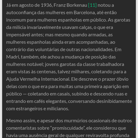
Já em agosto de 1936, Franz Borkenau
[11]
notou a
autoconfiança das mulheres em Barcelona, ​​até então
incomum para mulheres espanholas em público. As garotas
da milícia invariavelmente usavam calças, o que era
impensável antes; mas mesmo quando armadas, as
mulheres espanholas ainda eram acompanhadas, ao
contrário das voluntárias de outras nacionalidades. Em
Madri, também, ele achou a mudança de posição das
mulheres notável; jovens garotas da classe trabalhadora
eram vistas às centenas, talvez milhares, coletando para a
Ajuda Vermelha Internacional. Ele descreve o prazer óbvio
delas com o que era para muitas uma primeira aparição em
público — coletando em casais, subindo e descendo ruas e
entrando em cafés elegantes, conversando desinibidamente
com estrangeiros e milicianos.
Mesmo assim, e apesar dos murmúrios ocasionais de outros
comentaristas sobre “promiscuidade”, ele considerou que
havia uma ausência geral de qualquer reviravolta profunda