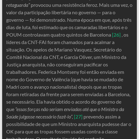
retaguarda”
provocou uma resistência feroz. Mais uma vez, o
valor da participação libertária no governo — para o
governo — foi demonstrado. Numa época em que, após três
dias de luta, foi estimado que os camaradas libertários e o
POUM controlavam quatro quintos de Barcelona
[26]
, os
líderes da CNT-FAI foram chamados para acalmar a
situação. Os apelos de Mariano Vasquez, Secretário do
Comitê Nacional da CNT, e Garcia Oliver, um Ministro da
Justiça anarquista, não conseguiram pacificar os
trabalhadores. Federica Montseny foi então enviada em
nome do Governo de Valência (que havia se mudado de
Madri com o avanço nacionalista) depois que as tropas
foram retiradas da frente para serem enviadas a Barcelona, ​​
se necessário. Ela havia obtido o acordo do governo de
que
“essas forças não seriam enviadas até que o Ministro da
Saúde julgasse necessário fazê-lo”,
[27]
prevendo assim a
possibilidade de que um Ministro anarquista pudesse dar o
OK para que as tropas fossem usadas contra a classe
trabalhadora. O resultado líquido foi confusão,