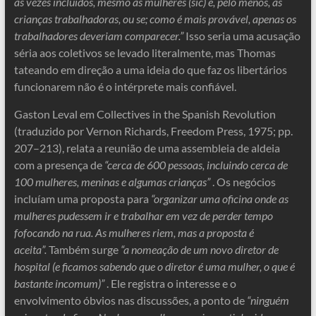
às vezes incluídos, mesmo as mulheres (sic) e, pelo menos, as
crianças trabalhadoras, ou se; como é mais provável, apenas os
trabalhadores deveriam comparecer.”
Isso seria uma acusação
séria aos coletivos se levado literalmente, mas Thomas
tateando em direção a uma ideia do que faz os libertários
funcionarem não é o intérprete mais confiável.
Gaston Leval em Collectives in the Spanish Revolution
(traduzido por Vernon Richards, Freedom Press, 1975; pp.
207–213), relata a reunião de uma assembleia de aldeia
com a presença de
“cerca de 600 pessoas, incluindo cerca de
100 mulheres, meninas e algumas crianças”
. Os negócios
incluíam uma proposta para
“organizar uma oficina onde as
mulheres pudessem ir e trabalhar em vez de perder tempo
fofocando na rua. As mulheres riem, mas a proposta é
aceita”.
Também surge
“a nomeação de um novo diretor de
hospital (e ficamos sabendo que o diretor é uma mulher, o que é
bastante incomum)”
. Ele registra o interesse e o
envolvimento óbvios nas discussões, a ponto de
“ninguém