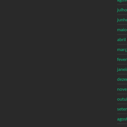
julh
junh
maio
abril
març
feve
jane
deze
nove
outu
sete
agos