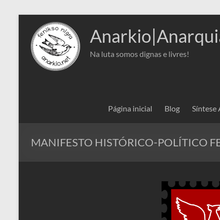
Pular
para
Anarkio|Anarqui
o
conteúdo
Na luta somos dignas e livres!
Página inicial
Blog
Síntese
MANIFESTO HISTÓRICO-POLÍTICO F