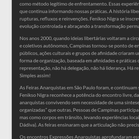
como método legítimo de enfrentamento. Essas experiên
que continua informando nossas práticas. A história libe
rupturas, refluxos e reinvenções. Fenikso Nigra se inscr
evolução controlada e abraçando a transformação perm
Nos anos 2000, quando ideias libertárias voltaram a cir
e coletivos autônomos, Campinas tornou-se ponto de enc
públicos, ações culturais e grupos de afinidade criaram
forma de organização, baseada em afinidades e práticas c
representação, não há delegação, não há liderança. Há r
Simples assim!
As Feiras Anarquistas em São Paulo foram, e continuam s
Fenikso Nigra reconhece a potência do encontro livre, da
anarquistas convivendo sem necessidade de uma síntes
organizadas” que outras. Pessoas de Campinas participa
mas como corpos em trânsito, levando experiências loca
Dádiva). As feiras ensinaram que a articulação não precis
Os encontros Expressões Anarquistas aprofundaram es