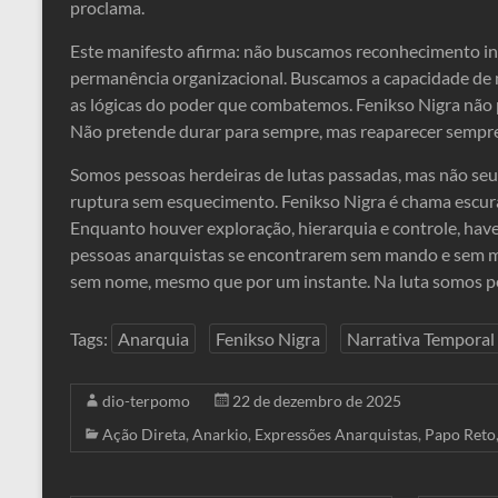
proclama.
Este manifesto afirma: não buscamos reconhecimento ins
permanência organizacional. Buscamos a capacidade de n
as lógicas do poder que combatemos. Fenikso Nigra não 
Não pretende durar para sempre, mas reaparecer sempre
Somos pessoas herdeiras de lutas passadas, mas não se
ruptura sem esquecimento. Fenikso Nigra é chama escura:
Enquanto houver exploração, hierarquia e controle, hav
pessoas anarquistas se encontrarem sem mando e sem m
sem nome, mesmo que por um instante. Na luta somos pes
Tags:
Anarquia
Fenikso Nigra
Narrativa Temporal
dio-terpomo
22 de dezembro de 2025
Ação Direta
,
Anarkio
,
Expressões Anarquistas
,
Papo Reto