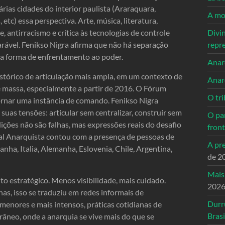
várias cidades do interior paulista (Araraquara,
A mo
etc) essa perspectiva. Arte, música, literatura,
, antirracismo e crítica às tecnologias de controle
Divi
arável. Fenikso Nigra afirma que não há separação
repr
ma forma de enfrentamento ao poder.
Anarc
órico de articulação mais ampla, em um contexto de
Anar
de massa, especialmente a partir de 2016. O Fórum
O tri
ornar uma instância de comando. Fenikso Nigra
uas tensões: articular sem centralizar, construir sem
O pa
dições não são falhas, mas expressões reais do desafio
front
al Anarquista contou com a presença de pessoas de
A pre
nha, Italia, Alemanha, Eslovenia, Chile, Argentina,
de 2
Mais
to estratégico. Menos visibilidade, mais cuidado.
202
s, isso se traduziu em redes informais de
Durr
menores e mais intensos, práticas cotidianas de
Brasi
rrâneo, onde a anarquia se vive mais do que se