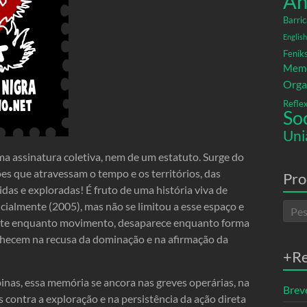
An
Barric
English
Fenik
Memó
Orga
Refle
So
Uni
a assinatura coletiva, nem de um estatuto. Surge do
es que atravessam o tempo e os territórios, das
Pro
idas e exploradas! É fruto de uma história viva de
ialmente (2005), mas não se limitou a esse espaço e
existe enquanto movimento, desaparece enquanto forma
nhecem na recusa da dominação e na afirmação da
+R
as, essa memória se ancora nas greves operárias, na
Breve
s contra a exploração e na persistência da ação direta