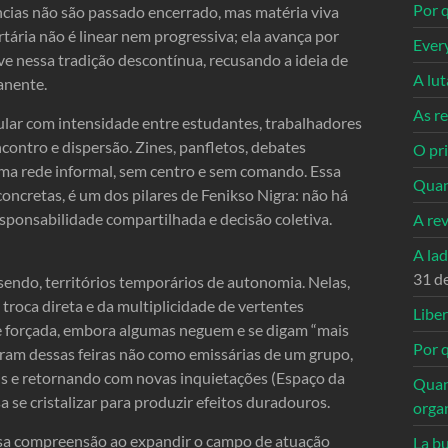
Por q
cias não são passado encerrado, mas matéria viva
rtária não é linear nem progressiva; ela avança por
Ever
eve nessa tradição descontínua, recusando a ideia de
A lu
anente.
As re
cular com intensidade entre estudantes, trabalhadores
ontro e dispersão. Zines, panfletos, debates
O pri
 uma rede informal, sem centro e sem comando. Essa
Quan
oncretas, é um dos pilares de Fenikso Nigra: não há
esponsabilidade compartilhada e decisão coletiva.
A re
A la
31 d
endo, territórios temporários de autonomia. Nelas,
 troca direta e da multiplicidade de vertentes
Libe
e forçada, embora algumas neguem e se digam “mais
Por q
ram dessas feiras não como emissárias de um grupo,
is e retornando com novas inquietações (Espaço da
Quan
a se cristalizar para produzir efeitos duradouros.
orga
sa compreensão ao expandir o campo de atuação
La bu