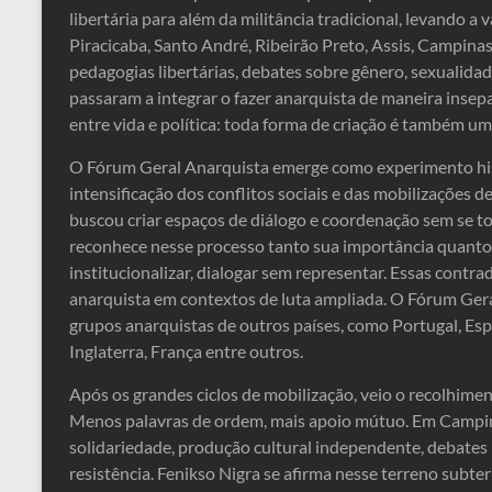
libertária para além da militância tradicional, levando a 
Piracicaba, Santo André, Ribeirão Preto, Assis, Campinas, 
pedagogias libertárias, debates sobre gênero, sexualidade
passaram a integrar o fazer anarquista de maneira insep
entre vida e política: toda forma de criação é também u
O Fórum Geral Anarquista emerge como experimento hist
intensificação dos conflitos sociais e das mobilizações 
buscou criar espaços de diálogo e coordenação sem se t
reconhece nesse processo tanto sua importância quanto s
institucionalizar, dialogar sem representar. Essas contra
anarquista em contextos de luta ampliada. O Fórum Ger
grupos anarquistas de outros países, como Portugal, Espa
Inglaterra, França entre outros.
Após os grandes ciclos de mobilização, veio o recolhimen
Menos palavras de ordem, mais apoio mútuo. Em Campina
solidariedade, produção cultural independente, debates 
resistência. Fenikso Nigra se afirma nesse terreno subte