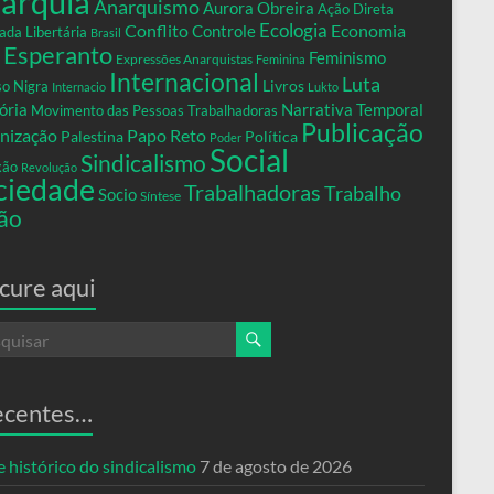
arquia
Anarquismo
Aurora Obreira
Ação Direta
Conflito
Ecologia
Controle
Economia
ada Libertária
Brasil
Esperanto
Feminismo
Expressões Anarquistas
Feminina
Internacional
Luta
Livros
so Nigra
Internacio
Lukto
ria
Narrativa Temporal
Movimento das Pessoas Trabalhadoras
Publicação
nização
Papo Reto
Palestina
Política
Poder
Social
Sindicalismo
xão
Revolução
ciedade
Trabalhadoras
Trabalho
Socio
Síntese
ão
cure aqui
ecentes…
 histórico do sindicalismo
7 de agosto de 2026