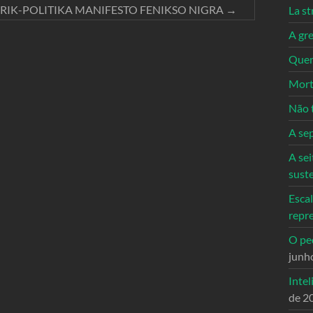
RIK-POLITIKA MANIFESTO FENIKSO NIGRA
→
La st
A gre
Quem
Mort
Não 
A se
A sei
sust
Escal
repr
O ped
junh
Intel
de 2