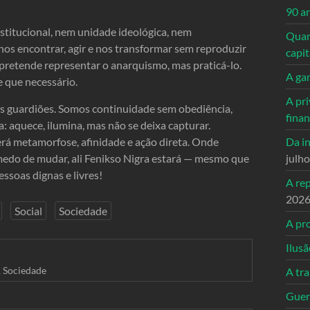
90 a
titucional, nem unidade ideológica, nem
Quand
os encontrar, agir e nos transformar sem reproduzir
capi
pretende representar o anarquismo, mas praticá-lo.
A ga
 que necessário.
A pri
us guardiões. Somos continuidade sem obediência,
fina
 aquece, ilumina, mas não se deixa capturar.
erá metamorfose, afinidade e ação direta. Onde
Da in
edo de mudar, ali Fenikso Nigra estará — mesmo que
julh
soas dignas e livres!
A re
202
Social
Sociedade
A pro
Ilusã
,
Sociedade
A tr
Guerr