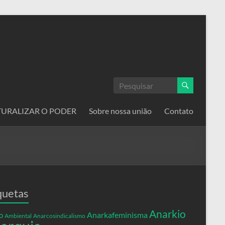
ATURALIZAR O PODER
Sobre nossa união
Contato
quetas
Anarkio
Anarkafeminisma
o
Ambiental
Anarcosindicalismo