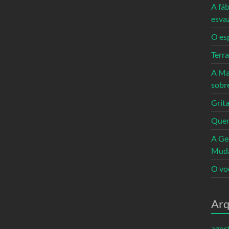
A fáb
esva
O es
Terr
A Ma
sobr
Grita
Quem
A Ge
Mud
O vo
Arq
agos