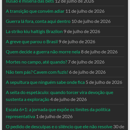
Ilusão e miséria das bets
12 de julho de 2026
A transição que convém adiar
11 de julho de 2026
Guerra lá fora, conta aqui dentro
10 de julho de 2026
La striko kiu haltigis Brazilon
9 de julho de 2026
A greve que parou o Brasil
9 de julho de 2026
Quem decide a guerra não morre nela
8 de julho de 2026
Mortes no campo, até quando?
7 de julho de 2026
Não tem pás? Cavem com fuzis!
6 de julho de 2026
A sepultura que ninguém sabe onde fica
5 de julho de 2026
A seita do espetáculo: quando torcer vira devoção que
sustenta a exploração
4 de julho de 2026
Escala 6×1: a jornada que expõe os limites da política
representativa
1 de julho de 2026
O pedido de desculpas e o silêncio que ele não resolve
30 de