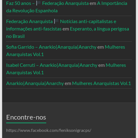
Faz 50 anos –
Federação Anarquista
em
A Importância
da Revolução Espanhola
Federação Anarquista
Notícias anti-capitalistas e
informações anti-fascistas
em
Esperanto, a língua perigosa
no Brasil
Sofia Garrido – Anarkio|Anarquia|Anarchy
em
Mulheres
Anarquistas Vol.1
Isabel Cerruti – Anarkio|Anarquia|Anarchy
em
Mulheres
Anarquistas Vol.1
Anarkio|Anarquia|Anarchy
em
Mulheres Anarquistas Vol.1
Encontre-nos
https://www.facebook.com/feniksonigracps/