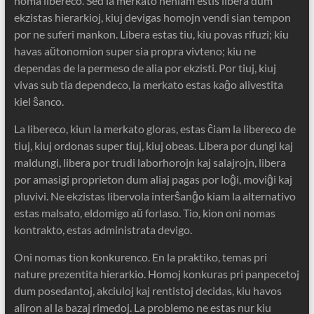
homa libereco. Sed la merkato neniam estis libera dum
ekzistas hierarkioj, kiuj devigas homojn vendi sian tempon
por ne suferi mankon. Libera estas tiu, kiu povas rifuzi; kiu
havas aŭtonomion super sia propra vivteno; kiu ne
dependas de la permeso de alia por ekzisti. Por tiuj, kiuj
vivas sub tia dependeco, la merkato estas kaĝo alivestita
kiel ŝanco.
La libereco, kiun la merkato gloras, estas ĉiam la libereco de
tiuj, kiuj ordonas super tiuj, kiuj obeas. Libera por dungi kaj
maldungi, libera por trudi laborhorojn kaj salajrojn, libera
por amasigi proprieton dum aliaj pagas por loĝi, moviĝi kaj
pluvivi. Ne ekzistas libervola interŝanĝo kiam la alternativo
estas malsato, eldomigo aŭ forlaso. Tio, kion oni nomas
kontrakto, estas administrata devigo.
Oni nomas tion konkurenco. En la praktiko, temas pri
nature prezentita hierarkio. Homoj konkuras pri panpecetoj
dum posedantoj, akciuloj kaj rentistoj decidas, kiu havos
aliron al la bazaj rimedoj. La problemo ne estas nur kiu