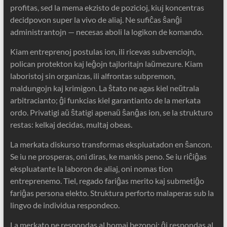
profitas, sed la mema ekzisto de pozicioj, kiuj koncentras
decidpovon super la vivo de aliaj. Ne sufiĉas ŝanĝi
administrantojn — necesas aboli la logikon de komando.
Kiam entreprenoj postulas ion, ili ricevas subvenciojn,
polican protekton kaj leĝojn tajloritajn laŭmezure. Kiam
laboristoj sin organizas, ili alfrontas subpremon,
maldungojn kaj krimigon. La ŝtato ne agas kiel neŭtrala
arbitracianto; ĝi funkcias kiel garantianto de la merkata
ordo. Privatigi aŭ ŝtatigi apenaŭ ŝanĝas ion, se la strukturo
restas: kelkaj decidas, multaj obeas.
La merkata diskurso transformas ekspluatadon en ŝancon.
Se iu ne prosperas, oni diras, ke mankis peno. Se iu riĉiĝas
ekspluatante la laboron de aliaj, oni nomas tion
entreprenemo. Tiel, regado fariĝas merito kaj submetiĝo
fariĝas persona elekto. Struktura perforto malaperas sub la
lingvo de individua respondeco.
La merkato ne respondas al homaj bezonoj; ĝi respondas al