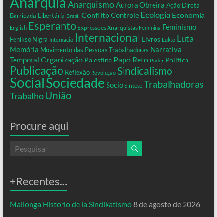
Anarquia
Anarquismo
Aurora Obreira
Ação Direta
Conflito
Ecologia
Controle
Economia
Barricada Libertária
Brasil
Esperanto
Feminismo
Expressões Anarquistas
English
Feminina
Internacional
Luta
Livros
Fenikso Nigra
Internacio
Lukto
Memória
Narrativa
Movimento das Pessoas Trabalhadoras
Organização
Temporal
Papo Reto
Palestina
Política
Poder
Publicação
Sindicalismo
Reflexão
Revolução
Social
Sociedade
Trabalhadoras
Socio
Síntese
União
Trabalho
Procure aqui
+Recentes…
Mallonga Historio de la Sindikatismo
8 de agosto de 2026