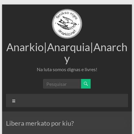
Pular
para
o
conteúdo
Anarkio|Anarquia|Anarch
y
Na luta somos dignas e livres!
Menu
Libera merkato por kiu?