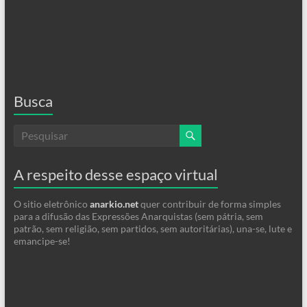
Busca
A respeito desse espaço virtual
O sitio eletrônico
anarkio.net
quer contribuir de forma simples
para a difusão das Expressões Anarquistas (sem pátria, sem
patrão, sem religião, sem partidos, sem autoritárias), una-se, lute e
emancipe-se!