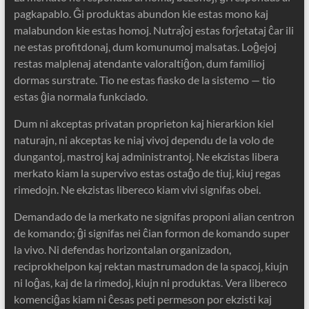
pagkapablo. Ĝi produktas abundon kie estas mono kaj
malabundon kie estas homoj. Nutraĵoj estas forĵetataj ĉar ili
ne estas profitdonaj, dum komunumoj malsatas. Loĝejoj
restas malplenaj atendante valoraltiĝon, dum familioj
dormas surstrate. Tio ne estas fiasko de la sistemo — tio
estas ĝia normala funkciado.
Dum ni akceptas privatan proprieton kaj hierarkion kiel
naturajn, ni akceptas ke niaj vivoj dependu de la volo de
dungantoj, mastroj kaj administrantoj. Ne ekzistas libera
merkato kiam la supervivo estas ostaĝo de tiuj, kiuj regas
rimedojn. Ne ekzistas libereco kiam vivi signifas obei.
Demandado de la merkato ne signifas proponi alian centron
de komando; ĝi signifas nei ĉian formon de komando super
la vivo. Ni defendas horizontalan organizadon,
reciprokhelpon kaj rektan mastrumadon de la spacoj, kiujn
ni loĝas, kaj de la rimedoj, kiujn ni produktas. Vera libereco
komenciĝas kiam ni ĉesas peti permeson por ekzisti kaj