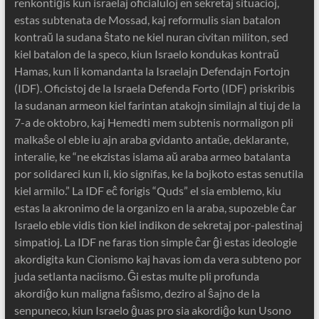
renkontiĝis kun israelaj oficialuloj en sekretaj situacioj,
estas subtenata de Mossad, kaj reformulis sian batalon
kontraŭ la sudana ŝtato ne kiel nuran civitan militon, sed
kiel batalon de la speco, kiun Israelo kondukas kontraŭ
Hamas, kun li komandanta la Israelajn Defendajn Fortojn
(IDF). Oficistoj de la Israela Defenda Forto (IDF) priskribis
la sudanan armeon kiel farintan atakojn similajn al tiuj de la
7-a de oktobro, kaj Hemedti mem subtenis normaligon pli
malkaŝe ol eble iu ajn araba gvidanto antaŭe, deklarante,
interalie, ke “ne ekzistas islama aŭ araba armeo batalanta
por solidareci kun li, kio signifas, ke la bojkoto estas senutila
kiel armilo.” La IDF eĉ forigis “Quds” el sia emblemo, kiu
estas la akronimo de la organizo en la araba, supozeble ĉar
Israelo eble vidis tion kiel indikon de sekretaj por-palestinaj
simpatioj. La IDF ne faras tion simple ĉar ĝi estas ideologie
akordigita kun Cionismo kaj havas iom da vera subteno por
juda setlanta naciismo. Ĝi estas multe pli profunda
akordiĝo kun maligna faŝismo, deziro al ŝajno de la
senpuneco, kiun Israelo ĝuas pro sia akordiĝo kun Usono