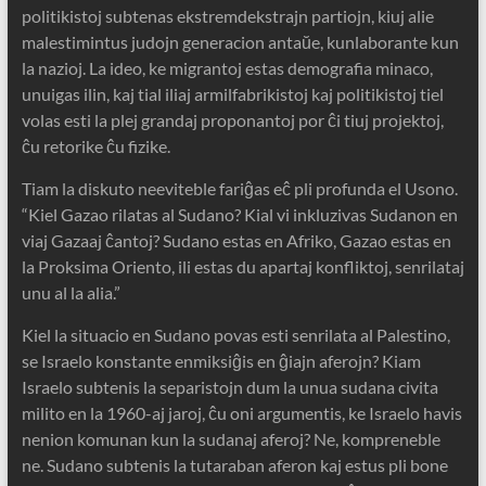
politikistoj subtenas ekstremdekstrajn partiojn, kiuj alie
malestimintus judojn generacion antaŭe, kunlaborante kun
la nazioj. La ideo, ke migrantoj estas demografia minaco,
unuigas ilin, kaj tial iliaj armilfabrikistoj kaj politikistoj tiel
volas esti la plej grandaj proponantoj por ĉi tiuj projektoj,
ĉu retorike ĉu fizike.
Tiam la diskuto neeviteble fariĝas eĉ pli profunda el Usono.
“Kiel Gazao rilatas al Sudano? Kial vi inkluzivas Sudanon en
viaj Gazaaj ĉantoj? Sudano estas en Afriko, Gazao estas en
la Proksima Oriento, ili estas du apartaj konfliktoj, senrilataj
unu al la alia.”
Kiel la situacio en Sudano povas esti senrilata al Palestino,
se Israelo konstante enmiksiĝis en ĝiajn aferojn? Kiam
Israelo subtenis la separistojn dum la unua sudana civita
milito en la 1960-aj jaroj, ĉu oni argumentis, ke Israelo havis
nenion komunan kun la sudanaj aferoj? Ne, kompreneble
ne. Sudano subtenis la tutaraban aferon kaj estus pli bone