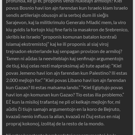
profunda, ke ĝi eĉ proponis vendi nukleajn armilojn? Kiel
povus Bosnio havi ion ajn farendan kun Israelo kiam Israelo
sendis artileriajn obusojn al la serboj dum ili sieĝis
Sarajevon, kaj la militkrimulo Generalo Mladić mem, la viro
kiu gvidis la fortojn kiuj fine faris la masakron de Srebrenico,
skribis ke Israelo “proponis komunan batalon kontraŭ
islamaj ekstremistoj” kaj ke ili proponis al siaj viroj
trejnadon eksterlande kaj senpagan provizon de armiloj?
Tamen ni aŭdas la neeviteblajn kaj senfinajn argumentojn
de tiuj, kiuj celas resti malproksimaj aŭ tute apatiaj: “Kiel
povas Jemeno havi ion ajn farendan kun Palestino? Ili estas
2.000 mejlojn for.” “Kiel povas Libano havi ion ajn farendan
kun Gazao? Ili estas malsama lando.” “Kiel Egiptujo povas
havi ion ajn komunan kun Gazao? Tio estas ilia problemo.”
Eĉ kun la misiloj trafantaj ne pli ol kelkajn mejlojn for, mi
aŭdis ĉi tiujn samajn argumentojn en la koro de Bejruto,
kvazaŭ nenio influus la alian, kvazaŭ ni ĉiuj estus en niaj
propraj kokonoj, izolitaj de la resto de la mondo.