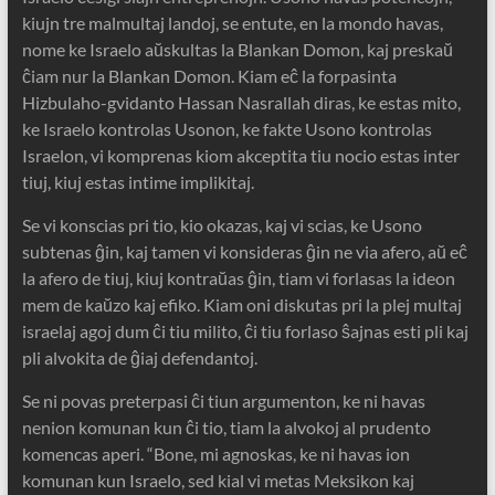
kiujn tre malmultaj landoj, se entute, en la mondo havas,
nome ke Israelo aŭskultas la Blankan Domon, kaj preskaŭ
ĉiam nur la Blankan Domon. Kiam eĉ la forpasinta
Hizbulaho-gvidanto Hassan Nasrallah diras, ke estas mito,
ke Israelo kontrolas Usonon, ke fakte Usono kontrolas
Israelon, vi komprenas kiom akceptita tiu nocio estas inter
tiuj, kiuj estas intime implikitaj.
Se vi konscias pri tio, kio okazas, kaj vi scias, ke Usono
subtenas ĝin, kaj tamen vi konsideras ĝin ne via afero, aŭ eĉ
la afero de tiuj, kiuj kontraŭas ĝin, tiam vi forlasas la ideon
mem de kaŭzo kaj efiko. Kiam oni diskutas pri la plej multaj
israelaj agoj dum ĉi tiu milito, ĉi tiu forlaso ŝajnas esti pli kaj
pli alvokita de ĝiaj defendantoj.
Se ni povas preterpasi ĉi tiun argumenton, ke ni havas
nenion komunan kun ĉi tio, tiam la alvokoj al prudento
komencas aperi. “Bone, mi agnoskas, ke ni havas ion
komunan kun Israelo, sed kial vi metas Meksikon kaj