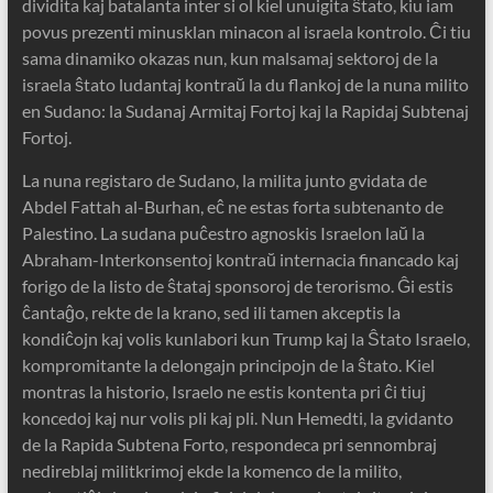
dividita kaj batalanta inter si ol kiel unuigita ŝtato, kiu iam
povus prezenti minusklan minacon al israela kontrolo. Ĉi tiu
sama dinamiko okazas nun, kun malsamaj sektoroj de la
israela ŝtato ludantaj kontraŭ la du flankoj de la nuna milito
en Sudano: la Sudanaj Armitaj Fortoj kaj la Rapidaj Subtenaj
Fortoj.
La nuna registaro de Sudano, la milita junto gvidata de
Abdel Fattah al-Burhan, eĉ ne estas forta subtenanto de
Palestino. La sudana puĉestro agnoskis Israelon laŭ la
Abraham-Interkonsentoj kontraŭ internacia financado kaj
forigo de la listo de ŝtataj sponsoroj de terorismo. Ĝi estis
ĉantaĝo, rekte de la krano, sed ili tamen akceptis la
kondiĉojn kaj volis kunlabori kun Trump kaj la Ŝtato Israelo,
kompromitante la delongajn principojn de la ŝtato. Kiel
montras la historio, Israelo ne estis kontenta pri ĉi tiuj
koncedoj kaj nur volis pli kaj pli. Nun Hemedti, la gvidanto
de la Rapida Subtena Forto, respondeca pri sennombraj
nedireblaj militkrimoj ekde la komenco de la milito,