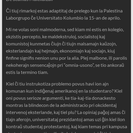
Ĉi tiuj rimarkoj estas adaptitaj de prelego kun la Palestina
Laborgrupo ĉe Universitato Kolumbio la 15-an de aprilo.
Mi ne volas soni malmoderna, sed kiam mi estis en kolegio,
ekzistis percepto, ke maldekstruloj, socialistoj kaj
komunistoj kunmetas ĉiujn ĉi tiujn malsamajn kaŭzojn,
eksterlandajn kaj hejmajn, ekonomiajn kaj sociajn, kiuj
finfine signifis nenion unu por la alia. Plej malbone, ili parolis
nekoherajn sensencaĵojn pri “omnia-usono”, se tio ankoraŭ
estis la termino tiam.
Kiel ĉi tiu instrukotiza problemo povus havi ion ajn
komunan kun indiĝenaj amerikanoj en la studentaro? Kiel
oni povus serioze argumenti, ke tia-kaj-tia donackesto
montras la blindecon de la administracio pri okcidentaj
intervenoj eksterlande, kaj tiel plu? La opiniaj paĝoj amas ĉi
tiajn aferojn, universitataj prezidantoj amas uzi ĝin kiel ilon
kontraŭ studentaj protestantoj, kaj kiam temas pri kampusa