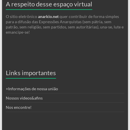
A respeito desse espaço virtual
O sitio eletrônico
anarkio.net
quer contribuir de forma simples
para a difusão das Expressões Anarquistas (sem pátria, sem
patrão, sem religião, sem partidos, sem autoritárias), una-se, lute e
emancipe-se!
Links importantes
+Informações de nossa união
Nossos videos&afins
Nos encontre!