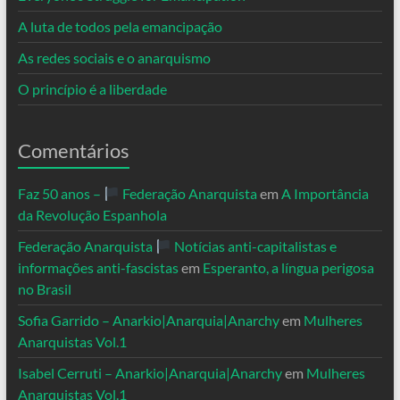
A luta de todos pela emancipação
As redes sociais e o anarquismo
O princípio é a liberdade
Comentários
Faz 50 anos –
Federação Anarquista
em
A Importância
da Revolução Espanhola
Federação Anarquista
Notícias anti-capitalistas e
informações anti-fascistas
em
Esperanto, a língua perigosa
no Brasil
Sofia Garrido – Anarkio|Anarquia|Anarchy
em
Mulheres
Anarquistas Vol.1
Isabel Cerruti – Anarkio|Anarquia|Anarchy
em
Mulheres
Anarquistas Vol.1