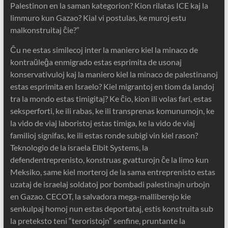
Palestinon en la saman kategorion? Kion rilatas ICE kaj la
limmuro kun Gazao? Kial vi postulas, ke muroj estu
malkonstruitaj ĉie?”
Ĉu ne estas similecoj inter la maniero kiel la minaco de
kontraŭleĝa enmigrado estas esprimita de usonaj
konservativuloj kaj la maniero kiel la minaco de palestinanoj
estas esprimita en Israelo? Kiel migrantoj en tiom da landoj
tra la mondo estas timigitaj? Ke ĉio, kion ili volas fari, estas
seksperforti, ke ili rabas, ke ili transprenas komunumojn, ke
la vido de viaj laboristoj estas timiga, ke la vido de viaj
familioj signifas, ke ili estas ronde subigi vin kiel rason?
Teknologio de la israela Elbit Systems, la
defendentreprenisto, konstruas gvatturojn ĉe la limo kun
Meksiko, same kiel morteroj de la sama entreprenisto estas
uzataj de israelaj soldatoj por bombadi palestinajn urbojn
en Gazao. CECOT, la salvadora mega-malliberejo kie
senkulpaj homoj nun estas deportataj, estis konstruita sub
la preteksto teni “teroristojn” senfine, pruntante la