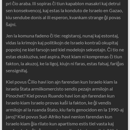
pri ĉio araba. Ili sopiras ĉi tiun kapablon masakri kaj detrui
sen konsekvencoj, kaj estas la konduto de Israelo en Gazao,
kiu sendube donis al ili esperon, kvankam strange ĝi povas
ŝajni.
Jen la komuna fadeno ĉi tie: registaroj, nunaj kaj estontaj,
vidas la krimojn kaj politikojn de Israelo kontraŭ okupitaj
popoloj ne kiel farsojn sed kiel modelojn sekvotajn. Ĉi tio ne
estas ekskluziva, sed aspira. Post kiam ni komprenas ĉi tiun
fakton, la akuzoj, ke la ligoj, kiujn ni faras, estas falsaj, fariĝas
sensignifaj.
Kiel povus Ĉilio havi ion ajn farendan kun Israelo kiam la
israela ŝtata armilkomercisto sendis pezajn armilojn al
Pinochet? Kiel povus Ruando havi ion ajn farendan kun
Israelo kiam Israelo provas kaŝi la fakton, ke ĝi vendis
armilojn al la ruanda ŝtato, kiu faris genocidon en la 1990-aj
jaroj? Kiel povus Sud-Afriko havi nenion farendan kun
Israelo kiam ĝia rilato kun apartismo estis tiel vasta kaj