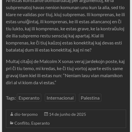
Ni estas konstante bombardataj per argumentoj, ke la
subprematoj havas nenion komunan unu kun la alia, sed tio
klare ne validas por tiuj, kiuj subpremas. Ili komprenas, ke ili
estas unuiĝintaj, ili komprenas, ke ili estas aliancanoj en ĉi
tiu lukto, kaj ili komprenas, ke estas grave, ke la kontraŭuloj
de ilia subpremo restu sensciaj kaj apartaj. Kial ili
komprenas, ke ĉi tiuj kaŭzoj estas konektitaj kaj devas esti
batalataj dum ili estas konektitaj, kaj ni ne?
Multaj citaĵoj de Malcolm X sonas veraj jardekojn poste, kaj
pri ĉi tiu temo, mi kredas, ke ĉi tiuj vortoj aparte estis same
gravaj tiam kiel ili estas nun: “Neniam lasu vian malamikon
diri al vi kiom da vi estas.”
Tags:
Esperanto
Internacional
Palestina
dio-terpomo
14 de junho de 2025
Conflito
,
Esperanto