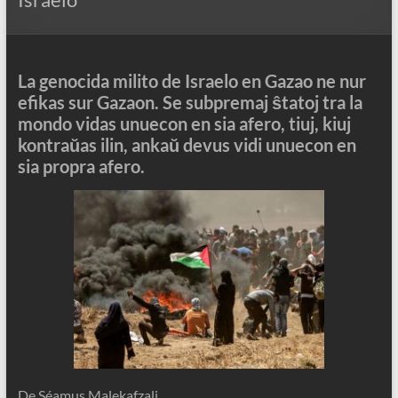
La genocida milito de Israelo en Gazao ne nur
efikas sur Gazaon. Se subpremaj ŝtatoj tra la
mondo vidas unuecon en sia afero, tiuj, kiuj
kontraŭas ilin, ankaŭ devus vidi unuecon en
sia propra afero.
De Séamus Malekafzali