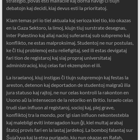
strategio, povas esti malfacile kaj dorna navigi ĉi tiujn
debatojn kaj decidi, kiaj devus esti la prioritatoj.
Kiam temas pri io tiel aktuala kaj serioza kiel tio, kio okazas
en la Gaza Sektoro, la limoj, kiujn tiuj surstrate desegnas,
inter Palestino kaj aliaj nacioj suferantaj sub subpremo kaj
konflikto, ne estas malproksimaj. Studentoj ne nur postulas,
ke ĉi tiuj problemoj estu reliefigitaj, sed ili estas devigataj
fari tion de registaroj kaj siaj propraj universitataj
administracioj, kiuj celas fari ekzemplon el ili.
La israelanoj, kiuj instigas ĉi tiujn subpremojn kaj festas la
areston, detenon kaj deportadon de studentoj malgraŭ ilia
jura statuso kaj rajtoj, ne nur celas kontroli la rakonton en
Usono aŭ la intensecon de la retoriko en Britio. Israelo celas
trudi sian influon al registaroj, socioj kaj, plej grave,
konfliktoj tra la mondo, por igi sian influon nekontestebla
kaj malebligi eviti interagadon kun ĝi, kiel multaj arabaj
ŝtatoj provis fari en la lastaj jardekoj. La bomboj falantaj sur
Ŝuja’iyya kaj la etna purigado, kiu nun okazas en Rafah,