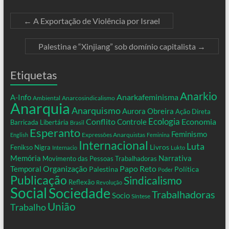
←
A Exportação de Violência por Israel
Palestina e “Xinjiang” sob domínio capitalista
→
Etiquetas
Anarkio
Anarkafeminisma
A-Info
Ambiental
Anarcosindicalismo
Anarquia
Anarquismo
Aurora Obreira
Ação Direta
Conflito
Ecologia
Controle
Economia
Barricada Libertária
Brasil
Esperanto
Feminismo
Expressões Anarquistas
English
Feminina
Internacional
Luta
Livros
Fenikso Nigra
Internacio
Lukto
Memória
Narrativa
Movimento das Pessoas Trabalhadoras
Organização
Temporal
Papo Reto
Palestina
Política
Poder
Publicação
Sindicalismo
Reflexão
Revolução
Social
Sociedade
Trabalhadoras
Socio
Síntese
União
Trabalho