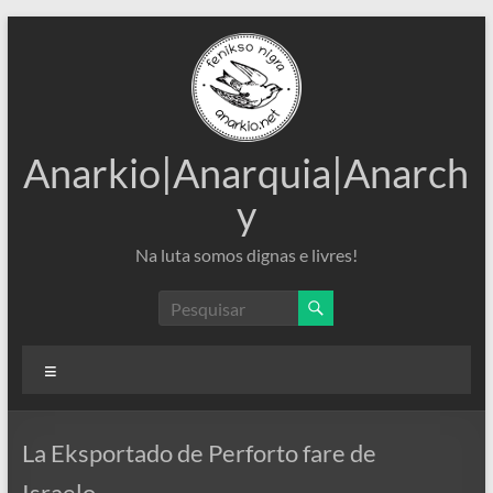
Pular
para
o
conteúdo
Anarkio|Anarquia|Anarch
y
Na luta somos dignas e livres!
Menu
La Eksportado de Perforto fare de
Israelo