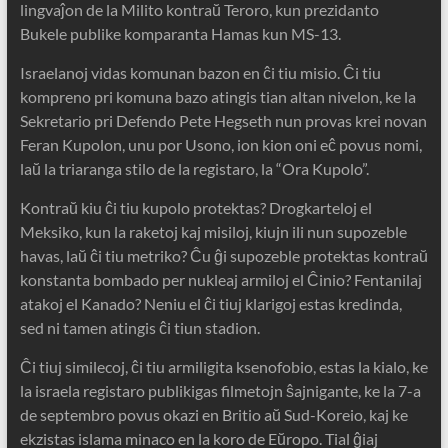
lingvaĵon de la Milito kontraŭ Teroro, kun prezidanto
Bukele publike komparanta Hamas kun MS-13.
Israelanoj vidas komunan bazon en ĉi tiu misio. Ĉi tiu
kompreno pri komuna bazo atingis tian altan nivelon, ke la
Sekretario pri Defendo Pete Hegseth nun provas krei novan
Feran Kupolon, unu por Usono, ion kion oni eĉ povus nomi,
laŭ la triaranga stilo de la registaro, la “Ora Kupolo”.
Kontraŭ kiu ĉi tiu kupolo protektas? Drogkarteloj el
Meksiko, kun la raketoj kaj misiloj, kiujn ili nun supozeble
havas, laŭ ĉi tiu metriko? Ĉu ĝi supozeble protektas kontraŭ
konstanta bombado per nukleaj armiloj el Ĉinio? Fentanilaj
atakoj el Kanado? Neniu el ĉi tiuj klarigoj estas kredinda,
sed ni tamen atingis ĉi tiun stadion.
Ĉi tiuj similecoj, ĉi tiu armiligita ksenofobio, estas la kialo, ke
la israela registaro publikigas filmetojn ŝajnigante, ke la 7-a
de septembro povus okazi en Britio aŭ Sud-Koreio, kaj ke
ekzistas islama minaco en la koro de Eŭropo. Tial ĝiaj