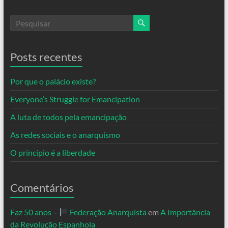
Posts recentes
Por que o palácio existe?
Everyone’s Struggle for Emancipation
A luta de todos pela emancipação
As redes sociais e o anarquismo
O princípio é a liberdade
Comentários
Faz 50 anos –
Federação Anarquista
em
A Importância
da Revolução Espanhola