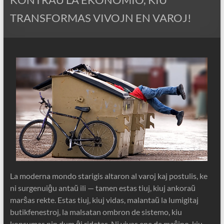
TRANSFORMAS VIVOJN EN VAROJ!
La moderna mondo starigis altaron al varoj kaj postulis, ke
ni surgenuiĝu antaŭ ili — tamen estas tiuj, kiuj ankoraŭ
marŝas rekte. Estas tiuj, kiuj vidas, malantaŭ la lumigitaj
butikfenestroj, la malsatan ombron de sistemo, kiu
konsumas nin dum ĝi ridetas. Ni vivas ene de maŝino, kiu