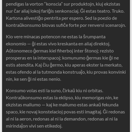
pendigas la vorton “konscia” sur produktojn, kiuj ekzistas
nur ĉar aliaj lokoj fariĝis senkonsciaj. Ĝi estas teatro. Truko.
Kartona alivestiĝo pentrita per espero. Sed la poezio de
kontraŭkonsumo blovas sufiĉe forte por renversi scenarojn.
Kio vere minacas potencon ne estas la ŝrumpanta
ekonomio — ĝi estas vivo kreskanta en aliaj direktoj.
Aŭtonomeco ĝermas kiel fiherboj inter ŝtonoj; rezisto
prosperas en la interspacoj; komunumo ĝermas kie ĝi ne
estis atendita. Kaj ĉiu ĝermo, kiu aperas ekster la merkato,
estas ofendo al la tutmonda konstruaĵo, kiu provas konvinki
nin, ke sen ĝi ni estas nenio.
Konsumo volas esti la suno, ĉirkaŭ kiu ni orbitas.
Kontraŭkonsumo estas la eklipso, kiu memorigas nin, ke
ekzistas mallumo — kaj ke mallumo estas ankaŭ fekunda
spaco, kie novaj konstelacioj povas esti imagitaj. Ĝi redonas
al ni la aeron, redonas al ni la demandon, redonas al ni la
mirindaĵon vivi sen etikedoj.