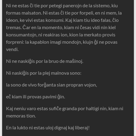
Ni ne estas ĉi tie por petegi panerojn de la sistemo, kiu
formas malsaton. Ni estas ĉi tie por forpeli, en ni mem, la
ideon, ke vivi estas konsumi. Kaj kiam tiu ideo falas, ĉio
tremas. Ĉar en la momento, kiam ni ĉesas vidi nin kiel
konsumantojn, ni reakiras ion, kion la merkato provis
forpreni: la kapablon imagi mondojn, kiujn ĝi ne povas
vendi.
Ni ne naskiĝis por la bruo de maŝinoj.
Ni naskiĝis por la plej malnova sono:
la sono de vivo forĝanta sian propran vojon,
eĉ kiam ili provas pavimi ĝin.
Kaj neniu varo estas sufiĉe granda por haltigi nin, kiam ni
memoras tion.
En la lukto ni estas uloj dignaj kaj liberaj!