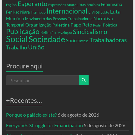
Esperanto
Feminismo
Expressões Anarquistas
English
Feminina
Internacional
Luta
Livros
Fenikso Nigra
Internacio
Lukto
Memória
Narrativa
Movimento das Pessoas Trabalhadoras
Organização
Temporal
Papo Reto
Palestina
Política
Poder
Publicação
Sindicalismo
Reflexão
Revolução
Social
Sociedade
Trabalhadoras
Socio
Síntese
União
Trabalho
Procure aqui
+Recentes…
Por que o palácio existe?
6 de agosto de 2026
Everyone’s Struggle for Emancipation
5 de agosto de 2026