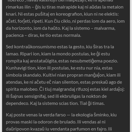
rimarkas ilin – ĝis iu tiras malrapide kaj ni aŭdas la metalon
knari. Ni estas puŝitaj en koreografion, kiun ni ne elektis:
aĉeti, forĵeti, ripeti. Kun ĉiu ciklo, ni perdas iom da aero, iom
da horizonto, iom da haŭto. Kaj la sistemo – malvarma,
pacienca – diras, ke tio estas normala.
Sed kontraŭkonsumismo estas la gesto, kiu ŝiras tra la
lamao. Ripari ion, kiam la mondo postulas, ke ĝi estu
rompita kaj anstataŭigita, estas nesubmetiĝema poezio.
Kunhavigi tion, kion ili postulas, ke estu nur nia, estas
simbola skandalo. Kultivi nian propran manĝaĵon, kiam ili
atendas, ke ni aĉetu eĉ nian silenton, estas preskaŭ ago de
spirita malobeo. Ĉi tiuj malgrandaj rifuzoj estas kiel ardaĵoj:
ili ŝajnas sensignifaj, sed ili ekbruligas la nokton de
dependeco. Kaj la sistemo scias tion. Tial ĝi timas.
Kaj poste venas la verda farso — la ekologia ŝminko, kiu
provas maski la odoron de brulado. Ili vendas al ni
daŭripovon kvazaŭ iu vendanta parfumon en fajro. Ili