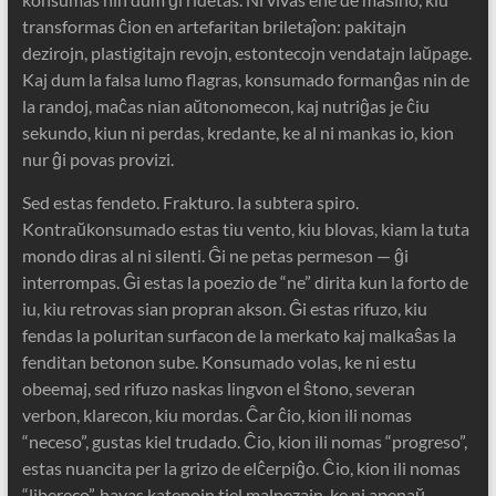
transformas ĉion en artefaritan briletaĵon: pakitajn
dezirojn, plastigitajn revojn, estontecojn vendatajn laŭpage.
Kaj dum la falsa lumo flagras, konsumado formanĝas nin de
la randoj, maĉas nian aŭtonomecon, kaj nutriĝas je ĉiu
sekundo, kiun ni perdas, kredante, ke al ni mankas io, kion
nur ĝi povas provizi.
Sed estas fendeto. Frakturo. Ia subtera spiro.
Kontraŭkonsumado estas tiu vento, kiu blovas, kiam la tuta
mondo diras al ni silenti. Ĝi ne petas permeson — ĝi
interrompas. Ĝi estas la poezio de “ne” dirita kun la forto de
iu, kiu retrovas sian propran akson. Ĝi estas rifuzo, kiu
fendas la poluritan surfacon de la merkato kaj malkaŝas la
fenditan betonon sube. Konsumado volas, ke ni estu
obeemaj, sed rifuzo naskas lingvon el ŝtono, severan
verbon, klarecon, kiu mordas. Ĉar ĉio, kion ili nomas
“neceso”, gustas kiel trudado. Ĉio, kion ili nomas “progreso”,
estas nuancita per la grizo de elĉerpiĝo. Ĉio, kion ili nomas
“libereco”, havas katenojn tiel malpezajn, ke ni apenaŭ