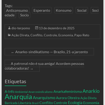
Tags:
Anticonsumo
Esperanto
Konsumo
Social
Soci
edade
Socio
dio-terpomo
13 de dezembro de 2025
Ação Direta
,
Conflito
,
Controle
,
Economia
,
Papo Reto
←
Anarko-sindikatismo — Brazilo, 21-a jarcento
A patronal não é sua amiga! Acordem pessoas
colaboradoras!
→
Etiquetas
Anarkio
Anarkafeminisma
A-Info
Ambiental
Anarcosindicalismo
Anarquia
Anarquismo
Aurora Obreira
Ação Direta
Conflito
Ecologia
Controle
Economia
Barricada Libertária
Brasil