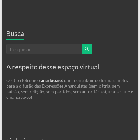
Busca
A respeito desse espaço virtual
O sitio eletrônico
anarkio.net
quer contribuir de forma simples
para a difusão das Expressões Anarquistas (sem pátria, sem
patrão, sem religião, sem partidos, sem autoritárias), una-se, lute e
emancipe-se!