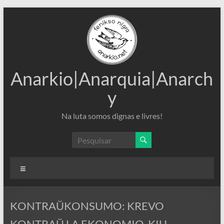
Pular
para
o
conteúdo
Anarkio|Anarquia|Anarch
y
Na luta somos dignas e livres!
Menu
KONTRAŬKONSUMO: KREVO
KONTRAŬ LA EKONOMIO, KIU