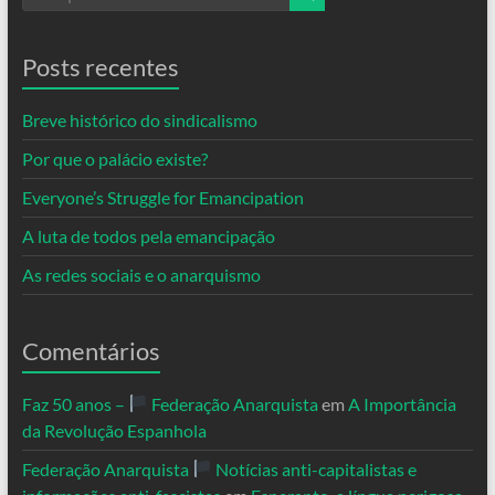
Posts recentes
Breve histórico do sindicalismo
Por que o palácio existe?
Everyone’s Struggle for Emancipation
A luta de todos pela emancipação
As redes sociais e o anarquismo
Comentários
Faz 50 anos –
Federação Anarquista
em
A Importância
da Revolução Espanhola
Federação Anarquista
Notícias anti-capitalistas e