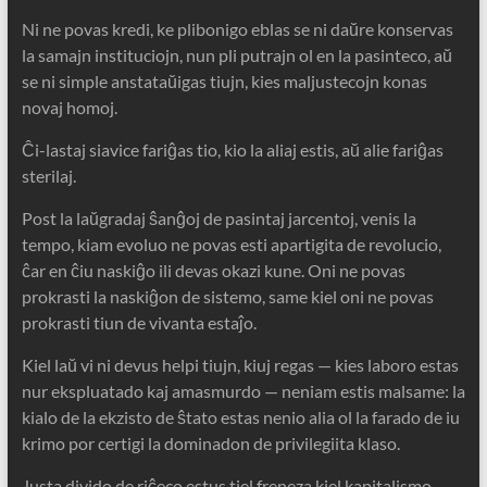
Ni ne povas kredi, ke plibonigo eblas se ni daŭre konservas
la samajn instituciojn, nun pli putrajn ol en la pasinteco, aŭ
se ni simple anstataŭigas tiujn, kies maljustecojn konas
novaj homoj.
Ĉi-lastaj siavice fariĝas tio, kio la aliaj estis, aŭ alie fariĝas
sterilaj.
Post la laŭgradaj ŝanĝoj de pasintaj jarcentoj, venis la
tempo, kiam evoluo ne povas esti apartigita de revolucio,
ĉar en ĉiu naskiĝo ili devas okazi kune. Oni ne povas
prokrasti la naskiĝon de sistemo, same kiel oni ne povas
prokrasti tiun de vivanta estaĵo.
Kiel laŭ vi ni devus helpi tiujn, kiuj regas — kies laboro estas
nur ekspluatado kaj amasmurdo — neniam estis malsame: la
kialo de la ekzisto de ŝtato estas nenio alia ol la farado de iu
krimo por certigi la dominadon de privilegiita klaso.
Justa divido de riĉeco estus tiel freneza kiel kapitalismo