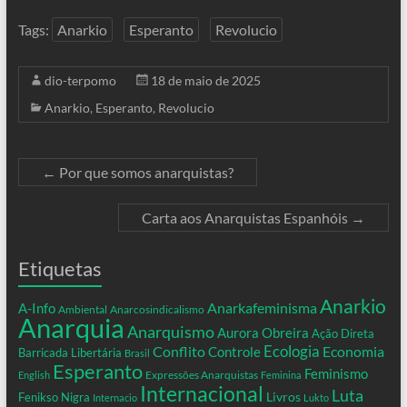
Tags:
Anarkio
Esperanto
Revolucio
dio-terpomo
18 de maio de 2025
Anarkio
,
Esperanto
,
Revolucio
←
Por que somos anarquistas?
Carta aos Anarquistas Espanhóis
→
Etiquetas
Anarkio
Anarkafeminisma
A-Info
Ambiental
Anarcosindicalismo
Anarquia
Anarquismo
Aurora Obreira
Ação Direta
Conflito
Ecologia
Controle
Economia
Barricada Libertária
Brasil
Esperanto
Feminismo
Expressões Anarquistas
English
Feminina
Internacional
Luta
Livros
Fenikso Nigra
Internacio
Lukto