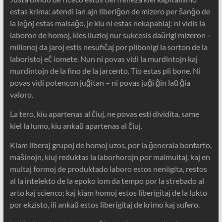
estas krima: atendi ian ajn liberiĝon de mizero per ŝanĝo de
la leĝoj estas malsaĝo, je kiu ni estas nekapablaj: ni vidis la
laboron de homoj, kies iluzioj nur sukcesis daŭrigi mizeron –
milionoj da jaroj estis nesufiĉaj por plibonigi la sorton de la
laboristoj eĉ iomete. Nun ni povas vidi la murdintojn kaj
murdintojn de la fino de la jarcento. Tio estas pli bone. Ni
povas vidi potencon juĝitan – ni povas juĝi ĝin laŭ ĝia
valoro.
La tero, kiu apartenas al ĉiuj, ne povas esti dividita, same
kiel la lumo, kiu ankaŭ apartenas al ĉiuj.
Kiam liberaj grupoj de homoj uzos, por la ĝenerala bonfarto,
maŝinojn, kiuj reduktas la laborhorojn por malmultaj, kaj en
multaj formoj de produktado laboro estos neniigita, restos
al la intelekto de la epoko iom da tempo por la strebado al
arto kaj scienco; kaj kiam homoj estos liberigitaj de la lukto
por ekzisto, ili ankaŭ estos liberigitaj de krimo kaj sufero.