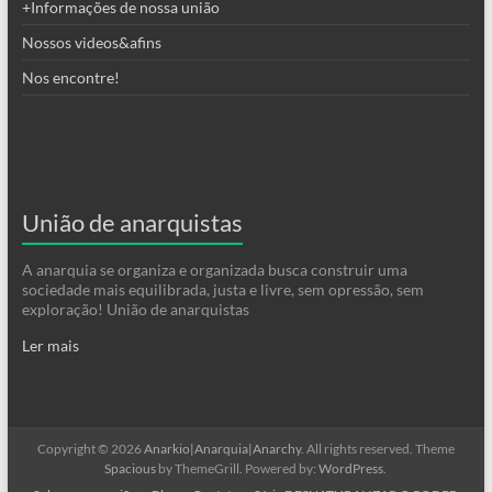
+Informações de nossa união
Nossos videos&afins
Nos encontre!
União de anarquistas
A anarquia se organiza e organizada busca construir uma
sociedade mais equilibrada, justa e livre, sem opressão, sem
exploração! União de anarquistas
Ler mais
Copyright © 2026
Anarkio|Anarquia|Anarchy
. All rights reserved. Theme
Spacious
by ThemeGrill. Powered by:
WordPress
.