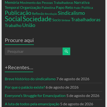
Memória
Narrativa
Movimento das Pessoas Trabalhadoras
Organização
Temporal
Papo Reto
Palestina
Política
Poder
Publicação
Sindicalismo
Reflexão
Revolução
Social
Sociedade
Trabalhadoras
Socio
Síntese
União
Trabalho
Procure aqui
+Recentes…
Breve histórico do sindicalismo
7 de agosto de 2026
Por que o palácio existe?
6 de agosto de 2026
Everyone’s Struggle for Emancipation
5 de agosto de 2026
A luta de todos pela emancipação
5 de agosto de 2026