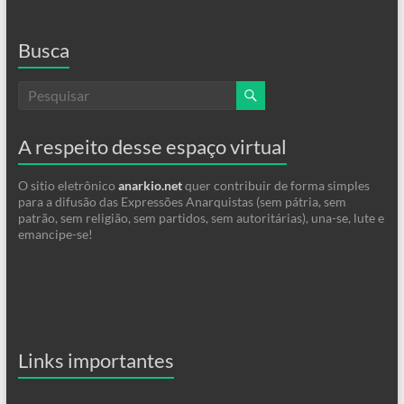
Busca
A respeito desse espaço virtual
O sitio eletrônico
anarkio.net
quer contribuir de forma simples
para a difusão das Expressões Anarquistas (sem pátria, sem
patrão, sem religião, sem partidos, sem autoritárias), una-se, lute e
emancipe-se!
Links importantes