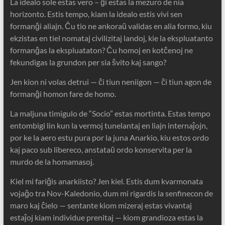
La idealo sole estas vero – ĝi estas la mezuro de nia
horizonto. Estis tempo, kiam la idealo estis vivi sen
formanĝi aliajn. Ĉu tio ne ankoraŭ validas en alia formo, kiu
ekzistas en tiel nomataj civilizitaj landoj, kie la ekspluatanto
formanĝas la ekspluataton? Ĉu homoj en kotĉenoj ne
fekundigas la grundon per sia ŝvito kaj sango?
Jen kion ni volas detrui — ĉi tiun neniigon — ĉi tiun agon de
formanĝi homon fare de homo.
La maljuna timigulo de “Socio” estas mortinta. Estas tempo
entombigi lin kun la vermoj tunelantaj en liajn internaĵojn,
por ke la aero estu pura por la juna Anarkio, kiu estos ordo
kaj paco sub libereco, anstataŭ ordo konservita per la
murdo de la homamasoj.
Kiel mi fariĝis anarkiisto? Jen kiel. Estis dum kvarmonata
vojaĝo tra Nov-Kaledonio, dum mi rigardis la senfinecon de
maro kaj ĉielo — sentante kiom mizeraj estas vivantaj
estaĵoj kiam individue prenitaj — kiom grandioza estas la