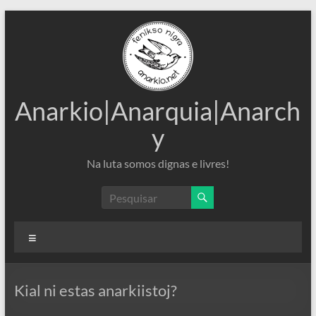
Pular
para
o
conteúdo
Anarkio|Anarquia|Anarch
y
Na luta somos dignas e livres!
Menu
Kial ni estas anarkiistoj?