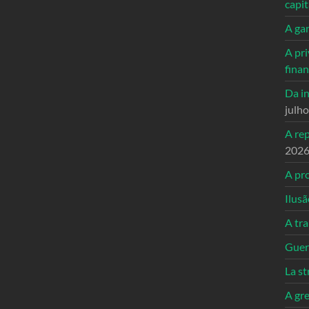
capi
A ga
A pri
fina
Da in
julh
A re
202
A pro
Ilusã
A tr
Guerr
La st
A gre