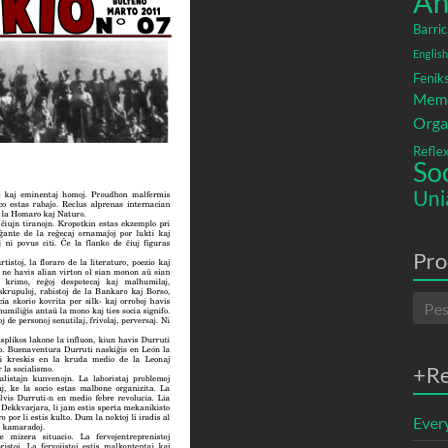
An
Barric
English
Fenik
Memó
Orga
Refle
So
Uni
Pro
+R
Ever