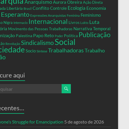
arquia
Anarquismo
Aurora Obreira
Ação Direta
Conflito
Ecologia
Controle
Economia
ada Libertária
Brasil
Esperanto
Feminismo
Expressões Anarquistas
Feminina
Internacional
Luta
Livros
so Nigra
Internacio
Lukto
ria
Narrativa Temporal
Movimento das Pessoas Trabalhadoras
Publicação
nização
Papo Reto
Palestina
Política
Poder
Social
Sindicalismo
xão
Revolução
ciedade
Trabalhadoras
Trabalho
Socio
Síntese
ão
cure aqui
ecentes…
yone’s Struggle for Emancipation
5 de agosto de 2026