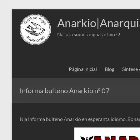
Pular
para
Anarkio|Anarqui
o
conteúdo
Na luta somos dignas e livres!
Página inicial
Blog
Síntese
Informa bulteno Anarkio nº 07
Nia informa bulteno Anarkio en esperanta idiomo. Bonan l