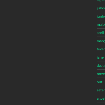
julh
junh
maio
abril
març
feve
jane
deze
nove
outu
sete
agos