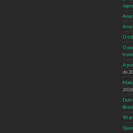
repr
Anarc
Anar
O tri
O pa
front
A pre
de 2
Mais
202
Durr
Brasi
90 a
Quand