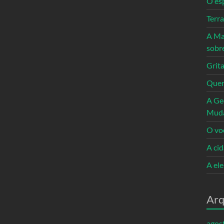
O es
Terr
A Ma
sobr
Grita
Quem
A Ge
Mud
O vo
A ci
A el
Arq
agos