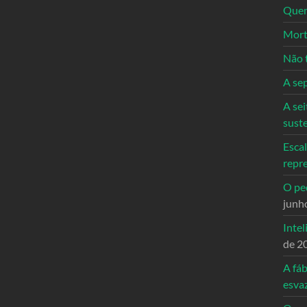
Quem
Mort
Não 
A se
A sei
sust
Escal
repr
O ped
junh
Intel
de 2
A fáb
esva