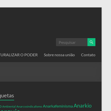
ATURALIZAR O PODER
Sobre nossa união
Contato
quetas
Anarkio
Anarkafeminisma
o
Ambiental
Anarcosindicalismo