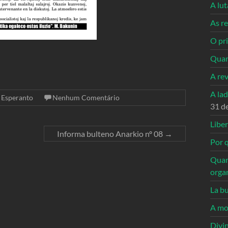
A lu
As re
O pri
Quan
A re
A la
,
Esperanto
Nenhum Comentário
31 d
Libe
Informa bulteno Anarkio nº 08
→
Por q
Quan
orga
La bu
A mo
Divi