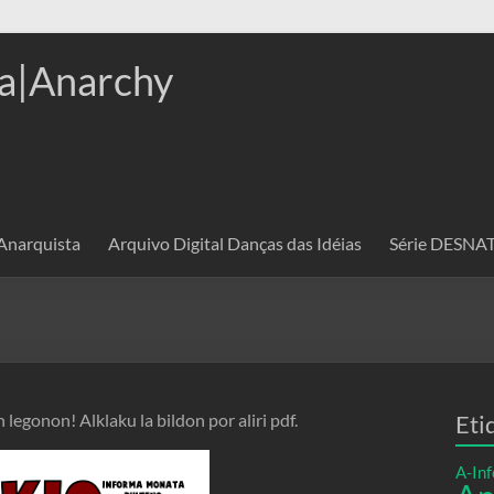
a|Anarchy
 Anarquista
Arquivo Digital Danças das Idéias
Série DESN
egonon! Alklaku la bildon por aliri pdf.
Eti
A-Inf