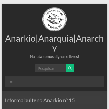
Pular
para
o
conteúdo
Anarkio|Anarquia|Anarch
y
Na luta somos dignas e livres!
Menu
Informa bulteno Anarkio nº 15