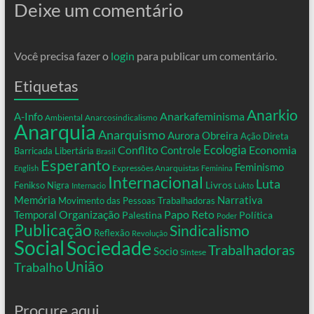
Deixe um comentário
Você precisa fazer o
login
para publicar um comentário.
Etiquetas
Anarkio
Anarkafeminisma
A-Info
Ambiental
Anarcosindicalismo
Anarquia
Anarquismo
Aurora Obreira
Ação Direta
Conflito
Ecologia
Controle
Economia
Barricada Libertária
Brasil
Esperanto
Feminismo
Expressões Anarquistas
English
Feminina
Internacional
Luta
Livros
Fenikso Nigra
Internacio
Lukto
Memória
Narrativa
Movimento das Pessoas Trabalhadoras
Organização
Temporal
Papo Reto
Palestina
Política
Poder
Publicação
Sindicalismo
Reflexão
Revolução
Social
Sociedade
Trabalhadoras
Socio
Síntese
União
Trabalho
Procure aqui