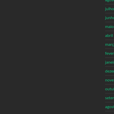
julh
junh
maio
abril
març
feve
jane
deze
nove
outu
sete
agos