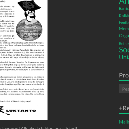
An
Barric
English
Fenik
Memó
Orga
Refle
So
Uni
Pro
+R
Mallo
egonon! Alklaku la bildon por aliri pdf.