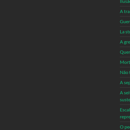
Ilusã
A tr
Guerr
La st
A gre
Quem
Mort
Não 
A se
A sei
sust
Escal
repr
O ped