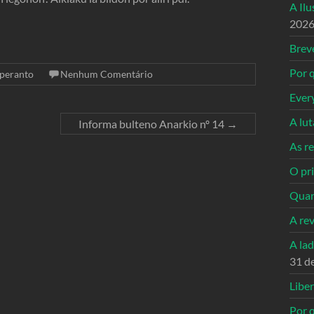
A Il
202
Breve
Por q
peranto
Nenhum Comentário
Ever
A lu
Informa bulteno Anarkio nº 14
→
As re
O pri
Quan
A re
A la
31 d
Libe
Por q