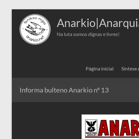
Pular
para
Anarkio|Anarqui
o
conteúdo
Na luta somos dignas e livres!
Página inicial
Síntese
Informa bulteno Anarkio nº 13