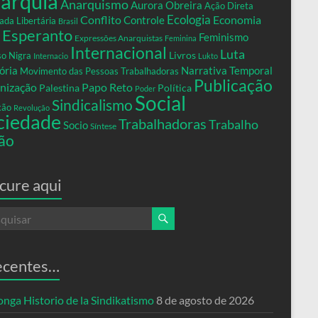
arquia
Anarquismo
Aurora Obreira
Ação Direta
Conflito
Ecologia
Controle
Economia
ada Libertária
Brasil
Esperanto
Feminismo
Expressões Anarquistas
Feminina
Internacional
Luta
Livros
so Nigra
Internacio
Lukto
ria
Narrativa Temporal
Movimento das Pessoas Trabalhadoras
Publicação
nização
Papo Reto
Palestina
Política
Poder
Social
Sindicalismo
xão
Revolução
ciedade
Trabalhadoras
Trabalho
Socio
Síntese
ão
cure aqui
ecentes…
nga Historio de la Sindikatismo
8 de agosto de 2026