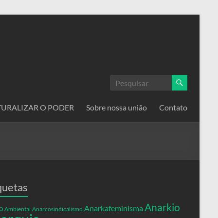
ATURALIZAR O PODER
Sobre nossa união
Contato
quetas
Anarkio
Anarkafeminisma
o
Ambiental
Anarcosindicalismo