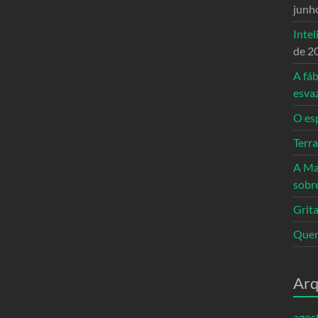
junh
Intel
de 2
A fáb
esva
O es
Terr
A Ma
sobr
Grita
Quem
Arq
agos