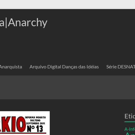
a|Anarchy
 Anarquista
Arquivo Digital Danças das Idéias
Série DESN
Eti
A-Inf