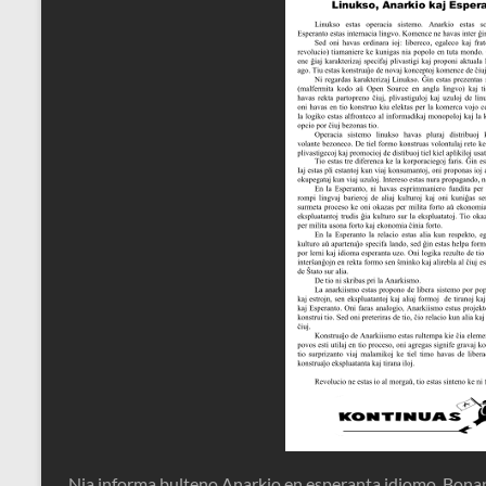
Nia informa bulteno Anarkio en esperanta idiomo. Bonan l