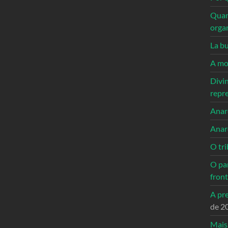
Quan
orga
La bu
A mo
Divi
repr
Anarc
Anar
O tri
O pa
front
A pre
de 2
Mais