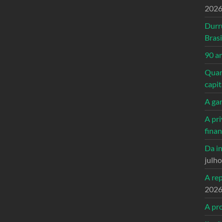
202
Durr
Brasi
90 a
Quand
capi
A ga
A pri
fina
Da in
julh
A re
202
A pro