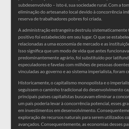
subdesenvolvido – isto é, sua sociedade rural. Com a to
eliminação do artesanato local devido à concorrência im
reserva de trabalhadores pobres foi criada.
A administração estrangeira destruiu sistematicamente 
positivo foi estabelecido em seu lugar. O que se estabel
relacionadas a uma economia de mercado e as instituições
Isso significa que um modo de vida que antes funciona
predominantemente agrário, foi substituído por latifund
especuladores e favelas com milhões de pessoas doentes 
vinculadas ao governo e ao sistema imperialista, foram c
Historicamente, o capitalismo monopolista e o imperial
seguissem o caminho tradicional do desenvolvimento cap
principais países capitalistas buscavam eliminar a con
um país poderia levar à concorrência potencial, esses g
em investimentos em desenvolvimento. Consequentement
exploração de recursos naturais para serem utilizados 
avançados. Consequentemente, as economias desses pa