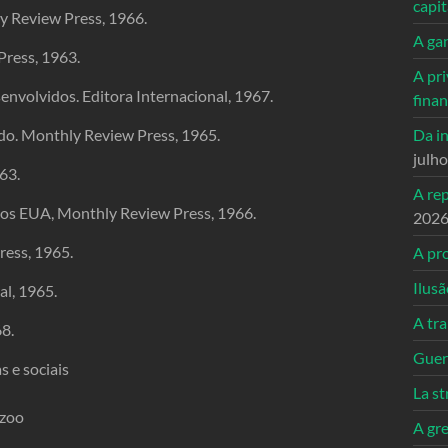
capi
y Review Press, 1966.
A ga
Press, 1963.
A pri
nvolvidos. Editora Internacional, 1967.
fina
Da in
do. Monthly Review Press, 1965.
julh
63.
A re
dos EUA, Monthly Review Press, 1966.
202
ress, 1965.
A pro
Ilusã
l, 1965.
A tr
68.
Guerr
s e sociais
La st
azoo
A gre