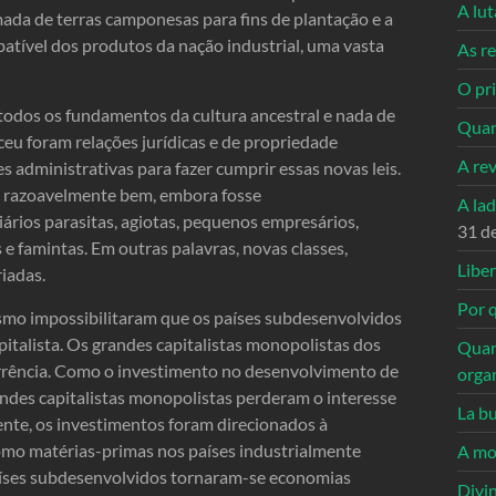
A lu
mada de terras camponesas para fins de plantação e a
batível dos produtos da nação industrial, uma vasta
As re
O pri
todos os fundamentos da cultura ancestral e nada de
Quan
eceu foram relações jurídicas e de propriedade
A re
 administrativas para fazer cumprir essas novas leis.
va razoavelmente bem, embora fosse
A la
iários parasitas, agiotas, pequenos empresários,
31 d
e famintas. Em outras palavras, novas classes,
Libe
riadas.
Por q
ismo impossibilitaram que os países subdesenvolvidos
italista. Os grandes capitalistas monopolistas dos
Quan
corrência. Como o investimento no desenvolvimento de
orga
randes capitalistas monopolistas perderam o interesse
La bu
e, os investimentos foram direcionados à
como matérias-primas nos países industrialmente
A mo
íses subdesenvolvidos tornaram-se economias
Divi