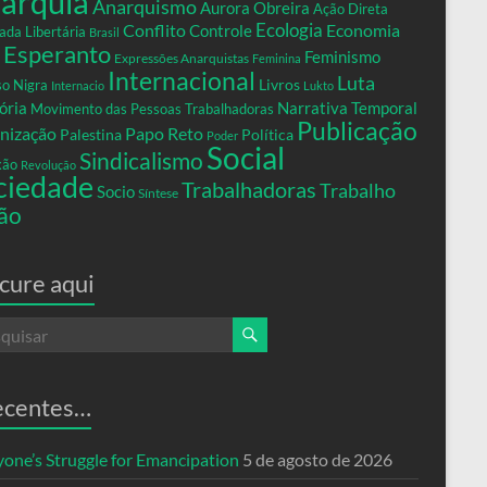
arquia
Anarquismo
Aurora Obreira
Ação Direta
Conflito
Ecologia
Controle
Economia
ada Libertária
Brasil
Esperanto
Feminismo
Expressões Anarquistas
Feminina
Internacional
Luta
Livros
so Nigra
Internacio
Lukto
ria
Narrativa Temporal
Movimento das Pessoas Trabalhadoras
Publicação
nização
Papo Reto
Palestina
Política
Poder
Social
Sindicalismo
xão
Revolução
ciedade
Trabalhadoras
Trabalho
Socio
Síntese
ão
cure aqui
ecentes…
yone’s Struggle for Emancipation
5 de agosto de 2026