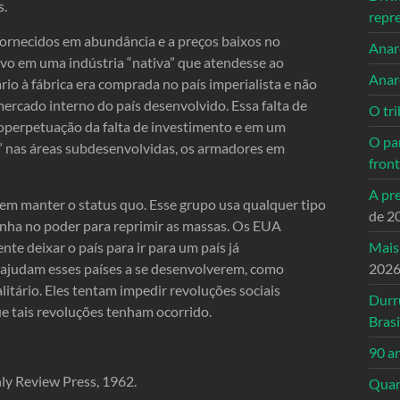
s.
repr
ornecidos em abundância e a preços baixos no
Anarc
ivo em uma indústria “nativa” que atendesse ao
Anar
o à fábrica era comprada no país imperialista e não
ercado interno do país desenvolvido. Essa falta de
O tri
perpetuação da falta de investimento e em um
O pa
l” nas áreas subdesenvolvidas, os armadores em
front
A pre
 em manter o status quo. Esse grupo usa qualquer tipo
de 2
enha no poder para reprimir as massas. Os EUA
Mais
te deixar o país para ir para um país já
202
o ajudam esses países a se desenvolverem, como
itário. Eles tentam impedir revoluções sociais
Durr
e tais revoluções tenham ocorrido.
Brasi
90 a
ly Review Press, 1962.
Quand