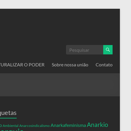
ATURALIZAR O PODER
Sobre nossa união
Contato
quetas
Anarkio
Anarkafeminisma
o
Ambiental
Anarcosindicalismo