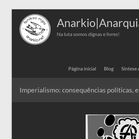
Pular
para
Anarkio|Anarqui
o
conteúdo
Na luta somos dignas e livres!
Página inicial
Blog
Síntese
Imperialismo: consequências políticas, 