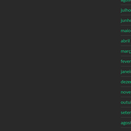
julh
junh
maio
abril
març
feve
jane
deze
nove
outu
sete
agos