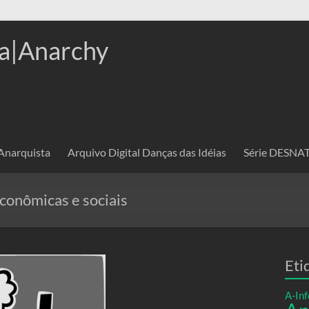
a|Anarchy
 Anarquista
Arquivo Digital Danças das Idéias
Série DESN
econômicas e sociais
Eti
A-Inf