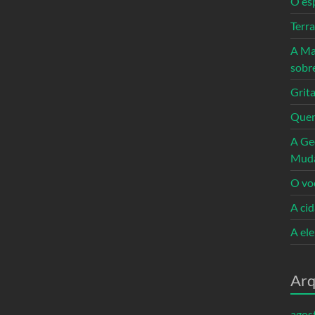
O es
Terr
A Ma
sobr
Grita
Quem
A Ge
Mud
O vo
A ci
A el
Arq
agos