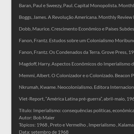
Baran, Paul e Sweezy, Paul. Capital Monopolista. Monthl
Boggs, James. A Revolução Americana. Monthly Review 
Dobb, Maurice. Crescimento Econômico e Países Subdese
Fanon, Frantz. Estudos sobre um Colonialismo Moribun
Fanon, Frantz. Os Condenados da Terra. Grove Press, 19
Magdoff, Harry. Aspectos Econômicos do Imperialismo 
Memmi, Albert. O Colonizador e o Colonizado. Beacon P
Nkrumah, Kwame. Neocolonialismo. Editora Internaciona
Viet-Report, “América Latina pré-guerra”, abril-maio, 19
Título: Imperialismo: consequências políticas, econômica
Autor: Bob Maier
Tópicos: 1968 , Preto e Vermelho , Imperialismo , Kalam
Data: setembro de 1968