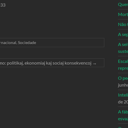
Quem
 33
Mort
Não 
A se
rnacional
,
Sociedade
A sei
sust
Escal
mo: politikaj, ekonomiaj kaj sociaj konsekvencoj
→
repr
O ped
junh
Intel
de 2
A fáb
esva