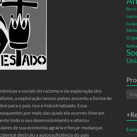
An
Barric
English
Fenik
Memó
Orga
Refle
So
Uni
Pro
onômicas e sociais do racismo e da exploração dos
lismo, a exploração nesses países assumiu a forma de
re para o país rico e industrializado. Essa
ubsequentes por meio das quais ela ocorreu tiveram
+R
mente todo o seu desenvolvimento e alterou
lares de sua economia agrária e forçar mudanças
Ever
cidental destruiu a autossuficiência do país