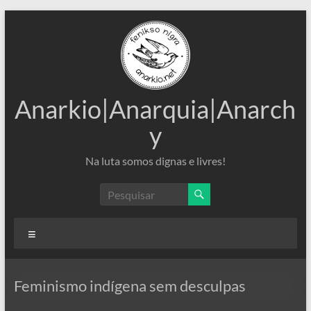
Pular
para
o
conteúdo
Anarkio|Anarquia|Anarch
y
Na luta somos dignas e livres!
Menu
Feminismo indígena sem desculpas