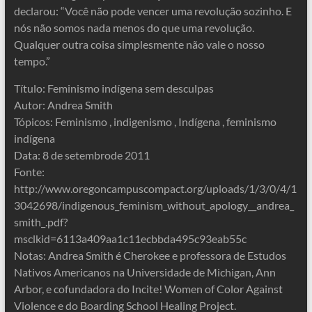
declarou: “Você não pode vencer uma revolução sozinho. E
nós não somos nada menos do que uma revolução.
Qualquer outra coisa simplesmente não vale o nosso
tempo.”
Título: Feminismo indígena sem desculpas
Autor: Andrea Smith
Tópicos: Feminismo , indigenismo , Indígena , feminismo
indígena
Data: 8 de setembrode 2011
Fonte:
http://www.oregoncampuscompact.org/uploads/1/3/0/4/1
3042698/indigenous_feminism_without_apology__andrea_
smith_.pdf?
msclkid=6113a409aa1c11ecbbda495c93eab55c
Notas: Andrea Smith é Cherokee e professora de Estudos
Nativos Americanos na Universidade de Michigan, Ann
Arbor, e cofundadora do Incite! Women of Color Against
Violence e do Boarding School Healing Project.