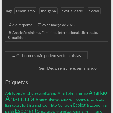
Tags:
Feminismo
Indigena
Sexualidade
Social
dio-terpomo
26 de março de 2025
Anarkafeminisma
,
Feminino
,
Internacional
,
Libertação
,
Sexualidade
←
Os homens não podem ser feministas
Sem Deus, sem chefe, sem marido
→
Etiquetas
Anarkio
Anarkafeminisma
A-Info
Ambiental
Anarcosindicalismo
Anarquia
Anarquismo
Aurora Obreira
Ação Direta
Conflito
Ecologia
Controle
Economia
Barricada Libertária
Brasil
Esperanto
Feminismo
Expressões Anarquistas
English
Feminina