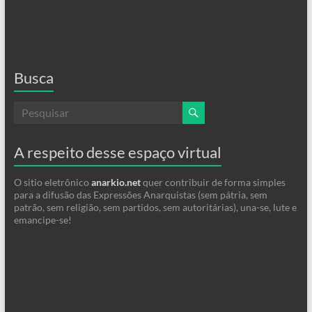
Busca
A respeito desse espaço virtual
O sitio eletrônico
anarkio.net
quer contribuir de forma simples
para a difusão das Expressões Anarquistas (sem pátria, sem
patrão, sem religião, sem partidos, sem autoritárias), una-se, lute e
emancipe-se!