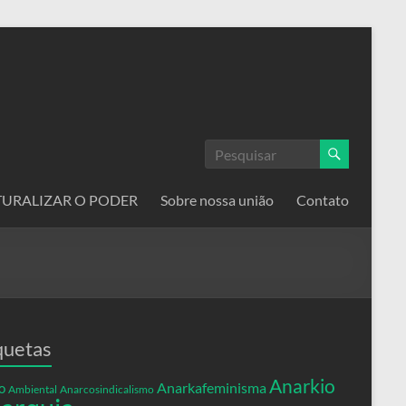
ATURALIZAR O PODER
Sobre nossa união
Contato
quetas
Anarkio
Anarkafeminisma
o
Ambiental
Anarcosindicalismo