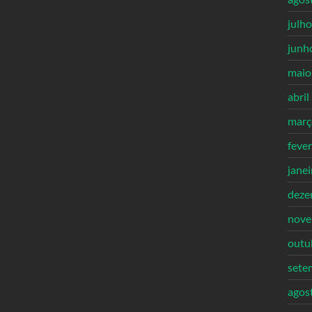
julh
junh
maio
abril
març
feve
jane
deze
nove
outu
sete
agos