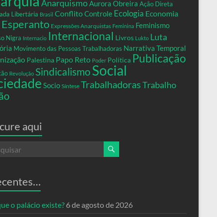
arquia
Anarquismo
Aurora Obreira
Ação Direta
Conflito
Ecologia
Controle
Economia
ada Libertária
Brasil
Esperanto
Feminismo
Expressões Anarquistas
Feminina
Internacional
Luta
Livros
so Nigra
Internacio
Lukto
ria
Narrativa Temporal
Movimento das Pessoas Trabalhadoras
Publicação
nização
Papo Reto
Palestina
Política
Poder
Social
Sindicalismo
xão
Revolução
ciedade
Trabalhadoras
Trabalho
Socio
Síntese
ão
cure aqui
ecentes…
ue o palácio existe?
6 de agosto de 2026