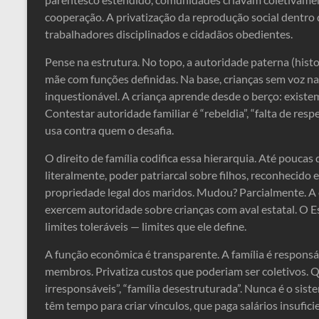
cooperação. A privatização da reprodução social dentro d
trabalhadores disciplinados e cidadãos obedientes.
Pense na estrutura. No topo, a autoridade paterna (hist
mãe com funções definidas. Na base, crianças sem voz nas
inquestionável. A criança aprende desde o berço: exis
Contestar autoridade familiar é “rebeldia”, “falta de res
usa contra quem o desafia.
O direito de família codifica essa hierarquia. Até poucas
literalmente, poder patriarcal sobre filhos, reconhecido 
propriedade legal dos maridos. Mudou? Parcialmente. A 
exercem autoridade sobre crianças com aval estatal. O E
limites toleráveis — limites que ele define.
A função econômica é transparente. A família é responsáv
membros. Privatiza custos que poderiam ser coletivos. Qu
irresponsáveis”, “família desestruturada”. Nunca é o sis
têm tempo para criar vínculos, que paga salários insufic