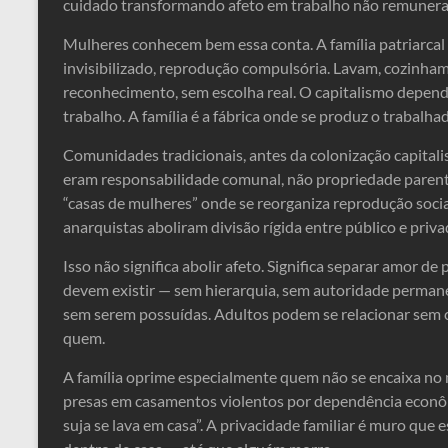
cuidado transformando afeto em trabalho não remunera
Mulheres conhecem bem essa conta. A família patriarcal 
invisibilizado, reprodução compulsória. Lavam, cozinha
reconhecimento, sem escolha real. O capitalismo depend
trabalho. A família é a fábrica onde se produz o trabalh
Comunidades tradicionais, antes da colonização capitalis
eram responsabilidade comunal, não propriedade parenta
“casas de mulheres” onde se reorganiza reprodução social
anarquistas aboliram divisão rígida entre público e priva
Isso não significa abolir afeto. Significa separar amor 
devem existir — sem hierarquia, sem autoridade perman
sem serem possuídas. Adultos podem se relacionar sem 
quem.
A família oprime especialmente quem não se encaixa no 
presas em casamentos violentos por dependência econôm
suja se lava em casa”. A privacidade familiar é muro que 