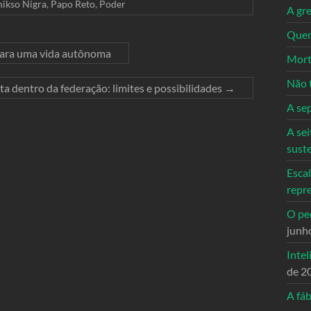
nikso Nigra
,
Papo Reto
,
Poder
A gre
Quem
ara uma vida autônoma
Mort
Não 
a dentro da federação: limites e possibilidades
→
A se
A sei
sust
Escal
repr
O ped
junh
Intel
de 2
A fáb