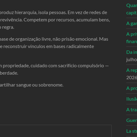
Quand
eproduz hierarquia, isola pessoas. Em vez de redes de
capi
obrevivência. Competem por recursos, acumulam bens,
A ga
 regra.
A pri
base de organização livre, não prisão emocional. Mas
fina
e e reconstruir vínculos em bases radicalmente
Da in
julh
 propriedade, cuidado com sacrifício compulsório —
A re
iberdade.
202
artilhar sangue ou sobrenome.
A pro
Ilusã
A tr
Guerr
La st