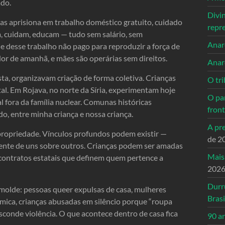
do.
Divi
as aprisiona em trabalho doméstico gratuito, cuidado
repr
m, cuidam, educam — tudo sem salário, sem
Anarc
e desse trabalho não pago para reproduzir a força de
ador de amanhã, e mães são operárias sem direitos.
Anar
ta, organizavam criação de forma coletiva. Crianças
O tri
l. Em Rojava, no norte da Síria, experimentam hoje
O pa
 fora da família nuclear. Comunas históricas
front
do, entre minha criança e nossa criança.
A pre
de propriedade. Vínculos profundos podem existir —
de 2
ente de uns sobre outros. Crianças podem ser amadas
Mais
contratos estatais que definem quem pertence a
202
Durr
molde: pessoas queer expulsas de casa, mulheres
Brasi
ica, crianças abusadas em silêncio porque “roupa
esconde violência. O que acontece dentro de casa fica
90 a