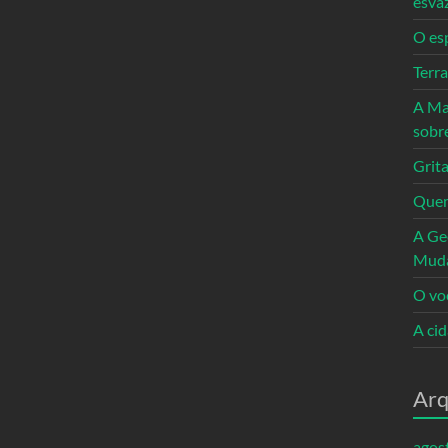
esva
O es
Terr
A Ma
sobr
Grita
Quem
A Ge
Mud
O vo
A ci
Arq
agos