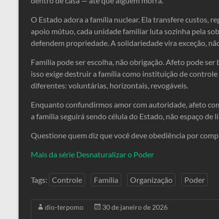
dentro de casa — até que alguém morra.
O Estado adora a família nuclear. Ela transfere custos, r
apoio mútuo, cada unidade familiar luta sozinha pela s
defendem propriedade. A solidariedade vira exceção, não
Família pode ser escolha, não obrigação. Afeto pode ser 
isso exige destruir a família como instituição de control
diferentes: voluntárias, horizontais, revogáveis.
Enquanto confundirmos amor com autoridade, afeto com
a família seguirá sendo célula do Estado, não espaço de l
Questione quem diz que você deve obediência por comp
Mais da série Desnaturalizar o Poder
Tags:
Controle
Família
Organização
Poder
dio-terpomo
30 de janeiro de 2026