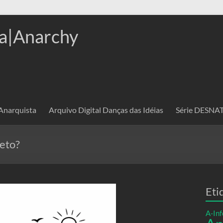
a|Anarchy
 Anarquista
Arquivo Digital Danças das Idéias
Série DESN
feto?
Eti
A-Inf