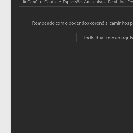
Conflito
,
Controle
,
Expressões Anarquistas
,
Feminino
,
Fe
←
Rompendo com o poder dos coronéis: caminhos p
Individualismo anarquist