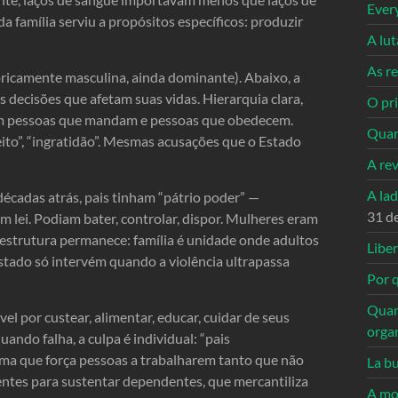
Ever
a família serviu a propósitos específicos: produzir
A lu
As re
oricamente masculina, ainda dominante). Abaixo, a
 decisões que afetam suas vidas. Hierarquia clara,
O pri
tem pessoas que mandam e pessoas que obedecem.
Quan
peito”, “ingratidão”. Mesmas acusações que o Estado
A re
A la
 décadas atrás, pais tinham “pátrio poder” —
31 d
em lei. Podiam bater, controlar, dispor. Mulheres eram
estrutura permanece: família é unidade onde adultos
Libe
stado só intervém quando a violência ultrapassa
Por q
Quan
el por custear, alimentar, educar, cuidar de seus
orga
ando falha, a culpa é individual: “pais
tema que força pessoas a trabalharem tanto que não
La bu
ientes para sustentar dependentes, que mercantiliza
A mo