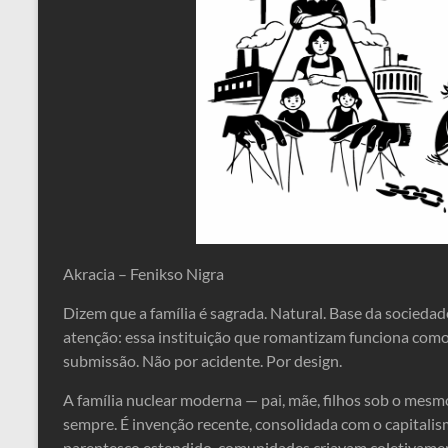
Akracia – Fenikso Nigra
Dizem que a família é sagrada. Natural. Base da socieda
atenção: essa instituição que romantizam funciona como 
submissão. Não por acidente. Por design.
A família nuclear moderna — pai, mãe, filhos sob o mesm
sempre. É invenção recente, consolidada com o capitalism
parentesco estendido, comunidades criavam coletivame