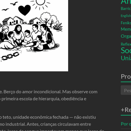
An
Barric
English
Fenik
Memó
Orga
Refle
So
Uni
Pro
de. Berço do amor incondicional. Mas observe com
primeira escola de hierarquia, obediência e
+R
o teto, unidade econômica fechada — não existiu
Por q
o industrial. Antes, crianças circulavam entre
nte, laços de sangue importavam menos que laços de