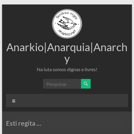
Pular
para
o
conteúdo
Anarkio|Anarquia|Anarch
y
Na luta somos dignas e livres!
Menu
Esti regita …