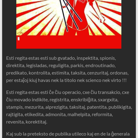
Esti regita estas esti sub gvatado, inspektita, spionis,
direktita, legisladas, reguligita, parkis, endroutinado,
predikato, kontrolita, estimita, taksita, cenzuritaj, ordonas,
per estaĵoj kiuj havas nek la titolo nek scienco nek virto !!!
Esti regita estas esti ĉe ĉiu operacio, cxe ĉiu transakcio, cxe
ĉiu movado indikite, registrita, enskribiĝita, sxargxita,
stampis, mezurita, alprezigita, taksitaj, patentita, publikigita,
rajtigita, etikedita, admonita, malhelpita, reformita,
revenita, korektitaj.
Kaj sub la preteksto de publika utileco kaj en de la ĝenerala