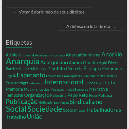
←
Votar é abrir mão de seus direitos
A defesa da luta direta
→
Etiquetas
Anarkio
Anarkafeminisma
A-Info
Ambiental
Anarcosindicalismo
Anarquia
Anarquismo
Aurora Obreira
Ação Direta
Conflito
Ecologia
Controle
Economia
Barricada Libertária
Brasil
Esperanto
Feminismo
Expressões Anarquistas
English
Feminina
Internacional
Luta
Livros
Fenikso Nigra
Internacio
Lukto
Memória
Narrativa
Movimento das Pessoas Trabalhadoras
Organização
Temporal
Papo Reto
Palestina
Política
Poder
Publicação
Sindicalismo
Reflexão
Revolução
Social
Sociedade
Trabalhadoras
Socio
Síntese
União
Trabalho