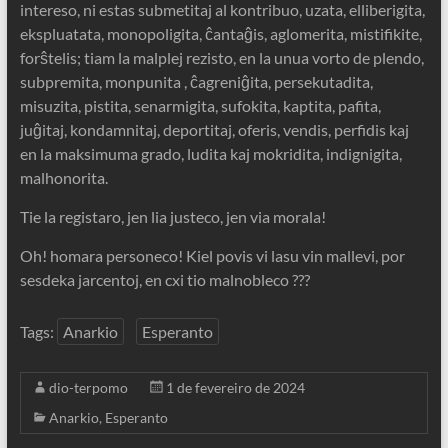
intereso, ni estas submetitaj al kontribuo, uzata, elliberigita,
ekspluatata, monopoligita, ĉantaĝis, aglomerita, mistifikite,
forŝtelis; tiam la malplej rezisto, en la unua vorto de plendo,
subpremita, monpunita , ĉagreniĝita, persekutadita,
misuzita, pistita, senarmigita, sufokita, kaptita, pafita,
juĝitaj, kondamnitaj, deportitaj, oferis, vendis, perfidis kaj
en la maksimuma grado, ludita kaj mokridita, indignigita,
malhonorita.
Tie la registaro, jen lia justeco, jen via morala!
Oh! homara personeco! Kiel povis vi lasu vin mallevi, por
sesdeka jarcentoj, en cxi tio malnobleco ???
Tags:
Anarkio
Esperanto
dio-terpomo
1 de fevereiro de 2024
Anarkio
,
Esperanto