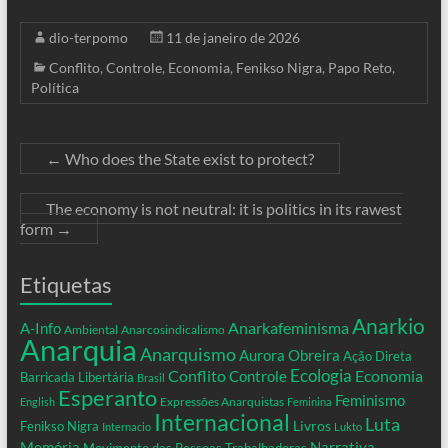
dio-terpomo
11 de janeiro de 2026
Conflito
,
Controle
,
Economia
,
Fenikso Nigra
,
Papo Reto
,
Política
←
Who does the State exist to protect?
The economy is not neutral: it is politics in its rawest
form
→
Etiquetas
Anarkio
Anarkafeminisma
A-Info
Ambiental
Anarcosindicalismo
Anarquia
Anarquismo
Aurora Obreira
Ação Direta
Conflito
Ecologia
Controle
Economia
Barricada Libertária
Brasil
Esperanto
Feminismo
Expressões Anarquistas
English
Feminina
Internacional
Luta
Livros
Fenikso Nigra
Internacio
Lukto
Memória
Narrativa