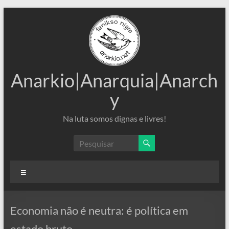
Pular
para
o
conteúdo
Anarkio|Anarquia|Anarch
y
Na luta somos dignas e livres!
Menu
Economia não é neutra: é política em
estado bruto