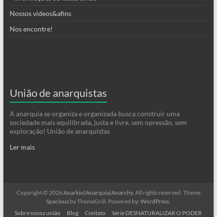
Nossos videos&afins
Nos encontre!
União de anarquistas
A anarquia se organiza e organizada busca construir uma
sociedade mais equilibrada, justa e livre, sem opressão, sem
exploração! União de anarquistas
Ler mais
Copyright © 2026
Anarkio|Anarquia|Anarchy
. All rights reserved. Theme
Spacious
by ThemeGrill. Powered by:
WordPress
.
Sobre nossa união
Blog
Contato
Série DESNATURALIZAR O PODER