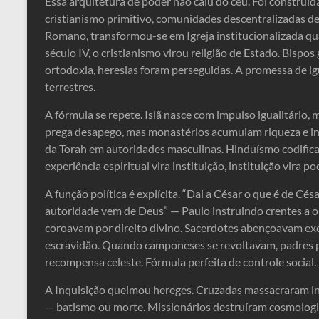
Essa arquitetura de poder não caiu do céu. Foi construíd
cristianismo primitivo, comunidades descentralizadas de
Romano, transformou-se em Igreja institucionalizada qu
século IV, o cristianismo virou religião de Estado. Bisp
ortodoxia, heresias foram perseguidas. A promessa de igu
terrestres.
A fórmula se repete. Islã nasce com impulso igualitário,
prega desapego, mas monastérios acumulam riqueza e inf
da Torah em autoridades masculinas. Hinduísmo codific
experiência espiritual vira instituição, instituição vira p
A função política é explícita. “Dai a César o que é de C
autoridade vem de Deus” — Paulo instruindo crentes a o
coroavam por direito divino. Sacerdotes abençoavam exér
escravidão. Quando camponeses se revoltavam, padres p
recompensa celeste. Fórmula perfeita de controle social.
A Inquisição queimou hereges. Cruzadas massacraram inf
— batismo ou morte. Missionários destruíram cosmologi