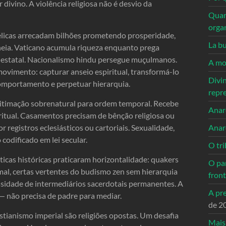
vino. A violência religiosa não é desvio da
Quan
orga
élicas arrecadam bilhões prometendo prosperidade,
La bu
heia. Vaticano acumula riqueza enquanto prega
a estatal. Nacionalismo hindu persegue muçulmanos.
A mo
ovimento: capturar anseio espiritual, transformá-lo
Divi
comportamento e perpetuar hierarquia.
repr
gitimação sobrenatural para ordem temporal. Recebe
Anarc
 ritual. Casamentos precisam de bênção religiosa ou
Anar
registros eclesiásticos ou cartoriais. Sexualidade,
codificado em lei secular.
O tri
icas históricas praticaram horizontalidade: quakers
O pa
mal, certas vertentes do budismo zen sem hierarquia
front
sidade de intermediários sacerdotais permanentes. A
A pre
 não precisa de padre para mediar.
de 2
stianismo imperial são religiões opostas. Um desafia
Mais