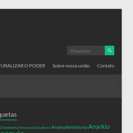
ATURALIZAR O PODER
Sobre nossa união
Contato
quetas
Anarkio
Anarkafeminisma
o
Ambiental
Anarcosindicalismo