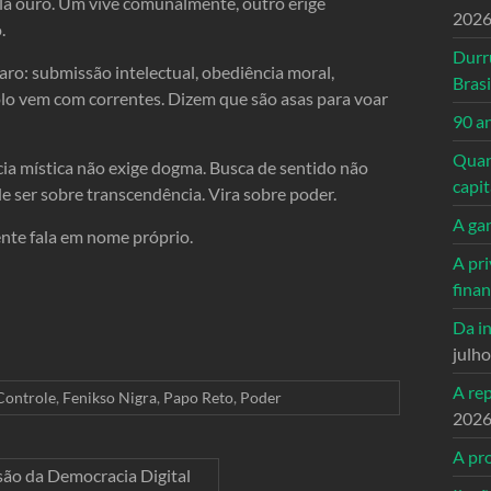
mula ouro. Um vive comunalmente, outro erige
202
.
Durr
aro: submissão intelectual, obediência moral,
Brasi
solo vem com correntes. Dizem que são asas para voar
90 a
Quand
ncia mística não exige dogma. Busca de sentido não
capi
e ser sobre transcendência. Vira sobre poder.
A ga
nte fala em nome próprio.
A pri
fina
Da in
julh
A re
Controle
,
Fenikso Nigra
,
Papo Reto
,
Poder
202
A pro
lusão da Democracia Digital