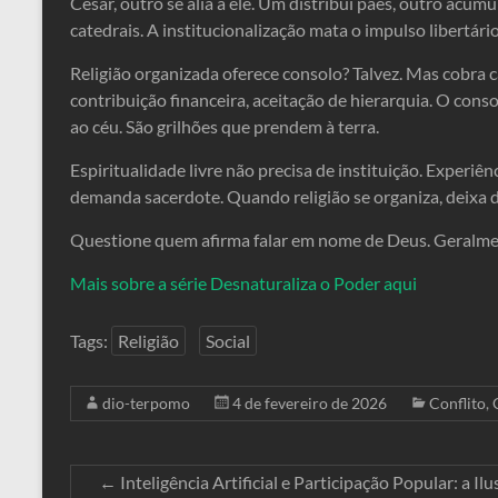
César, outro se alia a ele. Um distribui pães, outro acu
catedrais. A institucionalização mata o impulso libertário
Religião organizada oferece consolo? Talvez. Mas cobra c
contribuição financeira, aceitação de hierarquia. O con
ao céu. São grilhões que prendem à terra.
Espiritualidade livre não precisa de instituição. Experiê
demanda sacerdote. Quando religião se organiza, deixa d
Questione quem afirma falar em nome de Deus. Geralme
Mais sobre a série Desnaturaliza o Poder aqui
Tags:
Religião
Social
dio-terpomo
4 de fevereiro de 2026
Conflito
,
←
Inteligência Artificial e Participação Popular: a I