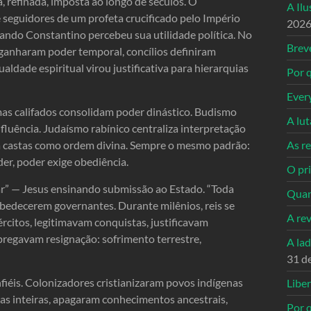
a, refinada, imposta ao longo de séculos. O
A Il
 seguidores de um profeta crucificado pelo Império
202
ando Constantino percebeu sua utilidade política. No
Breve
os ganharam poder temporal, concílios definiram
aldade espiritual virou justificativa para hierarquias
Por q
Ever
 mas califados consolidam poder dinástico. Budismo
A lu
luência. Judaísmo rabínico centraliza interpretação
As re
a castas como ordem divina. Sempre o mesmo padrão:
oder, poder exige obediência.
O pri
ésar” — Jesus ensinando submissão ao Estado. “Toda
Quan
bedecerem governantes. Durante milênios, reis se
A re
citos, legitimavam conquistas, justificavam
regavam resignação: sofrimento terrestre,
A la
31 d
iéis. Colonizadores cristianizaram povos indígenas
Libe
as inteiras, apagaram conhecimentos ancestrais,
Por q