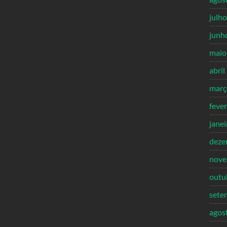
julh
junh
maio
abril
març
feve
jane
deze
nove
outu
sete
agos