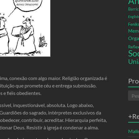
An
Barric
English
Fenik
Memó
Orga
Refle
So
Uni
tima, conexão com algo maior. Religião organizada é
Pro
stituição que promete céu e entrega submissão.
e fiéis obedientes.
sível, inquestionável, absoluta. Logo abaixo,
 Guardiões do sagrado, intérpretes exclusivos da
+R
bedecer, contribuir, acreditar. Hierarquia perfeita,
ionar Deus. Resistir à igreja é condenar a alma.
Mallo