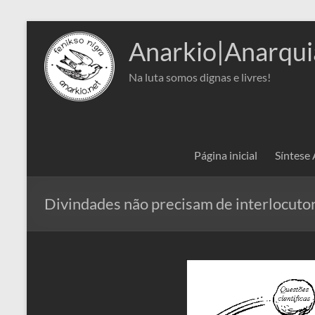
Pular
para
Anarkio|Anarqui
o
conteúdo
Na luta somos dignas e livres!
Página inicial
Síntese
Divindades não precisam de interlocutor