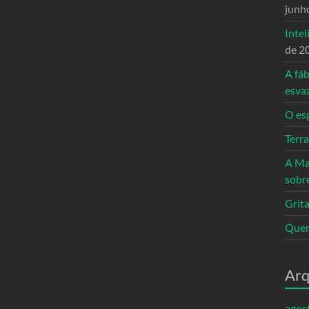
junh
Intel
de 2
A fáb
esva
O es
Terr
A Ma
sobr
Grita
Quem
Arq
agos