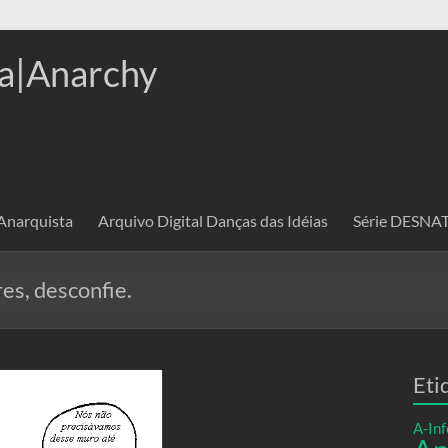
a|Anarchy
 Anarquista
Arquivo Digital Danças das Idéias
Série DESN
es, desconfie.
Eti
A-Inf