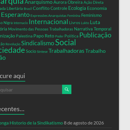
arquia
Anarquismo
Aurora Obreira
Ação Direta
Conflito
Ecologia
Controle
Economia
ada Libertária
Brasil
Esperanto
Feminismo
Expressões Anarquistas
Feminina
Internacional
Luta
Livros
so Nigra
Internacio
Lukto
ria
Narrativa Temporal
Movimento das Pessoas Trabalhadoras
Publicação
nização
Papo Reto
Palestina
Política
Poder
Social
Sindicalismo
xão
Revolução
ciedade
Trabalhadoras
Trabalho
Socio
Síntese
ão
cure aqui
ecentes…
nga Historio de la Sindikatismo
8 de agosto de 2026