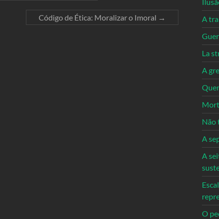
Ilusã
Código de Ética: Moralizar o Imoral
→
A tr
Guerr
La st
A gre
Quem
Mort
Não 
A se
A sei
sust
Escal
repr
O ped