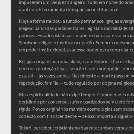
impuseram um Deus estrangeiro. Tudo em nome do amor di
doutrina. É ferramenta de expansão institucional.
Hoje a forma mudou, a função permanece. Igrejas evang
elegem bancadas parlamentares, legislam moralidade al
pobreza. Estados islâmicos impõem sharia com violênci
Sionismo religioso justifica ocupação. Sempre o mesmo m
em poder institucional, usar esse poder para controlar 
Religião organizada ama aliança com Estado. Oferece le
em troca proteção legal, isenção fiscal, monopólio sobre
estatal — às vezes ambas. Nascimento e morte passam por 
reprodução, família — tudo regulado por dogma religioso 
Mas espiritualidade não exige templo. Comunidades míst
decidindo por consenso, sufis organizados sem clero for
rígida. Povos originários mantêm cosmologias sem neces
conexão com transcendente — se isso importa a alguém —
Tolstói percebeu: cristianismo das catacumbas versus cri