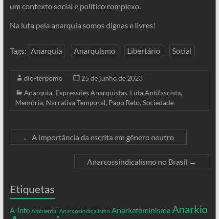
um contexto social e político complexo.
Na luta pela anarquia somos dignas e livres!
Tags:
Anarquia
Anarquismo
Libertário
Social
dio-terpomo
25 de junho de 2023
Anarquia
,
Expressões Anarquistas
,
Luta Antifascista
,
Memória
,
Narrativa Temporal
,
Papo Reto
,
Sociedade
←
A importância da escrita em gênero neutro
Anarcossindicalismo no Brasil
→
Etiquetas
Anarkio
Anarkafeminisma
A-Info
Ambiental
Anarcosindicalismo