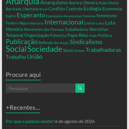
Anarquia
Anarquismo
Aurora Obreira
Ação Direta
Conflito
Ecologia
Controle
Economia
Barricada Libertária
Brasil
Esperanto
Feminismo
Expressões Anarquistas
English
Feminina
Internacional
Luta
Livros
Fenikso Nigra
Internacio
Lukto
Memória
Narrativa
Movimento das Pessoas Trabalhadoras
Organização
Temporal
Papo Reto
Palestina
Política
Poder
Publicação
Sindicalismo
Reflexão
Revolução
Social
Sociedade
Trabalhadoras
Socio
Síntese
União
Trabalho
Procure aqui
+Recentes…
Por que o palácio existe?
6 de agosto de 2026