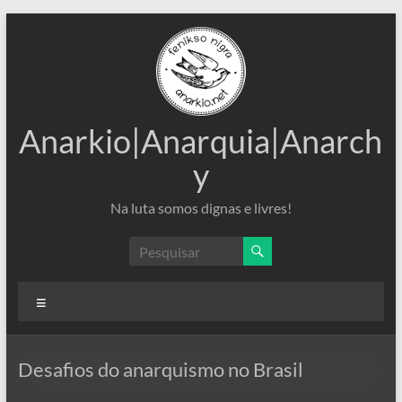
Pular
para
o
conteúdo
Anarkio|Anarquia|Anarch
y
Na luta somos dignas e livres!
Menu
Desafios do anarquismo no Brasil