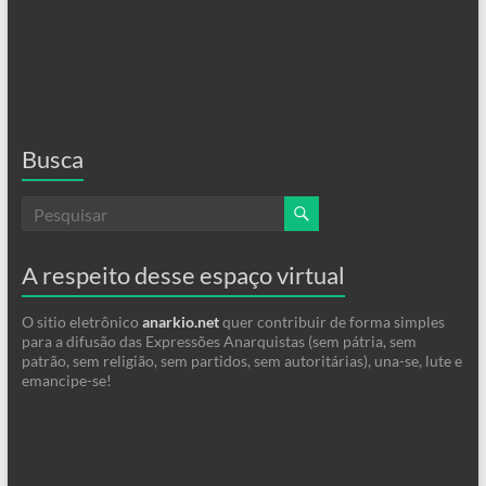
Busca
A respeito desse espaço virtual
O sitio eletrônico
anarkio.net
quer contribuir de forma simples
para a difusão das Expressões Anarquistas (sem pátria, sem
patrão, sem religião, sem partidos, sem autoritárias), una-se, lute e
emancipe-se!