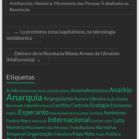
Antifascista
,
Memória
,
Movimento das Pessoas Trabalhadoras
,
Revolução
←
La problemo estas kapitalismo, ne teknologia
senlaboreco
Deklaro de la Revolucia Ribela Armeo de Ukrainio
(Maĥnovista)
→
Etiquetas
Anarkio
Anarkafeminisma
A-Info
Ambiental
Anarcosindicalismo
Anarquia
Anarquismo
Aurora Obreira
Ação Direta
Conflito
Ecologia
Controle
Economia
Barricada Libertária
Brasil
Esperanto
Feminismo
Expressões Anarquistas
English
Feminina
Internacional
Luta
Livros
Fenikso Nigra
Internacio
Lukto
Memória
Narrativa
Movimento das Pessoas Trabalhadoras
Organização
Temporal
Papo Reto
Palestina
Política
Poder