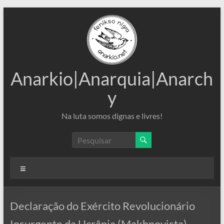
Pular
para
o
conteúdo
Anarkio|Anarquia|Anarch
y
Na luta somos dignas e livres!
Menu
Declaração do Exército Revolucionário
Insurgente da Ucrânia (Makhnovista)