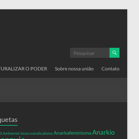
ATURALIZAR O PODER
Sobre nossa união
Contato
quetas
Anarkio
Anarkafeminisma
o
Ambiental
Anarcosindicalismo