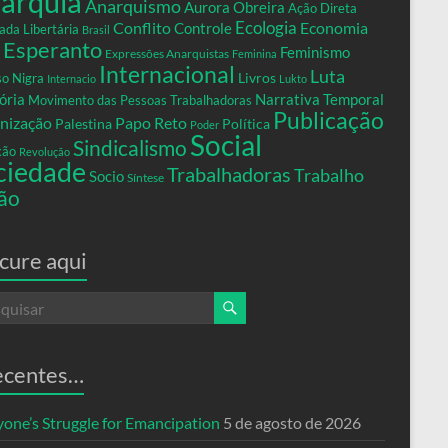
arquia
Anarquismo
Aurora Obreira
Ação Direta
Conflito
Ecologia
Controle
Economia
ada Libertária
Brasil
Esperanto
Feminismo
Expressões Anarquistas
Feminina
Internacional
Luta
Livros
so Nigra
Internacio
Lukto
ria
Narrativa Temporal
Movimento das Pessoas Trabalhadoras
Publicação
nização
Papo Reto
Palestina
Política
Poder
Social
Sindicalismo
xão
Revolução
ciedade
Trabalhadoras
Trabalho
Socio
Síntese
ão
cure aqui
ecentes…
yone’s Struggle for Emancipation
5 de agosto de 2026