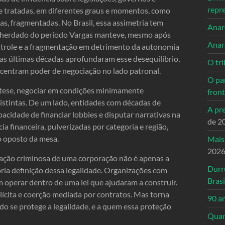
repr
e tratadas, em diferentes graus e momentos, como
as, fragmentadas. No Brasil, essa assimetria tem
Anarc
al herdado do período Vargas manteve, mesmo após
Anar
ontrole e a fragmentação em detrimento da autonomia
 das últimas décadas aprofundaram esse desequilíbrio,
O tri
centram poder de negociação no lado patronal.
O pa
m tese, negociar em condições minimamente
front
distintas. De um lado, entidades com décadas de
A pre
apacidade de financiar lobbies e disputar narrativas na
de 2
a financeira, pulverizadas por categoria e região,
do oposto da mesa.
Mais
202
ização criminosa de uma corporação não é apenas a
Durr
pria definição dessa legalidade. Organizações com
Brasi
m operar dentro de uma lei que ajudaram a construir.
plícita e coerção mediada por contratos. Mas torna
90 a
o se protege a legalidade, e a quem essa proteção
Quand