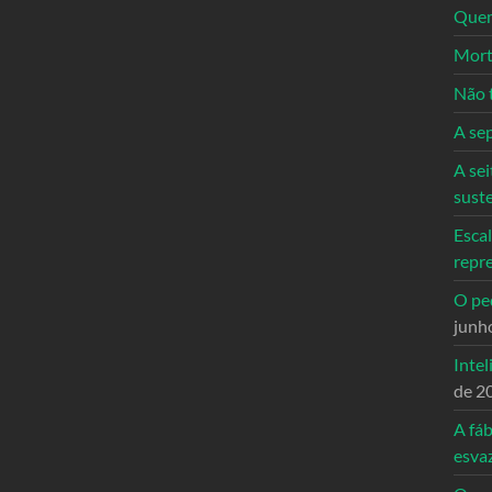
Quem
Mort
Não 
A se
A sei
sust
Escal
repr
O ped
junh
Intel
de 2
A fáb
esva