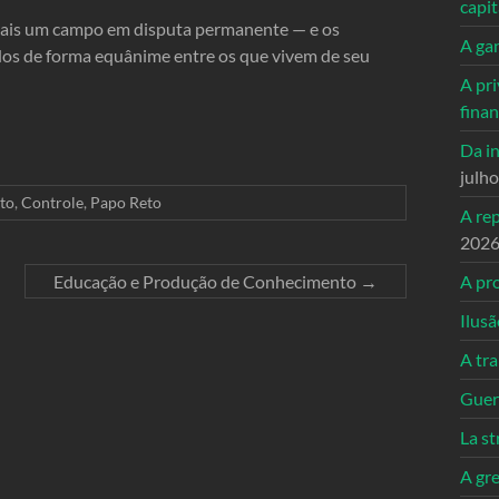
capi
 e mais um campo em disputa permanente — e os
A ga
ídos de forma equânime entre os que vivem de seu
A pri
fina
Da in
julh
ito
,
Controle
,
Papo Reto
A re
202
Educação e Produção de Conhecimento
→
A pro
Ilusã
A tr
Guerr
La st
A gre