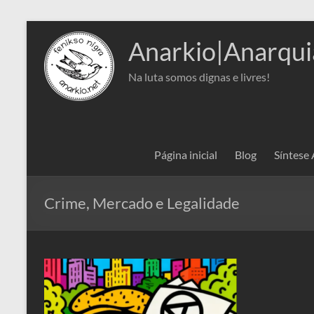
Pular
para
Anarkio|Anarqui
o
conteúdo
Na luta somos dignas e livres!
Página inicial
Blog
Síntese
Crime, Mercado e Legalidade