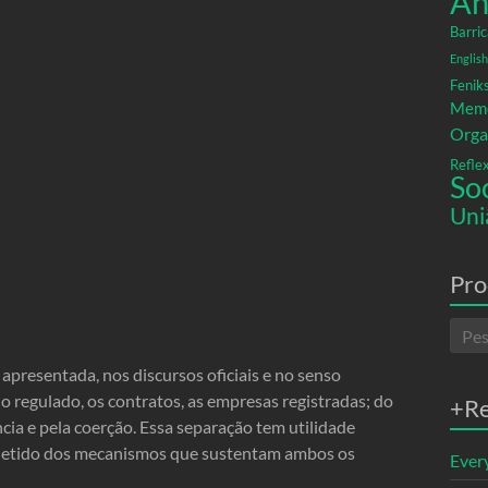
An
Barric
English
Fenik
Memó
Orga
Refle
So
Uni
Pro
apresentada, nos discursos oficiais e no senso
 regulado, os contratos, as empresas registradas; do
+R
ncia e pela coerção. Essa separação tem utilidade
s detido dos mecanismos que sustentam ambos os
Ever