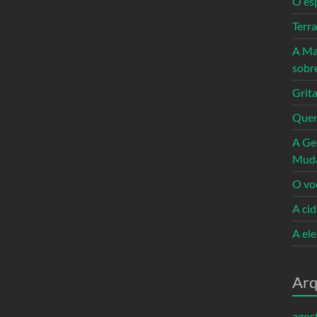
O es
Terr
A Ma
sobr
Grita
Quem
A Ge
Mud
O vo
A ci
A el
Arq
agos