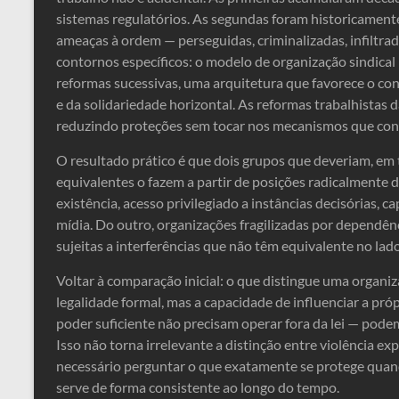
sistemas regulatórios. As segundas foram historicament
ameaças à ordem — perseguidas, criminalizadas, infiltrad
contornos específicos: o modelo de organização sindic
reformas sucessivas, uma arquitetura que favorece o c
e da solidariedade horizontal. As reformas trabalhistas
reduzindo proteções sem tocar nos mecanismos que con
O resultado prático é que dois grupos que deveriam, e
equivalentes o fazem a partir de posições radicalmente 
existência, acesso privilegiado a instâncias decisórias, c
mídia. Do outro, organizações fragilizadas por dependênci
sujeitas a interferências que não têm equivalente no la
Voltar à comparação inicial: o que distingue uma organ
legalidade formal, mas a capacidade de influenciar a pró
poder suficiente não precisam operar fora da lei — pode
Isso não torna irrelevante a distinção entre violência ex
necessário perguntar o que exatamente se protege quand
serve de forma consistente ao longo do tempo.