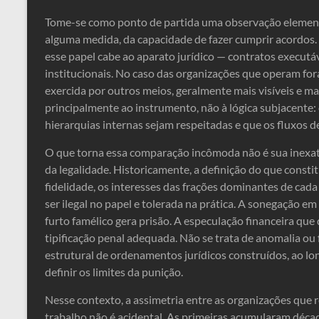
Tome-se como ponto de partida uma observação element
alguma medida, da capacidade de fazer cumprir acordos.
esse papel cabe ao aparato jurídico — contratos executáv
institucionais. No caso das organizações que operam for
exercida por outros meios, geralmente mais visíveis e mai
principalmente ao instrumento, não à lógica subjacente: 
hierarquias internas sejam respeitadas e que os fluxos 
O que torna essa comparação incômoda não é sua inexatid
da legalidade. Historicamente, a definição do que cons
fidelidade, os interesses das frações dominantes de cad
ser ilegal no papel e tolerada na prática. A sonegação em
furto famélico gera prisão. A especulação financeira qu
tipificação penal adequada. Não se trata de anomalia ou 
estrutural de ordenamentos jurídicos construídos, ao lo
definir os limites da punição.
Nesse contexto, a assimetria entre as organizações que 
trabalho não é acidental. As primeiras acumularam décad