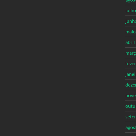
julh
junh
maio
abril
març
feve
jane
deze
nove
outu
sete
agos