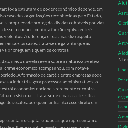
A lu
ar: toda estrutura de poder econômico depende, em
As re
 No caso das organizações reconhecidas pelo Estado,
eis, propriedade protegida, dívidas cobráveis por vias
O pri
a desse reconhecimento, a função equivalente é
Quan
s violentos. A diferença é real, mas diz respeito
A re
em ambos os casos, trata-se de garantir que as
de valor cheguem a quem os controla.
A la
31 d
ão, mas o que ela revela sobre a natureza seletiva
titui crime econômico acompanhou, com notável
Libe
a período. A formação de cartéis entre empresas pode
Por q
 escala industrial gera processos administrativos; o
e destrói economias nacionais raramente encontra
Quan
falha do sistema — trata-se de uma característica
orga
ngo de séculos, por quem tinha interesse direto em
La bu
A mo
representam o capital e aquelas que representam o
Divi
as de influência sobre legislações, governos e