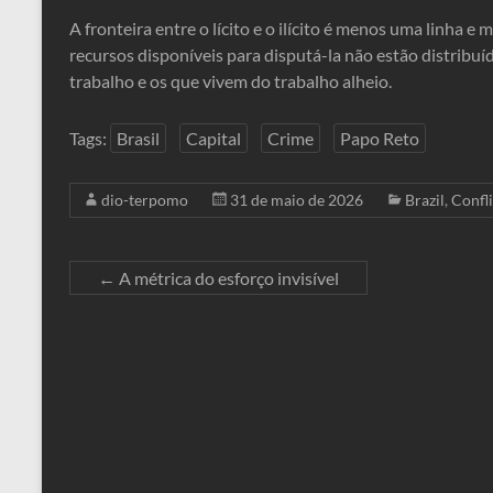
A fronteira entre o lícito e o ilícito é menos uma linha
recursos disponíveis para disputá-la não estão distribu
trabalho e os que vivem do trabalho alheio.
Tags:
Brasil
Capital
Crime
Papo Reto
dio-terpomo
31 de maio de 2026
Brazil
,
Confl
←
A métrica do esforço invisível