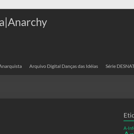
a|Anarchy
 Anarquista
Arquivo Digital Danças das Idéias
Série DESN
Eti
A-Inf