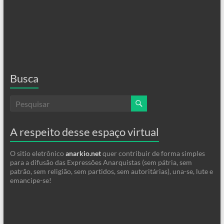
Busca
A respeito desse espaço virtual
O sitio eletrônico
anarkio.net
quer contribuir de forma simples
para a difusão das Expressões Anarquistas (sem pátria, sem
patrão, sem religião, sem partidos, sem autoritárias), una-se, lute e
emancipe-se!