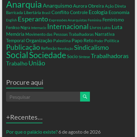
Anarquia
Anarquismo
Aurora Obreira
Ação Direta
Conflito
Ecologia
Controle
Economia
Barricada Libertária
Brasil
Esperanto
Feminismo
Expressões Anarquistas
English
Feminina
Internacional
Luta
Livros
Fenikso Nigra
Internacio
Lukto
Memória
Narrativa
Movimento das Pessoas Trabalhadoras
Organização
Temporal
Papo Reto
Palestina
Política
Poder
Publicação
Sindicalismo
Reflexão
Revolução
Social
Sociedade
Trabalhadoras
Socio
Síntese
União
Trabalho
Procure aqui
+Recentes…
Por que o palácio existe?
6 de agosto de 2026