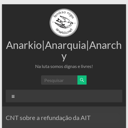
Pular
para
o
conteúdo
Anarkio|Anarquia|Anarch
y
Na luta somos dignas e livres!
Menu
CNT sobre a refundação da AIT