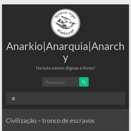
Pular
para
o
conteúdo
Anarkio|Anarquia|Anarch
y
Na luta somos dignas e livres!
Menu
Civilização – tronco de escravos