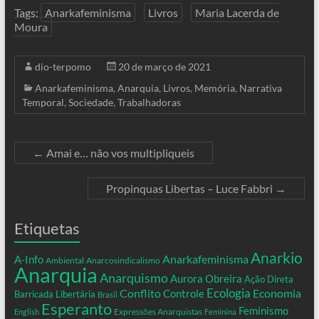
Tags:
Anarkafeminisma
Livros
Maria Lacerda de
Moura
dio-terpomo
20 de março de 2021
Anarkafeminisma
,
Anarquia
,
Livros
,
Memória
,
Narrativa
Temporal
,
Sociedade
,
Trabalhadoras
←
Amai e… não vos multipliqueis
Propinquas Libertas – Luce Fabbri
→
Etiquetas
Anarkio
Anarkafeminisma
A-Info
Ambiental
Anarcosindicalismo
Anarquia
Anarquismo
Aurora Obreira
Ação Direta
Conflito
Ecologia
Controle
Economia
Barricada Libertária
Brasil
Esperanto
Feminismo
Expressões Anarquistas
English
Feminina