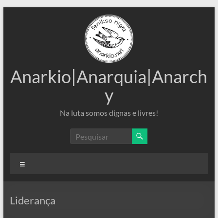
Pular
para
o
conteúdo
Anarkio|Anarquia|Anarch
y
Na luta somos dignas e livres!
Menu
Liderança