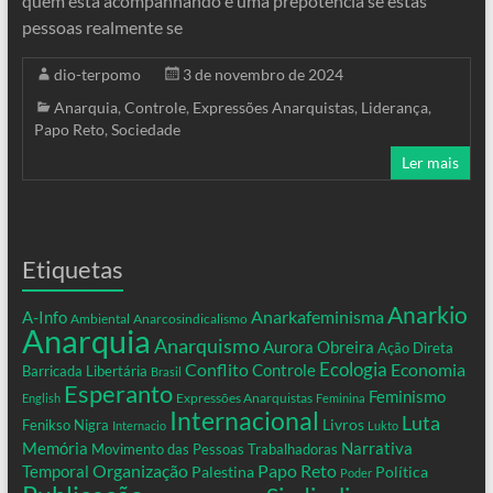
quem está acompanhando e uma prepotência se estas
pessoas realmente se
dio-terpomo
3 de novembro de 2024
Anarquia
,
Controle
,
Expressões Anarquistas
,
Liderança
,
Papo Reto
,
Sociedade
Ler mais
Etiquetas
Anarkio
Anarkafeminisma
A-Info
Ambiental
Anarcosindicalismo
Anarquia
Anarquismo
Aurora Obreira
Ação Direta
Conflito
Ecologia
Controle
Economia
Barricada Libertária
Brasil
Esperanto
Feminismo
Expressões Anarquistas
English
Feminina
Internacional
Luta
Livros
Fenikso Nigra
Internacio
Lukto
Memória
Narrativa
Movimento das Pessoas Trabalhadoras
Organização
Temporal
Papo Reto
Palestina
Política
Poder