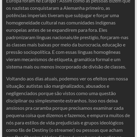
Europa foram
na Europa
! Assim como as pessoas dizem que
os nazistas conquistaram a Alemanha primeiro, as
potências imperiais tiveram que subjugar e forçar uma
homogeneidade cultural nas comunidades indígenas
europeias antes de se expandirem para fora. Eles
padronizaram línguas nacionais/de prestígio, forçaram-nas
às classes mais baixas por meio da burocracia, educação e
pressão sociopolítica. E com essas línguas homogêneas
vieram mecanismos de etiqueta, gramática formal e um
sistema mais ou menos incorporado de divisão de classes.
Voltando aos dias atuais, podemos ver os efeitos em nossa
situação: autistas são marginalizados, abusados ​​e
negligenciados porque são vistos como uma questão
disciplinar ou simplesmente estranhos. Isso nos deixa
ansiosos pra caramba porque precisamos examinar cada
pequena coisa que dizemos e fazemos, e empurra muitos de
nós para estilos de vida prejudiciais e grupos ideológicos
como fãs de Destiny (o streamer) ou pessoas que acham