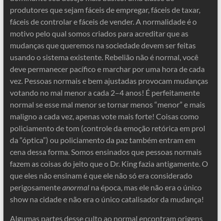
produtores que sejam fáceis de empregar, fáceis de taxar,
fáceis de controlar e fáceis de vender. A normalidade é o
motivo pelo qual somos criados para acreditar que as
mudanças que queremos na sociedade devem ser feitas
usando o sistema existente. Rebelião não é normal, você
deve permanecer pacífico e marchar por uma hora de cada
vez. Pessoas normais e bem ajustadas provocam mudanças
votando no mal menor a cada 2–4 ​​anos! É perfeitamente
normal se esse mal menor se tornar menos “menor” e mais
maligno a cada vez, apenas vote mais forte! Coisas como
policiamento de tom (controle da emoção retórica em prol
da “óptica”) ou policiamento da paz também entram em
cena dessa forma. Somos ensinados que pessoas normais
fazem as coisas do jeito que o Dr. King fazia antigamente. O
que eles não ensinam é que ele não só era considerado
perigosamente
anormal
na época, mas ele não era o único
show na cidade e não era o único catalisador da mudança!
Algumas partes desse culto ao normal encontram origens