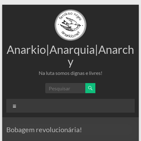
Pular
para
o
conteúdo
Anarkio|Anarquia|Anarch
y
Na luta somos dignas e livres!
Menu
Bobagem revolucionária!