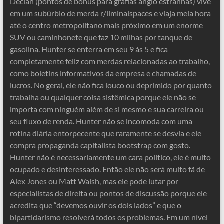
Declan (pontos de bônus para grafias anglo estranhas) vive
em um subúrbio de merda r/liminalspaces e viaja meia hora
até o centro metropolitano mais próximo em um enorme
SUV ou caminhonete que faz 10 milhas por tanque de
gasolina. Hunter se enterra em seu 9 às 5 e fica
completamente feliz com merdas relacionadas ao trabalho,
como boletins informativos da empresa e chamadas de
lucros. No geral, ele não fica louco ou deprimido por quanto
trabalha ou qualquer coisa sistêmica porque ele não se
importa com ninguém além de si mesmo e sua carreira ou
seu fluxo de renda. Hunter não se incomoda com uma
rotina diária entorpecente que raramente se desvia e ele
compra propaganda capitalista bootstrap com gosto.
Hunter não é necessariamente um cara político, ele é muito
ocupado e desinteressado. Então ele não será muito fã de
Alex Jones ou Matt Walsh, mas ele pode lutar por
especialistas de direita ou pontos de discussão porque ele
acredita que “devemos ouvir os dois lados” e que o
bipartidarismo resolverá todos os problemas. Em um nível