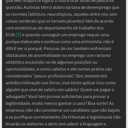
que Ben Shapiro é lógico. E isso é usar luvas de pelica na
questão. Autistas têm o dobro da taxa de desemprego que
os normies (alísticos, neurotípicos, aqueles entre nós sem
coisas cerebrais que os tornam picantes) têm de acordo
com estatísticas do departamento de trabalho dos
EUA
[1]
e quando conseguir um emprego requer uma
pompa elaborada e confusa como uma entrevista, não é
difícil ver o porquê. Pessoas de cor também enfrentam
obstáculos de anormalidade no emprego com racismo
sistêmico excluindo-os de algumas posições ou
oportunidades, e como cabelos e até nomes pretos são
considerados “pouco profissionais”. Sim, existem leis
antidiscriminação nos livros, mas tente aplicar isso como
alguém que vive de salário em salário! Quem vai pagar o
advogado? Você tem provas suficientes para provar a
legitimidade, muito menos ganhar o caso? Boa sorte! As
empresas não vão considerar um candidato que não bajule
e se purifique corretamente. Os tribunais e legislaturas não
levarão os eleitores a sério sem aderir à linguagem e