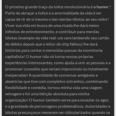
O próximo grande traço da tolice revolucionária é
o humor
!
Parte de abraçar a tolice e a anormalidade da vida é ser
capaz de rir de si mesmo e das merdas idiotas ao seu redor!
Viver sua vida em busca de uma risada lhe dará meios
infinitos de entretenimento, e contribuir para merdas
idiotas (exemplo da vida real: um cara lambendo seu cartão
de débito depois que o leitor de chip falhou) lhe dará
histórias para contar e merecidas pausas da monotonia
capitalista! O humor não só torna nossas próprias
experiências interessantes, como ajuda a unir as pessoas e a
promover conexões que seriam impossíveis ou totalmente
inesperadas! A quantidade de conversas amigáveis ​​e
aleatórias que tive com completos estranhos, combinando
flexibilidade e comédia, tornou minha vida uma viagem
selvagem e foi uma bênção absoluta para minha
organização! O humor também serve para esvaziar os egos
e a gravidade de personagens problemáticos. Autoridades e
idiotas presunçosos merecem ser ridicularizados quando se