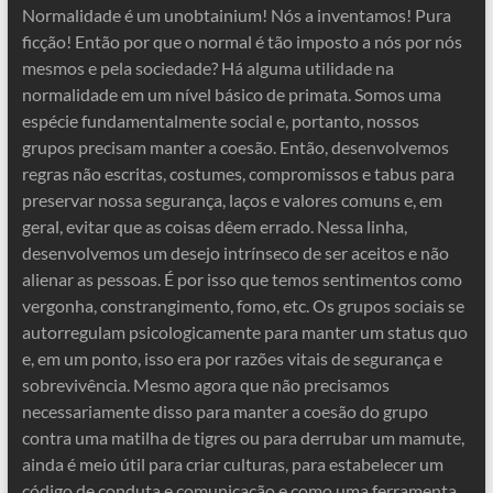
Normalidade é um unobtainium! Nós a inventamos! Pura
ficção! Então por que o normal é tão imposto a nós por nós
mesmos e pela sociedade? Há alguma utilidade na
normalidade em um nível básico de primata. Somos uma
espécie fundamentalmente social e, portanto, nossos
grupos precisam manter a coesão. Então, desenvolvemos
regras não escritas, costumes, compromissos e tabus para
preservar nossa segurança, laços e valores comuns e, em
geral, evitar que as coisas dêem errado. Nessa linha,
desenvolvemos um desejo intrínseco de ser aceitos e não
alienar as pessoas. É por isso que temos sentimentos como
vergonha, constrangimento, fomo, etc. Os grupos sociais se
autorregulam psicologicamente para manter um status quo
e, em um ponto, isso era por razões vitais de segurança e
sobrevivência. Mesmo agora que não precisamos
necessariamente disso para manter a coesão do grupo
contra uma matilha de tigres ou para derrubar um mamute,
ainda é meio útil para criar culturas, para estabelecer um
código de conduta e comunicação e como uma ferramenta