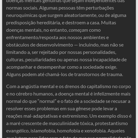
doenças mentais genuínas que sejam independentes das
normas sociais. Algumas pessoas têm perturbações
neuroquímicas que surgem aleatoriamente, ou de alguma
predisposição hereditária, e destroem a casa. Muitas
doenças mentais, no entanto,
começam
como
enfrentamento/resposta aos nossos ambientes e
obstáculos de desenvolvimento — incluindo, mas não se
limitando a, ser rejeitado por nossas personalidades,
culturas, peculiaridades ou apenas nossa incapacidade de
acompanhar e desempenhar como a sociedade exige.
Alguns podem até chamá-los de transtornos de trauma.
Com a angústia mental e os drenos do capitalismo no corpo
e no cérebro humanos, a doença mental é infelizmente mais
normal do que “normal” e o fato de a sociedade se recusar a
resolver esses problemas em sua gênese pode levar a
reações mal-adaptativas e extremismo. Um exemplo disso é
a maré crescente de masculinidade tóxica, protestantismo
evangélico, islamofobia, homofobia e xenofobia. Aqueles
que lutam para lidar com o fato de que sua normalidade não